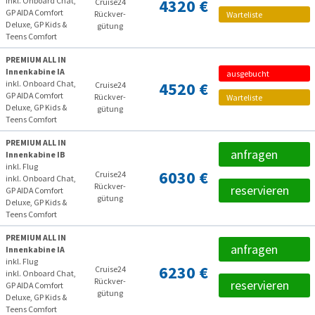
inkl. Onboard Chat,
4320 €
Cruise24
GP AIDA Comfort
Rückver­
Warteliste
Deluxe, GP Kids &
gütung
Teens Comfort
PREMIUM ALL IN
Innenkabine IA
ausgebucht
inkl. Onboard Chat,
4520 €
Cruise24
GP AIDA Comfort
Rückver­
Warteliste
Deluxe, GP Kids &
gütung
Teens Comfort
PREMIUM ALL IN
anfragen
Innenkabine IB
inkl. Flug
6030 €
Cruise24
inkl. Onboard Chat,
Rückver­
reservieren
GP AIDA Comfort
gütung
Deluxe, GP Kids &
Teens Comfort
PREMIUM ALL IN
anfragen
Innenkabine IA
inkl. Flug
6230 €
Cruise24
inkl. Onboard Chat,
Rückver­
reservieren
GP AIDA Comfort
gütung
Deluxe, GP Kids &
Teens Comfort