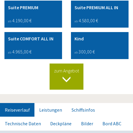
Suite PREMIUM
Suite PREMIUM ALL IN
4.190,00 €
4.580,00 €
ab
ab
Suite COMFORT ALL IN
Kind
4.965,00 €
300,00 €
ab
ab
zum Angebot
Reiseverlauf
Leistungen
Schiffsinfos
Technische Daten
Deckpläne
Bilder
Bord ABC