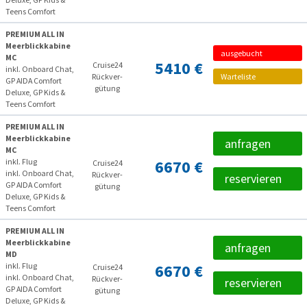
Teens Comfort
PREMIUM ALL IN
Meerblickkabine
ausgebucht
MC
5410 €
Cruise24
inkl. Onboard Chat,
Rückver­
Warteliste
GP AIDA Comfort
gütung
Deluxe, GP Kids &
Teens Comfort
PREMIUM ALL IN
Meerblickkabine
anfragen
MC
inkl. Flug
6670 €
Cruise24
inkl. Onboard Chat,
Rückver­
reservieren
GP AIDA Comfort
gütung
Deluxe, GP Kids &
Teens Comfort
PREMIUM ALL IN
Meerblickkabine
anfragen
MD
inkl. Flug
6670 €
Cruise24
inkl. Onboard Chat,
Rückver­
reservieren
GP AIDA Comfort
gütung
Deluxe, GP Kids &