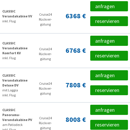
anfragen
CLASSIC
6368 €
Cruise24
Verandakabine VV
Rückver­
reservieren
inkl. Flug
gütung
anfragen
CLASSIC
Verandakabine
6768 €
Cruise24
Komfort KV
Rückver­
reservieren
inkl. Flug
gütung
anfragen
CLASSIC
Verandakabine
7808 €
Cruise24
Deluxe DV
Rückver­
reservieren
mit Loggia
gütung
inkl. Flug
anfragen
CLASSIC
Panorama-
8008 €
Cruise24
Verandakabine PV
Rückver­
reservieren
am Patiodeck
gütung
inkl. Flug