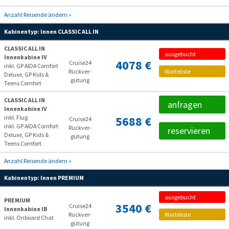
Anzahl Reisende ändern »
Kabinentyp:
Innen CLASSIC ALL IN
CLASSIC ALL IN
ausgebucht
Innenkabine IV
4078 €
Cruise24
inkl. GP AIDA Comfort
Rückver­
Warteliste
Deluxe, GP Kids &
gütung
Teens Comfort
CLASSIC ALL IN
anfragen
Innenkabine IV
inkl. Flug
5688 €
Cruise24
inkl. GP AIDA Comfort
Rückver­
reservieren
Deluxe, GP Kids &
gütung
Teens Comfort
Anzahl Reisende ändern »
Kabinentyp:
Innen PREMIUM
ausgebucht
PREMIUM
3540 €
Cruise24
Innenkabine IB
Rückver­
Warteliste
inkl. Onboard Chat
gütung