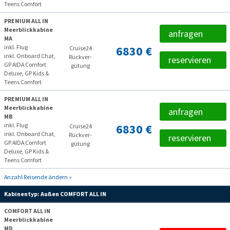
Teens Comfort
PREMIUM ALL IN
Meerblickkabine
anfragen
MA
inkl. Flug
6830 €
Cruise24
inkl. Onboard Chat,
Rückver­
reservieren
GP AIDA Comfort
gütung
Deluxe, GP Kids &
Teens Comfort
PREMIUM ALL IN
Meerblickkabine
anfragen
MB
inkl. Flug
6830 €
Cruise24
inkl. Onboard Chat,
Rückver­
reservieren
GP AIDA Comfort
gütung
Deluxe, GP Kids &
Teens Comfort
Anzahl Reisende ändern »
Kabinentyp:
Außen COMFORT ALL IN
COMFORT ALL IN
Meerblickkabine
MD