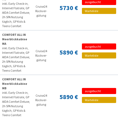
ausgebucht
inkl. Early Check-in,
5730 €
Cruise24
Internet Flatrate, GP
Rückver­
Warteliste
AIDA Comfort Deluxe,
gütung
2h SPA Nutzung
täglich, GP Kids &
Teens Comfort
COMFORT ALL IN
Meerblickkabine
MA
ausgebucht
inkl. Early Check-in,
5890 €
Cruise24
Internet Flatrate, GP
Rückver­
Warteliste
AIDA Comfort Deluxe,
gütung
2h SPA Nutzung
täglich, GP Kids &
Teens Comfort
COMFORT ALL IN
Meerblickkabine
MB
ausgebucht
inkl. Early Check-in,
5890 €
Cruise24
Internet Flatrate, GP
Rückver­
Warteliste
AIDA Comfort Deluxe,
gütung
2h SPA Nutzung
täglich, GP Kids &
Teens Comfort