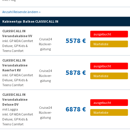
Anzahl Reisende ändern »
Kabinentyp:
Balkon CLASSIC ALL IN
CLASSIC ALL IN
ausgebucht
Verandakabine VV
5578 €
Cruise24
inkl. GP AIDA Comfort
Rückver­
Warteliste
Deluxe, GP Kids &
gütung
Teens Comfort
CLASSIC ALL IN
Verandakabine
ausgebucht
Komfort KV
5878 €
Cruise24
inkl. GP AIDA Comfort
Rückver­
Warteliste
Deluxe, GP Kids &
gütung
Teens Comfort
CLASSIC ALL IN
Verandakabine
ausgebucht
Deluxe DV
6878 €
Cruise24
mit Loggia
Rückver­
Warteliste
inkl. GP AIDA Comfort
gütung
Deluxe, GP Kids &
Teens Comfort