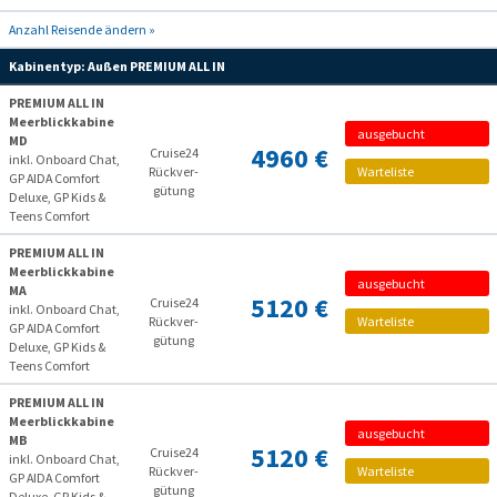
Anzahl Reisende ändern »
Kabinentyp:
Außen PREMIUM ALL IN
PREMIUM ALL IN
Meerblickkabine
ausgebucht
MD
4960 €
Cruise24
inkl. Onboard Chat,
Rückver­
Warteliste
GP AIDA Comfort
gütung
Deluxe, GP Kids &
Teens Comfort
PREMIUM ALL IN
Meerblickkabine
ausgebucht
MA
5120 €
Cruise24
inkl. Onboard Chat,
Rückver­
Warteliste
GP AIDA Comfort
gütung
Deluxe, GP Kids &
Teens Comfort
PREMIUM ALL IN
Meerblickkabine
ausgebucht
MB
5120 €
Cruise24
inkl. Onboard Chat,
Rückver­
Warteliste
GP AIDA Comfort
gütung
Deluxe, GP Kids &