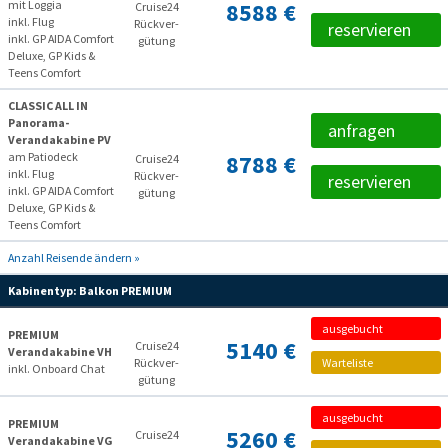
mit Loggia
8588 €
Cruise24
inkl. Flug
Rückver­
reservieren
inkl. GP AIDA Comfort
gütung
Deluxe, GP Kids &
Teens Comfort
CLASSIC ALL IN
Panorama-
anfragen
Verandakabine PV
am Patiodeck
8788 €
Cruise24
inkl. Flug
Rückver­
reservieren
inkl. GP AIDA Comfort
gütung
Deluxe, GP Kids &
Teens Comfort
Anzahl Reisende ändern »
Kabinentyp:
Balkon PREMIUM
ausgebucht
PREMIUM
5140 €
Cruise24
Verandakabine VH
Rückver­
Warteliste
inkl. Onboard Chat
gütung
ausgebucht
PREMIUM
5260 €
Cruise24
Verandakabine VG