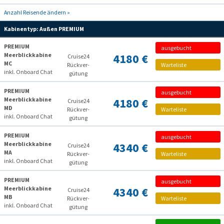
Anzahl Reisende ändern »
Kabinentyp:
Außen PREMIUM
PREMIUM
ausgebucht
Meerblickkabine
4180 €
Cruise24
MC
Rückver­
Warteliste
inkl. Onboard Chat
gütung
PREMIUM
ausgebucht
Meerblickkabine
4180 €
Cruise24
MD
Rückver­
Warteliste
inkl. Onboard Chat
gütung
PREMIUM
ausgebucht
Meerblickkabine
4340 €
Cruise24
MA
Rückver­
Warteliste
inkl. Onboard Chat
gütung
PREMIUM
ausgebucht
Meerblickkabine
4340 €
Cruise24
MB
Rückver­
Warteliste
inkl. Onboard Chat
gütung