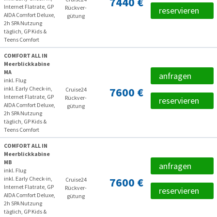
7440 €
Internet Flatrate, GP
Rückver­
reservieren
AIDA Comfort Deluxe,
gütung
2h SPA Nutzung
täglich, GP Kids &
Teens Comfort
COMFORT ALL IN
Meerblickkabine
MA
anfragen
inkl. Flug
inkl. Early Check-in,
7600 €
Cruise24
Internet Flatrate, GP
Rückver­
reservieren
AIDA Comfort Deluxe,
gütung
2h SPA Nutzung
täglich, GP Kids &
Teens Comfort
COMFORT ALL IN
Meerblickkabine
MB
anfragen
inkl. Flug
inkl. Early Check-in,
7600 €
Cruise24
Internet Flatrate, GP
Rückver­
reservieren
AIDA Comfort Deluxe,
gütung
2h SPA Nutzung
täglich, GP Kids &