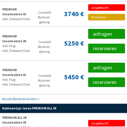
ausgebucht
PREMIUM
3740 €
Cruise24
Innenkabine IA
Rückver­
Warteliste
inkl. Onboard Chat
gütung
anfragen
PREMIUM
Innenkabine IB
5250 €
Cruise24
inkl. Flug
Rückver­
reservieren
inkl. Onboard Chat
gütung
anfragen
PREMIUM
Innenkabine IA
5450 €
Cruise24
inkl. Flug
Rückver­
reservieren
inkl. Onboard Chat
gütung
Anzahl Reisende ändern »
Kabinentyp:
Innen PREMIUM ALL IN
PREMIUM ALL IN
Innenkabine IB
ausgebucht