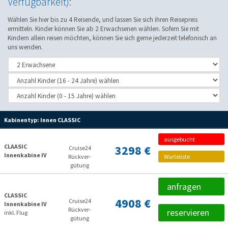
Verfügbarkeit):
Wählen Sie hier bis zu 4 Reisende, und lassen Sie sich ihren Reisepreis
ermitteln. Kinder können Sie ab 2 Erwachsenen wählen. Sofern Sie mit
Kindern allein reisen möchten, können Sie sich gerne jederzeit telefonisch an
uns wenden.
Kabinentyp:
Innen CLASSIC
ausgebucht
CLAASIC
3298 €
Cruise24
Innenkabine IV
Rückver­
Warteliste
gütung
anfragen
CLASSIC
4908 €
Cruise24
Innenkabine IV
Rückver­
reservieren
inkl. Flug
gütung