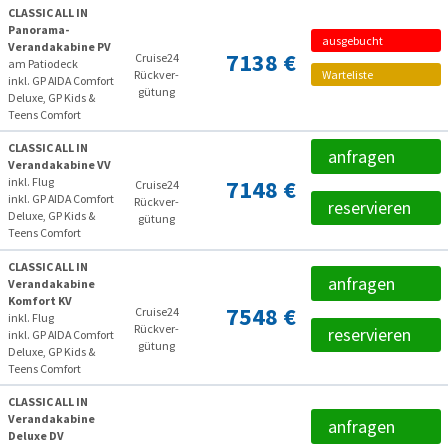
CLASSIC ALL IN
Panorama-
ausgebucht
Verandakabine PV
7138 €
Cruise24
am Patiodeck
Rückver­
Warteliste
inkl. GP AIDA Comfort
gütung
Deluxe, GP Kids &
Teens Comfort
CLASSIC ALL IN
anfragen
Verandakabine VV
inkl. Flug
7148 €
Cruise24
inkl. GP AIDA Comfort
Rückver­
reservieren
Deluxe, GP Kids &
gütung
Teens Comfort
CLASSIC ALL IN
anfragen
Verandakabine
Komfort KV
7548 €
Cruise24
inkl. Flug
Rückver­
reservieren
inkl. GP AIDA Comfort
gütung
Deluxe, GP Kids &
Teens Comfort
CLASSIC ALL IN
Verandakabine
anfragen
Deluxe DV