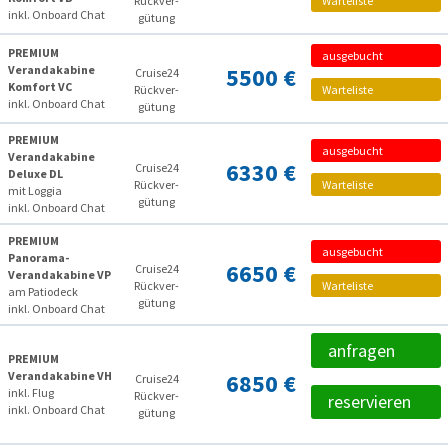
Rückver­
Warteliste
inkl. Onboard Chat
gütung
PREMIUM
ausgebucht
Verandakabine
5500 €
Cruise24
Komfort VC
Rückver­
Warteliste
inkl. Onboard Chat
gütung
PREMIUM
ausgebucht
Verandakabine
6330 €
Cruise24
Deluxe DL
Rückver­
Warteliste
mit Loggia
gütung
inkl. Onboard Chat
PREMIUM
ausgebucht
Panorama-
6650 €
Cruise24
Verandakabine VP
Rückver­
Warteliste
am Patiodeck
gütung
inkl. Onboard Chat
anfragen
PREMIUM
Verandakabine VH
6850 €
Cruise24
inkl. Flug
Rückver­
reservieren
inkl. Onboard Chat
gütung