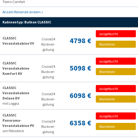
Teens Comfort
Anzahl Reisende ändern »
Kabinentyp:
Balkon CLASSIC
ausgebucht
CLASSIC
4798 €
Cruise24
Verandakabine VV
Rückver­
Warteliste
gütung
ausgebucht
CLASSIC
5098 €
Cruise24
Verandakabine
Rückver­
Warteliste
Komfort KV
gütung
CLASSIC
ausgebucht
Verandakabine
6098 €
Cruise24
Deluxe DV
Rückver­
Warteliste
mit Loggia
gütung
CLASSIC
ausgebucht
Panorama-
6358 €
Cruise24
Verandakabine PV
Rückver­
Warteliste
am Patiodeck
gütung