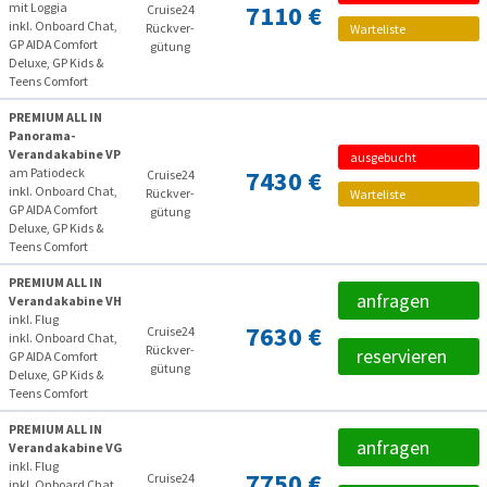
mit Loggia
7110 €
Cruise24
inkl. Onboard Chat,
Rückver­
Warteliste
GP AIDA Comfort
gütung
Deluxe, GP Kids &
Teens Comfort
PREMIUM ALL IN
Panorama-
Verandakabine VP
ausgebucht
am Patiodeck
7430 €
Cruise24
inkl. Onboard Chat,
Rückver­
Warteliste
GP AIDA Comfort
gütung
Deluxe, GP Kids &
Teens Comfort
PREMIUM ALL IN
anfragen
Verandakabine VH
inkl. Flug
7630 €
Cruise24
inkl. Onboard Chat,
Rückver­
reservieren
GP AIDA Comfort
gütung
Deluxe, GP Kids &
Teens Comfort
PREMIUM ALL IN
anfragen
Verandakabine VG
inkl. Flug
7750 €
Cruise24
inkl. Onboard Chat,