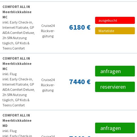
COMFORT ALL IN
Meerblickkabine
MC
ausgebucht
inkl. Early Check-in,
6180 €
Cruise24
Internet Flatrate, GP
Rückver­
Warteliste
AIDA Comfort Deluxe,
gütung
2h SPA Nutzung
täglich, GP Kids &
Teens Comfort
COMFORT ALL IN
Meerblickkabine
MC
anfragen
inkl. Flug
inkl. Early Check-in,
7440 €
Cruise24
Internet Flatrate, GP
Rückver­
reservieren
AIDA Comfort Deluxe,
gütung
2h SPA Nutzung
täglich, GP Kids &
Teens Comfort
COMFORT ALL IN
Meerblickkabine
MD
anfragen
inkl. Flug
inkl. Early Check-in,
Cruise24