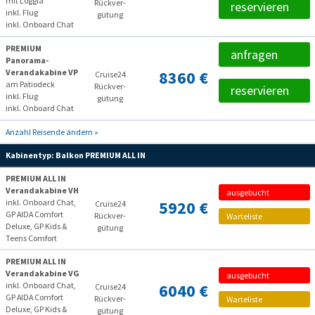
mit Loggia
Rückver­
reservieren
inkl. Flug
gütung
inkl. Onboard Chat
PREMIUM
anfragen
Panorama-
Verandakabine VP
8360 €
Cruise24
am Patiodeck
Rückver­
reservieren
inkl. Flug
gütung
inkl. Onboard Chat
Anzahl Reisende ändern »
Kabinentyp:
Balkon PREMIUM ALL IN
PREMIUM ALL IN
Verandakabine VH
ausgebucht
inkl. Onboard Chat,
5920 €
Cruise24
GP AIDA Comfort
Rückver­
Warteliste
Deluxe, GP Kids &
gütung
Teens Comfort
PREMIUM ALL IN
Verandakabine VG
ausgebucht
inkl. Onboard Chat,
6040 €
Cruise24
GP AIDA Comfort
Rückver­
Warteliste
Deluxe, GP Kids &
gütung