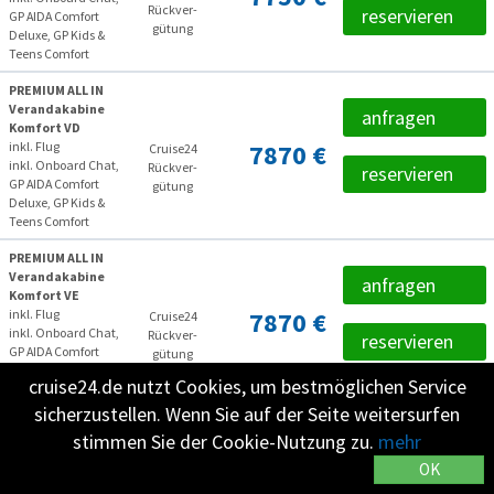
Rückver­
reservieren
GP AIDA Comfort
gütung
Deluxe, GP Kids &
Teens Comfort
PREMIUM ALL IN
Verandakabine
anfragen
Komfort VD
inkl. Flug
7870 €
Cruise24
inkl. Onboard Chat,
Rückver­
reservieren
GP AIDA Comfort
gütung
Deluxe, GP Kids &
Teens Comfort
PREMIUM ALL IN
Verandakabine
anfragen
Komfort VE
inkl. Flug
7870 €
Cruise24
inkl. Onboard Chat,
Rückver­
reservieren
GP AIDA Comfort
gütung
Deluxe, GP Kids &
cruise24.de nutzt Cookies, um bestmöglichen Service
Teens Comfort
sicherzustellen. Wenn Sie auf der Seite weitersurfen
PREMIUM ALL IN
stimmen Sie der Cookie-Nutzung zu.
mehr
Verandakabine
anfragen
Komfort VF
OK
inkl. Flug
7870 €
Cruise24