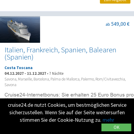
549,00 €
ab
Italien, Frankreich, Spanien, Balearen
(Spanien)
Costa Toscana
04.12.2027
-
11.12.2027
•
7 Nächte
Savona, Marseille, Barcelona, Palma de Mallorca, Palermo, Rom/Civitavecchia,
Savona
cruise24.de nutzt Cookies, um bestmöglichen Service
zum Angebot
sicherzustellen. Wenn Sie auf der Seite weitersurfen
stimmen Sie der Cookie-Nutzung zu.
mehr
OK