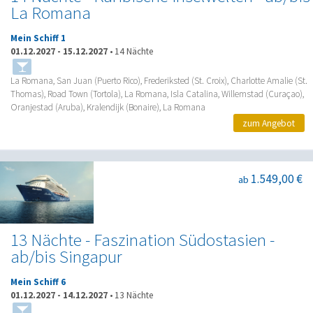
La Romana
Mein Schiff 1
01.12.2027
-
15.12.2027
•
14 Nächte
La Romana, San Juan (Puerto Rico), Frederiksted (St. Croix), Charlotte Amalie (St.
Thomas), Road Town (Tortola), La Romana, Isla Catalina, Willemstad (Curaçao),
Oranjestad (Aruba), Kralendijk (Bonaire), La Romana
zum Angebot
1.549,00 €
ab
13 Nächte - Faszination Südostasien -
ab/bis Singapur
Mein Schiff 6
01.12.2027
-
14.12.2027
•
13 Nächte