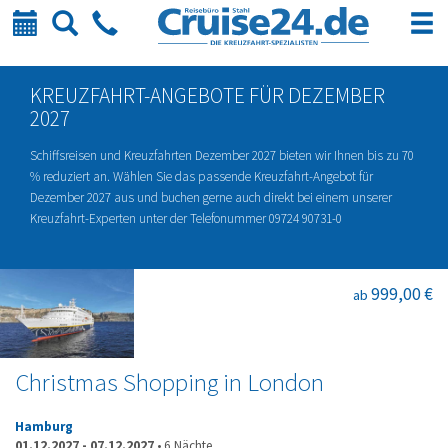
Kalender
Suche
Telefon
KREUZFAHRT-ANGEBOTE FÜR DEZEMBER
2027
Schiffsreisen und Kreuzfahrten Dezember 2027 bieten wir Ihnen bis zu 70
% reduziert an. Wählen Sie das passende Kreuzfahrt-Angebot für
Dezember 2027 aus und buchen gerne auch direkt bei einem unserer
Kreuzfahrt-Experten unter der Telefonummer 09724 90731-0
999,00 €
ab
Christmas Shopping in London
Hamburg
01.12.2027
-
07.12.2027
•
6 Nächte