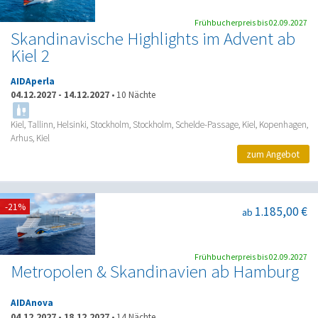
Frühbucherpreis bis 02.09.2027
Skandinavische Highlights im Advent ab
Kiel 2
AIDAperla
04.12.2027
-
14.12.2027
•
10 Nächte
Kiel, Tallinn, Helsinki, Stockholm, Stockholm, Schelde-Passage, Kiel, Kopenhagen,
Arhus, Kiel
zum Angebot
-21%
1.185,00 €
ab
Frühbucherpreis bis 02.09.2027
Metropolen & Skandinavien ab Hamburg
AIDAnova
04.12.2027
-
18.12.2027
•
14 Nächte