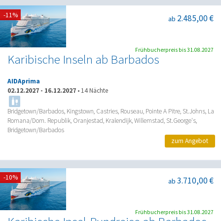
-11%
2.485,00 €
ab
Frühbucherpreis bis 31.08.2027
Karibische Inseln ab Barbados
AIDAprima
02.12.2027
-
16.12.2027
•
14 Nächte
Bridgetown/Barbados, Kingstown, Castries, Rouseau, Pointe A Pitre, St.Johns, La
Romana/Dom. Republik, Oranjestad, Kralendijk, Willemstad, St.George's,
Bridgetown/Barbados
zum Angebot
-10%
3.710,00 €
ab
Frühbucherpreis bis 31.08.2027