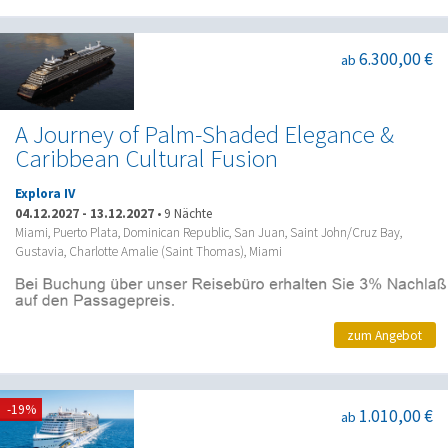
6.300,00 €
ab
A Journey of Palm-Shaded Elegance &
Caribbean Cultural Fusion
Explora IV
04.12.2027
-
13.12.2027
•
9 Nächte
Miami, Puerto Plata, Dominican Republic, San Juan, Saint John/Cruz Bay,
Gustavia, Charlotte Amalie (Saint Thomas), Miami
zum Angebot
-19%
1.010,00 €
ab