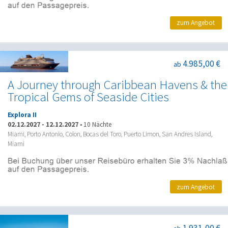
zum Angebot
4.985,00 €
ab
A Journey through Caribbean Havens & the
Tropical Gems of Seaside Cities
Explora II
02.12.2027
-
12.12.2027
•
10 Nächte
Miami, Porto Antonio, Colon, Bocas del Toro, Puerto Limon, San Andres Island,
Miami
zum Angebot
1.931,00 €