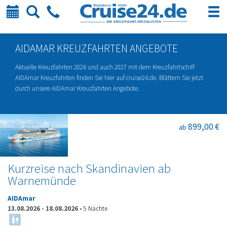
Kalender
Suche
Telefon
AIDAMAR KREUZFAHRTEN ANGEBOTE
Aktuelle Kreuzfahrten 2026 und auch 2027 mit dem Kreuzfahrtschiff
AIDAmar Kreuzfahrten finden Sie hier auf cruise24.de. Blättern Sie jetzt
durch unsere AIDAmar Kreuzfahrten Angebote.
899,00 €
ab
Kurzreise nach Skandinavien ab
Warnemünde
AIDAmar
13.08.2026
-
18.08.2026
•
5 Nächte