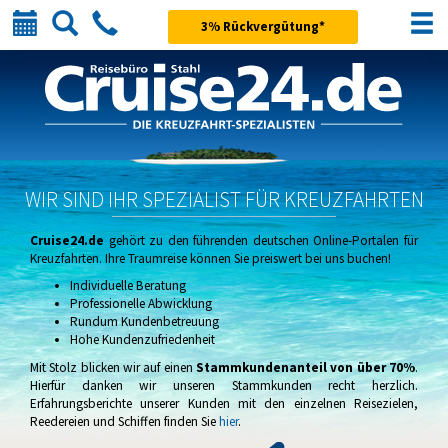
Kalender
Suche
Telefon
3% Rückvergütung*
WIR SIND IHR SPEZIALIST FÜR KREUZFAHRTEN
Cruise24.de
gehört zu den führenden deutschen Online-Portalen für
Kreuzfahrten. Ihre Traumreise können Sie preiswert bei uns buchen!
Individuelle Beratung
Professionelle Abwicklung
Rundum Kundenbetreuung
Hohe Kundenzufriedenheit
Mit Stolz blicken wir auf einen
Stammkundenanteil von über 70%
.
Hierfür danken wir unseren Stammkunden recht herzlich.
Erfahrungsberichte unserer Kunden mit den einzelnen Reisezielen,
Reedereien und Schiffen finden Sie
hier
.