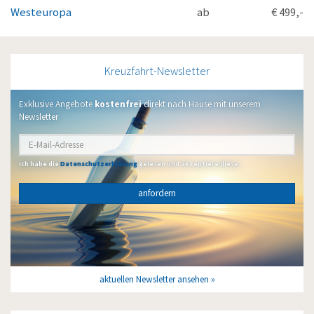
Westeuropa
ab
€ 499,-
Kreuzfahrt-Newsletter
Exklusive Angebote
kostenfrei
direkt nach Hause mit unserem
Newsletter
Ich habe die
Datenschutzerklärung
gelesen und akzeptiere diese.
anfordern
aktuellen Newsletter ansehen