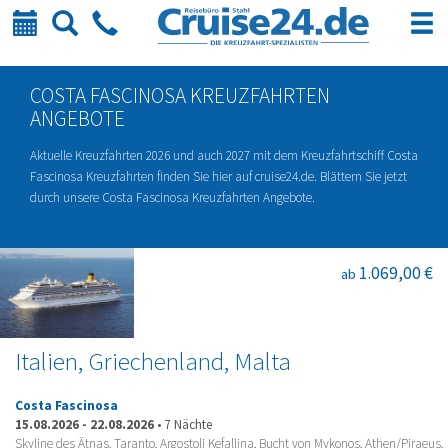
Kalender
Suche
Telefon
COSTA FASCINOSA KREUZFAHRTEN
ANGEBOTE
Aktuelle Kreuzfahrten 2026 und auch 2027 mit dem Kreuzfahrtschiff Costa
Fascinosa Kreuzfahrten finden Sie hier auf cruise24.de. Blättern Sie jetzt
durch unsere Costa Fascinosa Kreuzfahrten Angebote.
1.069,00 €
ab
Italien, Griechenland, Malta
Costa Fascinosa
15.08.2026
-
22.08.2026
•
7 Nächte
Skyline des Ätnas, Taranto, Argostoli Kefallina, Bucht von Mykonos, Athen/Piraeus,