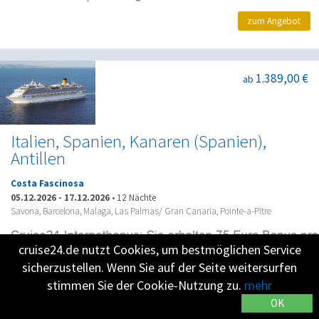
zum Angebot
1.389,00 €
ab
Italien, Spanien, Kanaren (Spanien),
Antillen
Costa Fascinosa
05.12.2026
-
17.12.2026
•
12 Nächte
Savona, Barcelona, Malaga, Las Palmas/ Gran Canaria, Pointe-a-Pitre
cruise24.de nutzt Cookies, um bestmöglichen Service
sicherzustellen. Wenn Sie auf der Seite weitersurfen
zum Angebot
stimmen Sie der Cookie-Nutzung zu.
mehr
OK