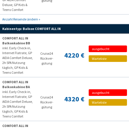
gütung
Deluxe, GP Kids &
Teens Comfort
Anzahl Reisende ändern »
Kabinentyp:
Balkon COMFORT ALL IN
COMFORT ALL IN
Balkonkabine BB
inkl. Early Check-in,
ausgebucht
Internet Flatrate, GP
4220 €
Cruise24
AIDA Comfort Deluxe,
Rückver­
Warteliste
2h SPA Nutzung
gütung
täglich, GP Kids &
Teens Comfort
COMFORT ALL IN
Balkonkabine BA
inkl. Early Check-in,
ausgebucht
Internet Flatrate, GP
4320 €
Cruise24
AIDA Comfort Deluxe,
Rückver­
Warteliste
2h SPA Nutzung
gütung
täglich, GP Kids &
Teens Comfort
COMFORT ALL IN