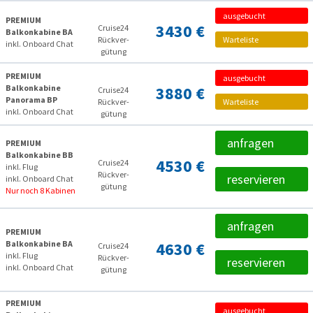
ausgebucht
PREMIUM
3430 €
Cruise24
Balkonkabine BA
Rückver­
Warteliste
inkl. Onboard Chat
gütung
PREMIUM
ausgebucht
Balkonkabine
3880 €
Cruise24
Panorama BP
Rückver­
Warteliste
inkl. Onboard Chat
gütung
anfragen
PREMIUM
Balkonkabine BB
4530 €
Cruise24
inkl. Flug
Rückver­
reservieren
inkl. Onboard Chat
gütung
Nur noch 8 Kabinen
anfragen
PREMIUM
Balkonkabine BA
4630 €
Cruise24
inkl. Flug
Rückver­
reservieren
inkl. Onboard Chat
gütung
PREMIUM
ausgebucht