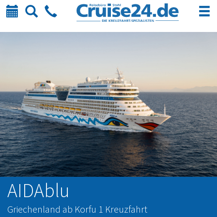
Kalender
Suche
Telefon
AIDAblu
Griechenland ab Korfu 1 Kreuzfahrt