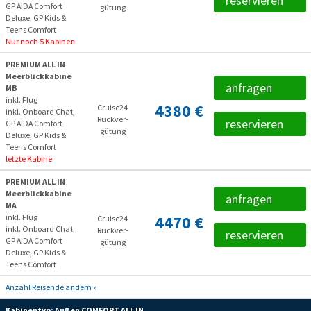
reservieren
GP AIDA Comfort
gütung
Deluxe, GP Kids &
Teens Comfort
Nur noch 5 Kabinen
PREMIUM ALL IN
Meerblickkabine
anfragen
MB
inkl. Flug
4380 €
Cruise24
inkl. Onboard Chat,
Rückver­
reservieren
GP AIDA Comfort
gütung
Deluxe, GP Kids &
Teens Comfort
letzte Kabine
PREMIUM ALL IN
Meerblickkabine
anfragen
MA
inkl. Flug
4470 €
Cruise24
inkl. Onboard Chat,
Rückver­
reservieren
GP AIDA Comfort
gütung
Deluxe, GP Kids &
Teens Comfort
Anzahl Reisende ändern »
Kabinentyp:
Außen COMFORT ALL IN