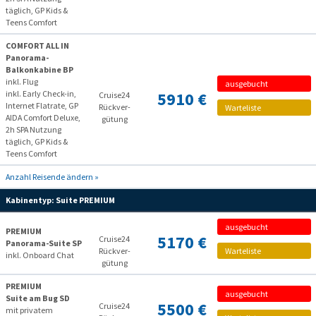
täglich, GP Kids &
Teens Comfort
COMFORT ALL IN
Panorama-
Balkonkabine BP
inkl. Flug
ausgebucht
inkl. Early Check-in,
5910 €
Cruise24
Internet Flatrate, GP
Rückver­
Warteliste
AIDA Comfort Deluxe,
gütung
2h SPA Nutzung
täglich, GP Kids &
Teens Comfort
Anzahl Reisende ändern »
Kabinentyp:
Suite PREMIUM
ausgebucht
PREMIUM
5170 €
Cruise24
Panorama-Suite SP
Rückver­
Warteliste
inkl. Onboard Chat
gütung
PREMIUM
ausgebucht
Suite am Bug SD
5500 €
Cruise24
mit privatem