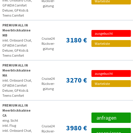
inkl. Onboard Chat,
Rückver­
Warteliste
GP AIDA Comfort
gütung
Deluxe, GP Kids &
Teens Comfort
PREMIUM ALL IN
Meerblickkabine
ausgebucht
MB
3180 €
Cruise24
inkl. Onboard Chat,
Rückver­
Warteliste
GP AIDA Comfort
gütung
Deluxe, GP Kids &
Teens Comfort
PREMIUM ALL IN
Meerblickkabine
ausgebucht
MA
3270 €
Cruise24
inkl. Onboard Chat,
Rückver­
Warteliste
GP AIDA Comfort
gütung
Deluxe, GP Kids &
Teens Comfort
PREMIUM ALL IN
Meerblickkabine
CA
anfragen
eing. Sicht
inkl. Flug
3980 €
Cruise24
inkl. Onboard Chat,
Rückver­