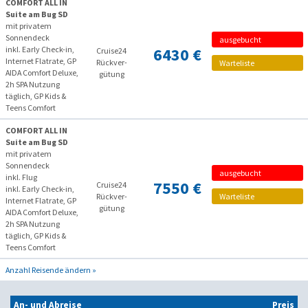
COMFORT ALL IN
Suite am Bug SD
mit privatem
Sonnendeck
ausgebucht
inkl. Early Check-in,
6430 €
Cruise24
Internet Flatrate, GP
Rückver­
Warteliste
AIDA Comfort Deluxe,
gütung
2h SPA Nutzung
täglich, GP Kids &
Teens Comfort
COMFORT ALL IN
Suite am Bug SD
mit privatem
Sonnendeck
ausgebucht
inkl. Flug
7550 €
Cruise24
inkl. Early Check-in,
Rückver­
Warteliste
Internet Flatrate, GP
gütung
AIDA Comfort Deluxe,
2h SPA Nutzung
täglich, GP Kids &
Teens Comfort
Anzahl Reisende ändern »
An- und Abreise
Preis