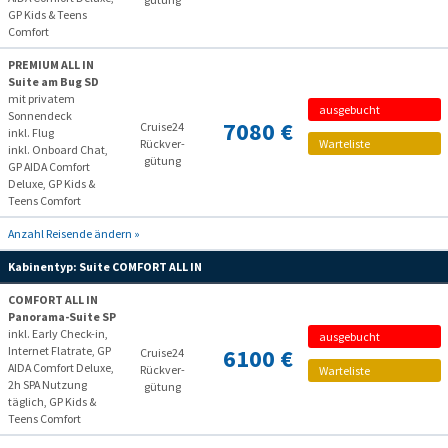
GP Kids & Teens
Comfort
PREMIUM ALL IN
Suite am Bug SD
mit privatem
ausgebucht
Sonnendeck
7080 €
Cruise24
inkl. Flug
Rückver­
Warteliste
inkl. Onboard Chat,
gütung
GP AIDA Comfort
Deluxe, GP Kids &
Teens Comfort
Anzahl Reisende ändern »
Kabinentyp:
Suite COMFORT ALL IN
COMFORT ALL IN
Panorama-Suite SP
inkl. Early Check-in,
ausgebucht
Internet Flatrate, GP
6100 €
Cruise24
AIDA Comfort Deluxe,
Rückver­
Warteliste
2h SPA Nutzung
gütung
täglich, GP Kids &
Teens Comfort