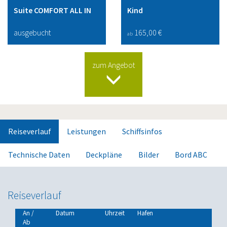
Suite COMFORT ALL IN
Kind
ausgebucht
165,00 €
ab
zum Angebot
Reiseverlauf
Leistungen
Schiffsinfos
Technische Daten
Deckpläne
Bilder
Bord ABC
Reiseverlauf
An /
Datum
Uhrzeit
Hafen
Ab