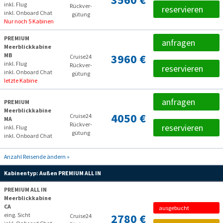
3560 €
inkl. Flug
Rückver­
reservieren
inkl. Onboard Chat
gütung
Nur noch 5 Kabinen
PREMIUM
anfragen
Meerblickkabine
MB
3960 €
Cruise24
inkl. Flug
Rückver­
reservieren
inkl. Onboard Chat
gütung
letzte Kabine
anfragen
PREMIUM
Meerblickkabine
4050 €
Cruise24
MA
Rückver­
reservieren
inkl. Flug
gütung
inkl. Onboard Chat
Anzahl Reisende ändern »
Kabinentyp:
Außen PREMIUM ALL IN
PREMIUM ALL IN
Meerblickkabine
CA
ausgebucht
eing. Sicht
2780 €
Cruise24