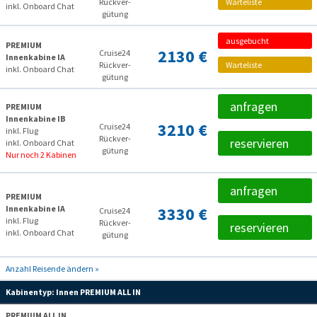
Rückver­
Warteliste
inkl. Onboard Chat
gütung
ausgebucht
PREMIUM
2130 €
Cruise24
Innenkabine IA
Rückver­
Warteliste
inkl. Onboard Chat
gütung
anfragen
PREMIUM
Innenkabine IB
3210 €
Cruise24
inkl. Flug
Rückver­
reservieren
inkl. Onboard Chat
gütung
Nur noch 2 Kabinen
anfragen
PREMIUM
Innenkabine IA
3330 €
Cruise24
inkl. Flug
Rückver­
reservieren
inkl. Onboard Chat
gütung
Anzahl Reisende ändern »
Kabinentyp:
Innen PREMIUM ALL IN
PREMIUM ALL IN