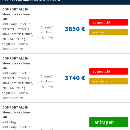
COMFORT ALL IN
Meerblickkabine
MB
ausgebucht
inkl. Early Check-in,
3650 €
Cruise24
Internet Flatrate, GP
Rückver­
Warteliste
AIDA Comfort Deluxe,
gütung
2h SPA Nutzung
täglich, GP Kids &
Teens Comfort
COMFORT ALL IN
Meerblickkabine
MA
ausgebucht
inkl. Early Check-in,
3740 €
Cruise24
Internet Flatrate, GP
Rückver­
Warteliste
AIDA Comfort Deluxe,
gütung
2h SPA Nutzung
täglich, GP Kids &
Teens Comfort
COMFORT ALL IN
Meerblickkabine
MB
anfragen
inkl. Flug
inkl. Early Check-in,