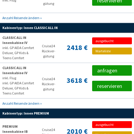
reservieren
inkl. Flug
gütung
Anzahl Reisende ändern »
Kabinentyp:
Innen CLASSIC ALL IN
CLASSIC ALL IN
ausgebucht
Innenkabine IV
2418 €
Cruise24
inkl. GP AIDA Comfort
Rückver­
Warteliste
Deluxe, GP Kids &
gütung
Teens Comfort
CLASSIC ALL IN
anfragen
Innenkabine IV
inkl. Flug
3618 €
Cruise24
inkl. GP AIDA Comfort
Rückver­
reservieren
Deluxe, GP Kids &
gütung
Teens Comfort
Anzahl Reisende ändern »
Kabinentyp:
Innen PREMIUM
ausgebucht
PREMIUM
2010 €
Cruise24
Innenkabine IB