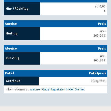
ab 0,00
Hin- / Rückflug
€
Anreise
Preis
ab -
Hinflug
265,20 €
Abreise
Preis
ab -
Rückflug
265,20 €
Paket
Paketpreis
inbegriffen
Getränke
Informationen zu
weiteren Getränkepaketen finden Sie hier
.