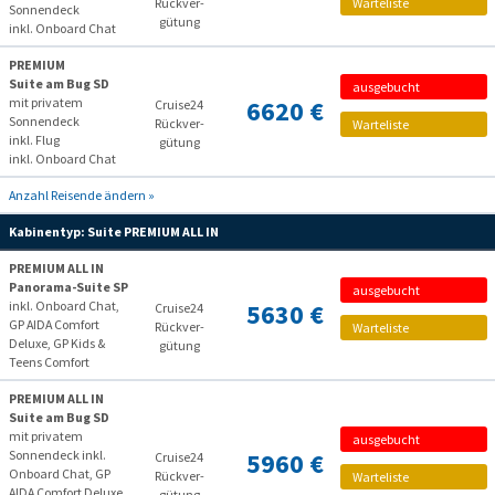
Rückver­
Warteliste
Sonnendeck
gütung
inkl. Onboard Chat
PREMIUM
Suite am Bug SD
ausgebucht
mit privatem
6620 €
Cruise24
Sonnendeck
Rückver­
Warteliste
inkl. Flug
gütung
inkl. Onboard Chat
Anzahl Reisende ändern »
Kabinentyp:
Suite PREMIUM ALL IN
PREMIUM ALL IN
Panorama-Suite SP
ausgebucht
inkl. Onboard Chat,
5630 €
Cruise24
GP AIDA Comfort
Rückver­
Warteliste
Deluxe, GP Kids &
gütung
Teens Comfort
PREMIUM ALL IN
Suite am Bug SD
mit privatem
ausgebucht
Sonnendeck inkl.
5960 €
Cruise24
Onboard Chat, GP
Rückver­
Warteliste
AIDA Comfort Deluxe,
gütung