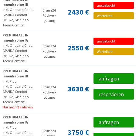
Innenkabine IB
ausgebucht
inkl. Onboard Chat,
2430 €
Cruise24
GP AIDA Comfort
Rückver­
Warteliste
Deluxe, GP Kids &
gütung
Teens Comfort
PREMIUM ALL IN
Innenkabine IA
ausgebucht
inkl. Onboard Chat,
2550 €
Cruise24
GP AIDA Comfort
Rückver­
Warteliste
Deluxe, GP Kids &
gütung
Teens Comfort
PREMIUM ALL IN
Innenkabine IB
anfragen
inkl. Flug
inkl. Onboard Chat,
3630 €
Cruise24
GP AIDA Comfort
Rückver­
reservieren
Deluxe, GP Kids &
gütung
Teens Comfort
Nur noch 2 Kabinen
PREMIUM ALL IN
anfragen
Innenkabine IA
inkl. Flug
3750 €
Cruise24
inkl. Onboard Chat,
Rückver­