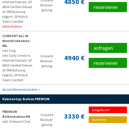
4850 €
Cruise24
Internet Flatrate, GP
Rückver­
reservieren
AIDA Comfort Deluxe,
gütung
2h SPA Nutzung
täglich, GP Kids &
Teens Comfort
letzte Kabine
COMFORT ALL IN
Meerblickkabine
MA
anfragen
inkl. Flug
inkl. Early Check-in,
4940 €
Cruise24
Internet Flatrate, GP
Rückver­
reservieren
AIDA Comfort Deluxe,
gütung
2h SPA Nutzung
täglich, GP Kids &
Teens Comfort
Anzahl Reisende ändern »
Kabinentyp:
Balkon PREMIUM
ausgebucht
PREMIUM
3330 €
Cruise24
Balkonkabine BB
Rückver­
Warteliste
inkl. Onboard Chat
gütung