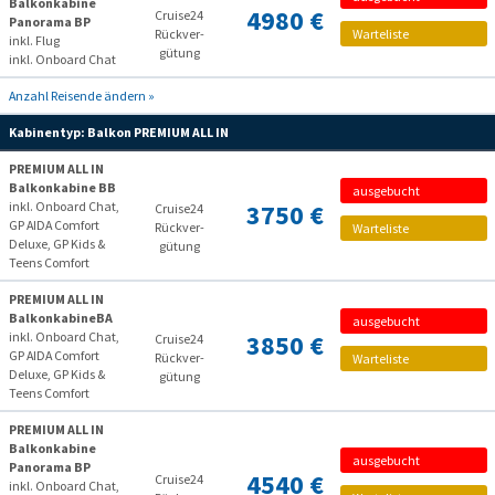
Balkonkabine
4980 €
Cruise24
Panorama BP
Rückver­
Warteliste
inkl. Flug
gütung
inkl. Onboard Chat
Anzahl Reisende ändern »
Kabinentyp:
Balkon PREMIUM ALL IN
PREMIUM ALL IN
Balkonkabine BB
ausgebucht
inkl. Onboard Chat,
3750 €
Cruise24
GP AIDA Comfort
Rückver­
Warteliste
Deluxe, GP Kids &
gütung
Teens Comfort
PREMIUM ALL IN
BalkonkabineBA
ausgebucht
inkl. Onboard Chat,
3850 €
Cruise24
GP AIDA Comfort
Rückver­
Warteliste
Deluxe, GP Kids &
gütung
Teens Comfort
PREMIUM ALL IN
Balkonkabine
ausgebucht
Panorama BP
4540 €
Cruise24
inkl. Onboard Chat,