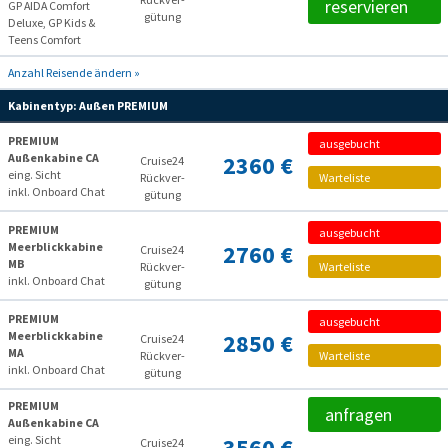
reservieren
GP AIDA Comfort
gütung
Deluxe, GP Kids &
Teens Comfort
Anzahl Reisende ändern »
Kabinentyp:
Außen PREMIUM
PREMIUM
ausgebucht
Außenkabine CA
2360 €
Cruise24
eing. Sicht
Rückver­
Warteliste
inkl. Onboard Chat
gütung
PREMIUM
ausgebucht
Meerblickkabine
2760 €
Cruise24
MB
Rückver­
Warteliste
inkl. Onboard Chat
gütung
PREMIUM
ausgebucht
Meerblickkabine
2850 €
Cruise24
MA
Rückver­
Warteliste
inkl. Onboard Chat
gütung
PREMIUM
anfragen
Außenkabine CA
eing. Sicht
Cruise24