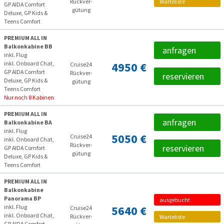
Rückver­
Warteliste
GP AIDA Comfort
gütung
Deluxe, GP Kids &
Teens Comfort
PREMIUM ALL IN
Balkonkabine BB
anfragen
inkl. Flug
inkl. Onboard Chat,
4950 €
Cruise24
GP AIDA Comfort
Rückver­
reservieren
Deluxe, GP Kids &
gütung
Teens Comfort
Nur noch 8 Kabinen
PREMIUM ALL IN
anfragen
Balkonkabine BA
inkl. Flug
5050 €
Cruise24
inkl. Onboard Chat,
Rückver­
reservieren
GP AIDA Comfort
gütung
Deluxe, GP Kids &
Teens Comfort
PREMIUM ALL IN
Balkonkabine
Panorama BP
ausgebucht
inkl. Flug
5640 €
Cruise24
inkl. Onboard Chat,
Rückver­
Warteliste
GP AIDA Comfort