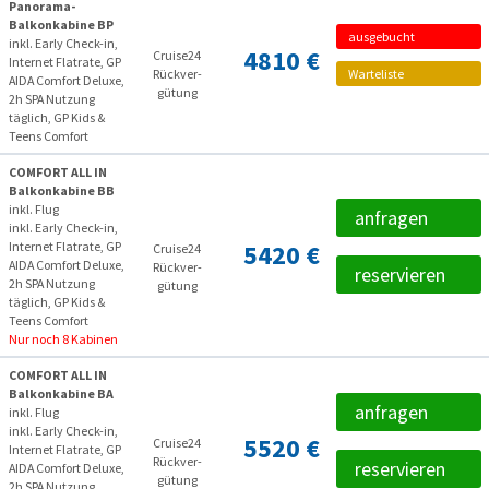
Panorama-
Balkonkabine BP
ausgebucht
inkl. Early Check-in,
4810 €
Cruise24
Internet Flatrate, GP
Rückver­
Warteliste
AIDA Comfort Deluxe,
gütung
2h SPA Nutzung
täglich, GP Kids &
Teens Comfort
COMFORT ALL IN
Balkonkabine BB
inkl. Flug
anfragen
inkl. Early Check-in,
Internet Flatrate, GP
5420 €
Cruise24
AIDA Comfort Deluxe,
Rückver­
reservieren
2h SPA Nutzung
gütung
täglich, GP Kids &
Teens Comfort
Nur noch 8 Kabinen
COMFORT ALL IN
Balkonkabine BA
anfragen
inkl. Flug
inkl. Early Check-in,
5520 €
Cruise24
Internet Flatrate, GP
Rückver­
reservieren
AIDA Comfort Deluxe,
gütung
2h SPA Nutzung