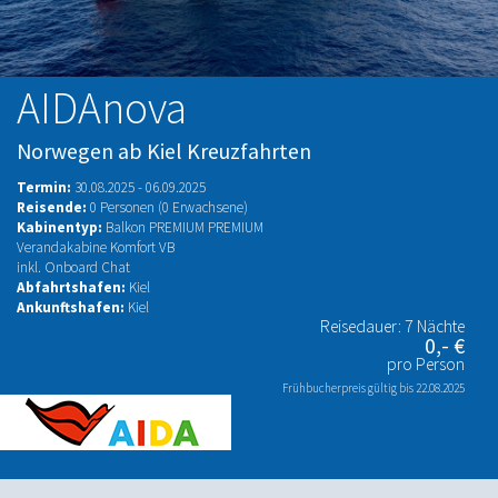
AIDAnova
Norwegen ab Kiel Kreuzfahrten
Termin:
30.08.2025 - 06.09.2025
Reisende:
0 Personen (0 Erwachsene)
Kabinentyp:
Balkon PREMIUM PREMIUM
Verandakabine Komfort VB
inkl. Onboard Chat
Abfahrtshafen:
Kiel
Ankunftshafen:
Kiel
Reisedauer: 7 Nächte
0,- €
pro Person
Frühbucherpreis gültig bis 22.08.2025