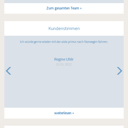
Zum gesamten Team
Kundenstimmen
Ich würde gerne wieder mit der aida prima nach Norwegen fahren.
Regine Uhlir
02.01.2022
weiterlesen