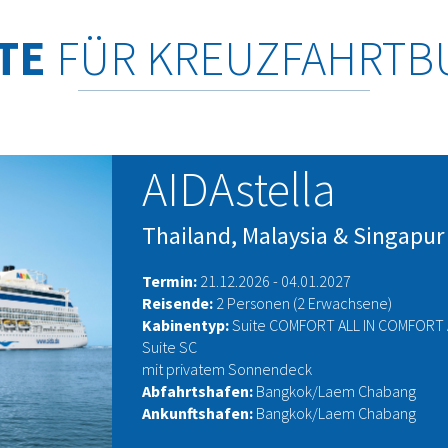
TE
FÜR KREUZFAHRT
AIDAstella
Thailand, Malaysia & Singapur
Termin:
21.12.2026 - 04.01.2027
Reisende:
2 Personen (2 Erwachsene)
Kabinentyp:
Suite COMFORT ALL IN COMFORT A
Suite SC
mit privatem Sonnendeck
Abfahrtshafen:
Bangkok/Laem Chabang
Ankunftshafen:
Bangkok/Laem Chabang