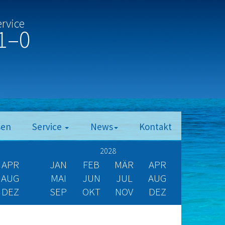
ervice
1–0
sen
Service
News
Kontakt
2028
APR
JAN
FEB
MÄR
APR
AUG
MAI
JUN
JUL
AUG
DEZ
SEP
OKT
NOV
DEZ