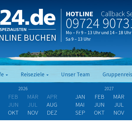
HOTLINE
Callback S
09724 9073
Mo – Fr 9 – 13 Uhr und 14 – 18 Uhr
NLINE BUCHEN
Sa 9 – 13 Uhr
fe
Reiseziele
Unser Team
Gruppenrei
2026
2027
FEB
MÄR
APR
JAN
FEB
MÄR
JUN
JUL
AUG
MAI
JUN
JUL
OKT
NOV
DEZ
SEP
OKT
NOV