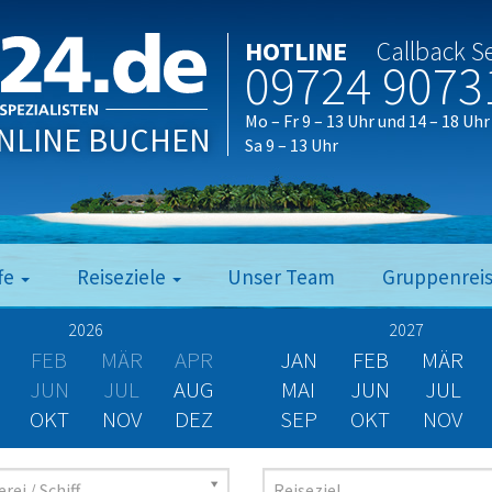
HOTLINE
Callback S
09724 9073
Mo – Fr 9 – 13 Uhr und 14 – 18 Uhr
NLINE BUCHEN
Sa 9 – 13 Uhr
fe
Reiseziele
Unser Team
Gruppenrei
2026
2027
FEB
MÄR
APR
JAN
FEB
MÄR
JUN
JUL
AUG
MAI
JUN
JUL
OKT
NOV
DEZ
SEP
OKT
NOV
rei / Schiff
Reiseziel