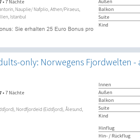
Außen
7
•
7 Nächte
Balkon
Santorin, Nauplie/ Nafplio, Athen/Piraeus,
len, Istanbul
Suite
Kind
dults-only: Norwegens Fjordwelten - 
Innen
Außen
7
•
7 Nächte
Balkon
Suite
fjord), Nordfjordeid (Eidsfjord), Ålesund,
Kind
Hinflug
Hin- / Rückflug