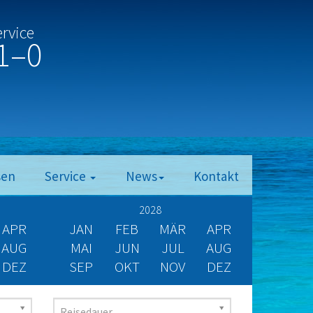
ervice
1–0
sen
Service
News
Kontakt
2028
APR
JAN
FEB
MÄR
APR
AUG
MAI
JUN
JUL
AUG
DEZ
SEP
OKT
NOV
DEZ
Reisedauer