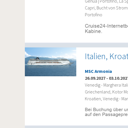
Genua | Portofino, La S
Capri, Bucht von Stromb
Portofino
Italien, Kro
MSC Armonia
26.09.2027
-
03.10.202
Venedig - Marghera Ital
Griechenland, Kotor Mon
Kroatien, Venedig - Mar