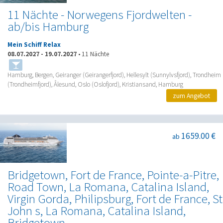
11 Nächte - Norwegens Fjordwelten -
ab/bis Hamburg
Mein Schiff Relax
08.07.2027
-
19.07.2027
•
11 Nächte
Hamburg, Bergen, Geiranger (Geirangerfjord), Hellesylt (Sunnylvsfjord), Trondheim
(Trondheimfjord), Ålesund, Oslo (Oslofjord), Kristiansand, Hamburg
zum Angebot
1659.00 €
ab
Bridgetown, Fort de France, Pointe-a-Pitre,
Road Town, La Romana, Catalina Island,
Virgin Gorda, Philipsburg, Fort de France, St
John s, La Romana, Catalina Island,
Bridgetown