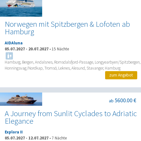
Norwegen mit Spitzbergen & Lofoten ab
Hamburg
AIDAluna
05.07.2027
-
20.07.2027
•
15 Nächte
Hamburg, Bergen, Andalsnes, Romsdalsfjord-Passage, Longyearbyen/Spitzbergen,
Honningsvag/Nordkap, Tromsö, Leknes, Alesund, Stavanger, Hamburg
zum Angebot
5600.00 €
ab
A Journey from Sunlit Cyclades to Adriatic
Elegance
Explora II
05.07.2027
-
12.07.2027
•
7 Nächte