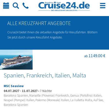
Kalender
Suche
Telefon
ALLE KREUZFAHRT ANGEBOTE
Cruise24 bietet ihnen die aktuellen Angebote für Kreuzfahrten. Blättern
Sie jetzt durch unsere Kreuzfahrt Angebote.
1149.00 €
ab
Spanien, Frankreich, Italien, Malta
MSC Seaview
04.07.2027
-
11.07.2027
•
7 Nächte
Barcelona Spanien, Marseille (Provence) Frankreich, Genua (Portofino) Italien,
Neapel (Pompei) Italien, Palermo (Monreale) Italien, La Valletta Malta, Auf See,
Barcelona Spanien