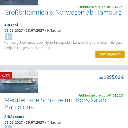
Frühbucherpreis bis 07.04.2027
Großbritannien & Norwegen ab Hamburg
AIDAsol
09.07.2027
-
18.07.2027
•
9 Nächte
Hamburg, Newcastle Upon Tyne, Invergordon, Lerwick/Shetland Inseln, Bergen,
Eidfjord, Haugesund, Hamburg
zum Angebot
-13%
1095.00 €
ab
Frühbucherpreis bis 07.04.2027
Mediterrane Schätze mit Korsika ab
Barcelona
AIDAcosma
09.07.2027
-
16.07.2027
•
7 Nächte