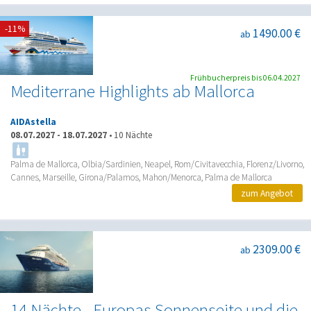
-11%
1490.00 €
ab
Frühbucherpreis bis 06.04.2027
Mediterrane Highlights ab Mallorca
AIDAstella
08.07.2027
-
18.07.2027
•
10 Nächte
Palma de Mallorca, Olbia/Sardinien, Neapel, Rom/Civitavecchia, Florenz/Livorno,
Cannes, Marseille, Girona/Palamos, Mahon/Menorca, Palma de Mallorca
zum Angebot
2309.00 €
ab
14 Nächte - Europas Sonnenseite und die