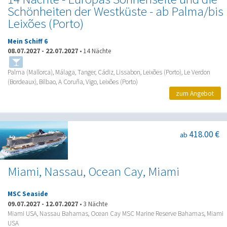
Schönheiten der Westküste - ab Palma/bis
Leixões (Porto)
Mein Schiff 6
08.07.2027
-
22.07.2027
•
14 Nächte
Palma (Mallorca), Málaga, Tanger, Cádiz, Lissabon, Leixões (Porto), Le Verdon
(Bordeaux), Bilbao, A Coruña, Vigo, Leixões (Porto)
zum Angebot
418.00 €
ab
Miami, Nassau, Ocean Cay, Miami
MSC Seaside
09.07.2027
-
12.07.2027
•
3 Nächte
Miami USA, Nassau Bahamas, Ocean Cay MSC Marine Reserve Bahamas, Miami
USA