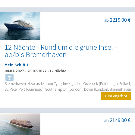
2219.00 €
ab
12 Nächte - Rund um die grüne Insel -
ab/bis Bremerhaven
Mein Schiff 3
08.07.2027
-
20.07.2027
•
12 Nächte
Bremerhaven, Newcastle upon Tyne, Invergordon, Greenock (Edinburgh), Belfast,
St. Peter Port (Guernsey), Southampton (London), Dover (London), Bremerhaven
zum Angebot
2149.00 €
ab