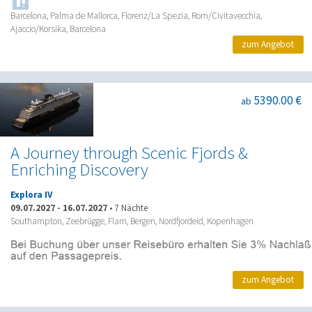
Barcelona, Palma de Mallorca, Florenz/La Spezia, Rom/Civitavecchia,
Ajaccio/Korsika, Barcelona
zum Angebot
5390.00 €
ab
A Journey through Scenic Fjords &
Enriching Discovery
Explora IV
09.07.2027
-
16.07.2027
•
7 Nächte
Southampton, Zeebrügge, Flam, Bergen, Nordfjordeid, Kopenhagen
zum Angebot