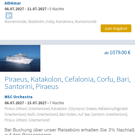
AIDAmar
06.07.2027
-
11.07.2027
•
5 Nächte
Warnemünde, Stockholm, Visby, Karlskrona, Warnemünde
zum Angebot
1079.00 €
ab
Piraeus, Katakolon, Cefalonia, Corfu, Bari,
Santorini, Piraeus
MSC Orchestra
06.07.2027
-
13.07.2027
•
7 Nächte
Piräus (Athen) Griechenland, Katakolon (Olympia) Greece, Kefalonia/Argostoli
Griechenland, Korfu Griechenland, Bari Italien, Auf See, Santorin Griechenland,
Piräus (Athen) Griechenland