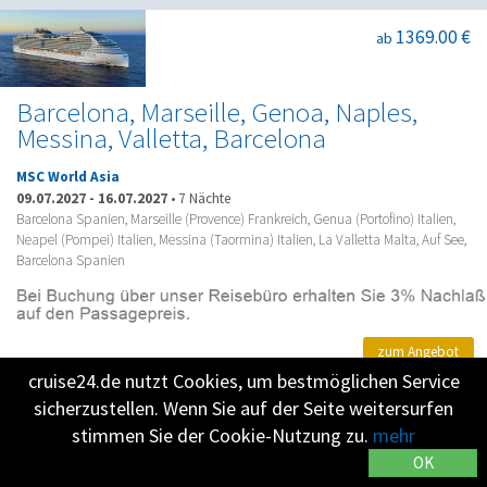
1369.00 €
ab
Barcelona, Marseille, Genoa, Naples,
Messina, Valletta, Barcelona
MSC World Asia
09.07.2027
-
16.07.2027
•
7 Nächte
Barcelona Spanien, Marseille (Provence) Frankreich, Genua (Portofino) Italien,
Neapel (Pompei) Italien, Messina (Taormina) Italien, La Valletta Malta, Auf See,
Barcelona Spanien
zum Angebot
cruise24.de nutzt Cookies, um bestmöglichen Service
sicherzustellen. Wenn Sie auf der Seite weitersurfen
stimmen Sie der Cookie-Nutzung zu.
mehr
14560.00 €
ab
OK