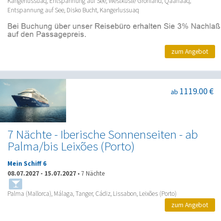
Kangerlussuaq, Entspannung auf See, Westküste Grönland, Qaanaaq,
Entspannung auf See, Disko Bucht, Kangerlussuaq
zum Angebot
1119.00 €
ab
7 Nächte - Iberische Sonnenseiten - ab
Palma/bis Leixões (Porto)
Mein Schiff 6
08.07.2027
-
15.07.2027
•
7 Nächte
Palma (Mallorca), Málaga, Tanger, Cádiz, Lissabon, Leixões (Porto)
zum Angebot