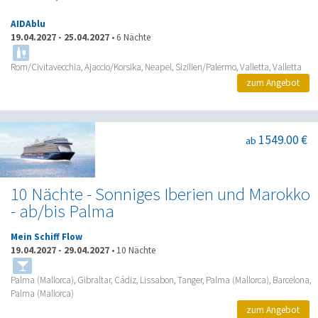
AIDAblu
19.04.2027
-
25.04.2027
•
6 Nächte
Rom/Civitavecchia, Ajaccio/Korsika, Neapel, Sizilien/Palermo, Valletta, Valletta
zum Angebot
1549.00 €
ab
10 Nächte - Sonniges Iberien und Marokko
- ab/bis Palma
Mein Schiff Flow
19.04.2027
-
29.04.2027
•
10 Nächte
Palma (Mallorca), Gibraltar, Cádiz, Lissabon, Tanger, Palma (Mallorca), Barcelona,
Palma (Mallorca)
zum Angebot