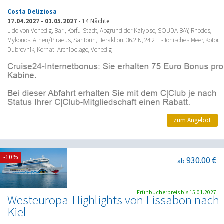
Costa Deliziosa
17.04.2027
-
01.05.2027
•
14 Nächte
Lido von Venedig, Bari, Korfu-Stadt, Abgrund der Kalypso, SOUDA BAY, Rhodos,
Mykonos, Athen/Piraeus, Santorin, Heraklion, 36.2 N, 24.2 E - Ionisches Meer, Kotor,
Dubrovnik, Kornati Archipelago, Venedig
zum Angebot
-10%
930.00 €
ab
Frühbucherpreis bis 15.01.2027
Westeuropa-Highlights von Lissabon nach
Kiel