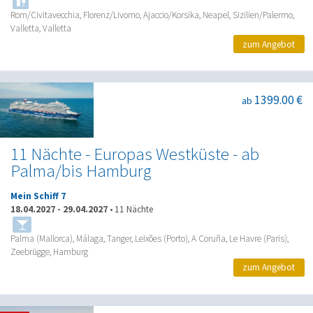
Rom/Civitavecchia, Florenz/Livorno, Ajaccio/Korsika, Neapel, Sizilien/Palermo,
Valletta, Valletta
zum Angebot
1399.00 €
ab
11 Nächte - Europas Westküste - ab
Palma/bis Hamburg
Mein Schiff 7
18.04.2027
-
29.04.2027
•
11 Nächte
Palma (Mallorca), Málaga, Tanger, Leixões (Porto), A Coruña, Le Havre (Paris),
Zeebrügge, Hamburg
zum Angebot