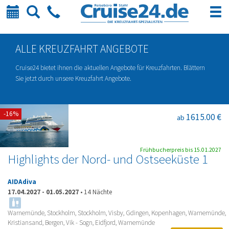
Kalender
Suche
Telefon
ALLE KREUZFAHRT ANGEBOTE
Cruise24 bietet ihnen die aktuellen Angebote für Kreuzfahrten. Blättern
Sie jetzt durch unsere Kreuzfahrt Angebote.
-16%
1615.00 €
ab
Frühbucherpreis bis 15.01.2027
Highlights der Nord- und Ostseeküste 1
AIDAdiva
17.04.2027
-
01.05.2027
•
14 Nächte
Warnemünde, Stockholm, Stockholm, Visby, Gdingen, Kopenhagen, Warnemünde,
Kristiansand, Bergen, Vik - Sogn, Eidfjord, Warnemünde