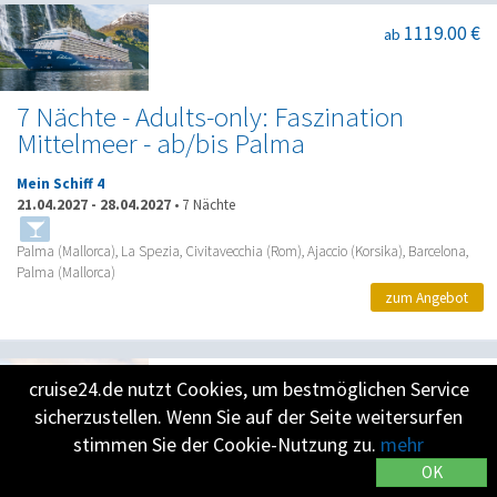
1119.00 €
ab
7 Nächte - Adults-only: Faszination
Mittelmeer - ab/bis Palma
Mein Schiff 4
21.04.2027
-
28.04.2027
•
7 Nächte
Palma (Mallorca), La Spezia, Civitavecchia (Rom), Ajaccio (Korsika), Barcelona,
Palma (Mallorca)
zum Angebot
1020.00 €
cruise24.de nutzt Cookies, um bestmöglichen Service
ab
sicherzustellen. Wenn Sie auf der Seite weitersurfen
stimmen Sie der Cookie-Nutzung zu.
mehr
Kanaren & Andalusien ab Teneriffa 1
OK