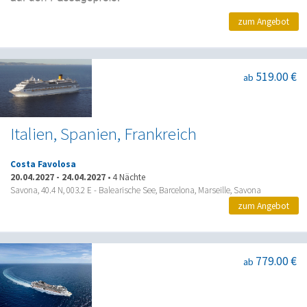
zum Angebot
519.00 €
ab
Italien, Spanien, Frankreich
Costa Favolosa
20.04.2027
-
24.04.2027
•
4 Nächte
Savona, 40.4 N, 003.2 E - Balearische See, Barcelona, Marseille, Savona
zum Angebot
779.00 €
ab