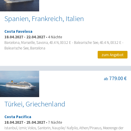
Spanien, Frankreich, Italien
Costa Favolosa
18.04.2027
-
22.04.2027
•
4 Nächte
Barcelona, Marseille, Savona, 40.4 N, 003.2 E - Balearische See, 40.4 N, 003.2 E -
Balearische See, Barcelona
zum Angebot
779.00 €
ab
Türkei, Griechenland
Costa Pacifica
18.04.2027
-
25.04.2027
•
7 Nächte
Istanbul, Izmir, Volos, Santorin, Nauplie/ Nafplio, Athen/Piraeus, Meerenge der