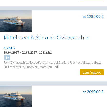
1295.00 €
ab
Mittelmeer & Adria ab Civitavecchia
AIDAblu
19.04.2027
-
01.05.2027
•
12 Nächte
Rom/Civitavecchia, Ajaccio/Korsika, Neapel, Sizilien/Palermo, Valletta, Valletta,
Sizilien/Catania, Dubrovnik, Kotor, Bari, Korfu
zum Angebot
2090.00 €
ab