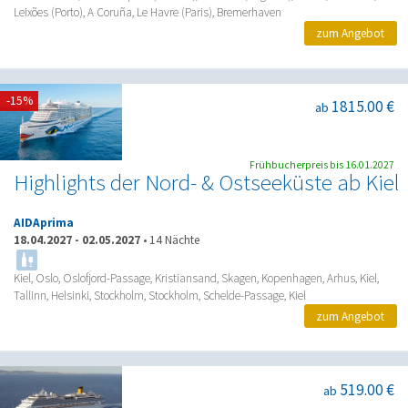
Leixões (Porto), A Coruña, Le Havre (Paris), Bremerhaven
zum Angebot
-15%
1815.00 €
ab
Frühbucherpreis bis 16.01.2027
Highlights der Nord- & Ostseeküste ab Kiel
AIDAprima
18.04.2027
-
02.05.2027
•
14 Nächte
Kiel, Oslo, Oslofjord-Passage, Kristiansand, Skagen, Kopenhagen, Arhus, Kiel,
Tallinn, Helsinki, Stockholm, Stockholm, Schelde-Passage, Kiel
zum Angebot
519.00 €
ab