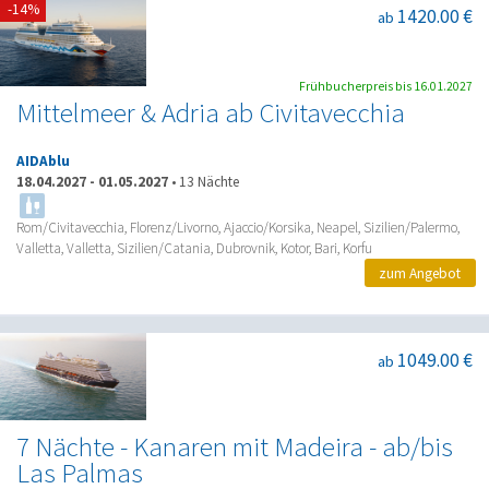
-14%
1420.00 €
ab
Frühbucherpreis bis 16.01.2027
Mittelmeer & Adria ab Civitavecchia
AIDAblu
18.04.2027
-
01.05.2027
•
13 Nächte
Rom/Civitavecchia, Florenz/Livorno, Ajaccio/Korsika, Neapel, Sizilien/Palermo,
Valletta, Valletta, Sizilien/Catania, Dubrovnik, Kotor, Bari, Korfu
zum Angebot
1049.00 €
ab
7 Nächte - Kanaren mit Madeira - ab/bis
Las Palmas