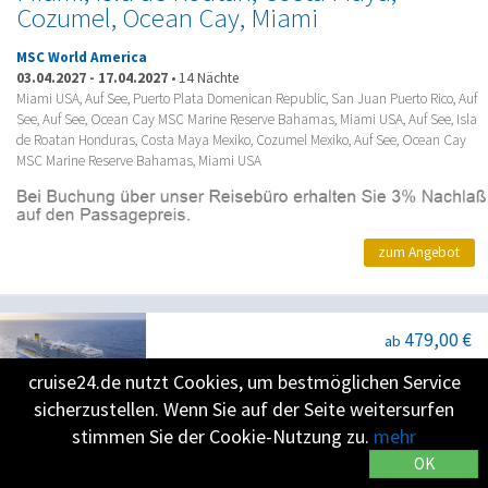
Cozumel, Ocean Cay, Miami
MSC World America
03.04.2027
-
17.04.2027
•
14 Nächte
Miami USA, Auf See, Puerto Plata Domenican Republic, San Juan Puerto Rico, Auf
See, Auf See, Ocean Cay MSC Marine Reserve Bahamas, Miami USA, Auf See, Isla
de Roatan Honduras, Costa Maya Mexiko, Cozumel Mexiko, Auf See, Ocean Cay
MSC Marine Reserve Bahamas, Miami USA
zum Angebot
479,00 €
ab
cruise24.de nutzt Cookies, um bestmöglichen Service
sicherzustellen. Wenn Sie auf der Seite weitersurfen
Kanaren (Spanien), Marokko, Spanien,
stimmen Sie der Cookie-Nutzung zu.
mehr
Frankreich, Italien
OK
Costa Smeralda