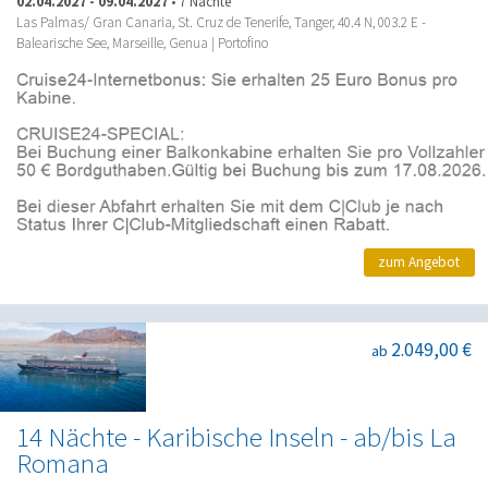
02.04.2027
-
09.04.2027
•
7 Nächte
Las Palmas/ Gran Canaria, St. Cruz de Tenerife, Tanger, 40.4 N, 003.2 E -
Balearische See, Marseille, Genua | Portofino
zum Angebot
2.049,00 €
ab
14 Nächte - Karibische Inseln - ab/bis La
Romana