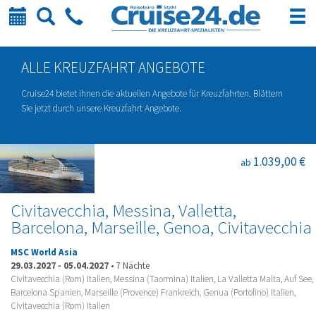
Kalender
Suche
Telefon
ALLE KREUZFAHRT ANGEBOTE
Cruise24 bietet ihnen die aktuellen Angebote für Kreuzfahrten. Blättern
Sie jetzt durch unsere Kreuzfahrt Angebote.
1.039,00 €
ab
Civitavecchia, Messina, Valletta,
Barcelona, Marseille, Genoa, Civitavecchia
MSC World Asia
29.03.2027
-
05.04.2027
•
7 Nächte
Civitavecchia (Rom) Italien, Messina (Taormina) Italien, La Valletta Malta, Auf See,
Barcelona Spanien, Marseille (Provence) Frankreich, Genua (Portofino) Italien,
Civitavecchia (Rom) Italien