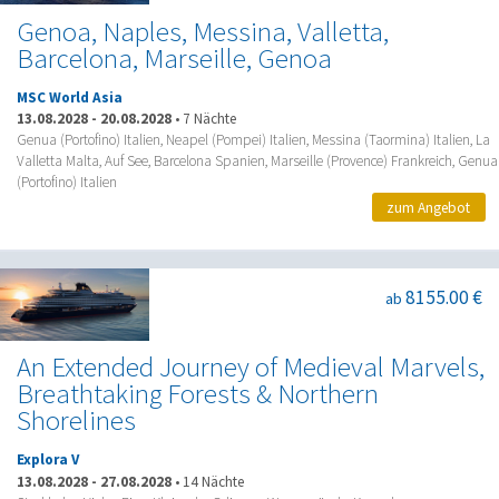
Genoa, Naples, Messina, Valletta,
Barcelona, Marseille, Genoa
MSC World Asia
13.08.2028
-
20.08.2028
•
7 Nächte
Genua (Portofino) Italien, Neapel (Pompei) Italien, Messina (Taormina) Italien, La
Valletta Malta, Auf See, Barcelona Spanien, Marseille (Provence) Frankreich, Genua
(Portofino) Italien
zum Angebot
8155.00 €
ab
An Extended Journey of Medieval Marvels,
Breathtaking Forests & Northern
Shorelines
Explora V
13.08.2028
-
27.08.2028
•
14 Nächte