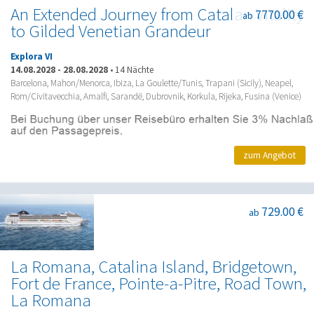
An Extended Journey from Catalan Vitality
7770.00 €
ab
to Gilded Venetian Grandeur
Explora VI
14.08.2028
-
28.08.2028
•
14 Nächte
Barcelona, Mahon/Menorca, Ibiza, La Goulette/Tunis, Trapani (Sicily), Neapel,
Rom/Civitavecchia, Amalfi, Sarandë, Dubrovnik, Korkula, Rijeka, Fusina (Venice)
zum Angebot
729.00 €
ab
La Romana, Catalina Island, Bridgetown,
Fort de France, Pointe-a-Pitre, Road Town,
La Romana