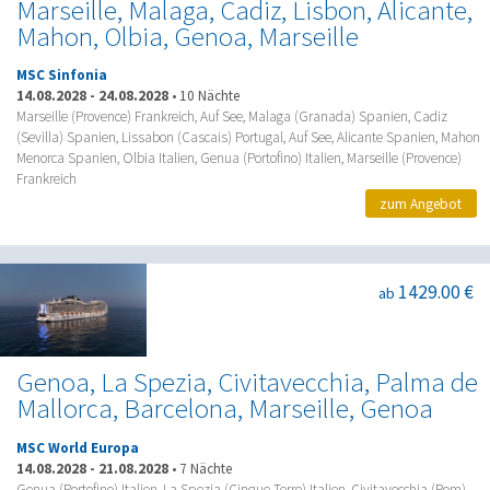
Marseille, Malaga, Cadiz, Lisbon, Alicante,
Mahon, Olbia, Genoa, Marseille
MSC Sinfonia
14.08.2028
-
24.08.2028
•
10 Nächte
Marseille (Provence) Frankreich, Auf See, Malaga (Granada) Spanien, Cadiz
(Sevilla) Spanien, Lissabon (Cascais) Portugal, Auf See, Alicante Spanien, Mahon
Menorca Spanien, Olbia Italien, Genua (Portofino) Italien, Marseille (Provence)
Frankreich
zum Angebot
1429.00 €
ab
Genoa, La Spezia, Civitavecchia, Palma de
Mallorca, Barcelona, Marseille, Genoa
MSC World Europa
14.08.2028
-
21.08.2028
•
7 Nächte
Genua (Portofino) Italien, La Spezia (Cinque Terre) Italien, Civitavecchia (Rom)