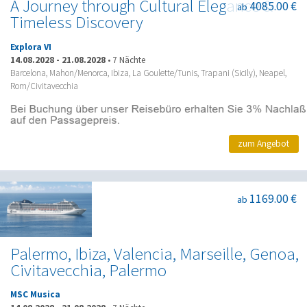
A Journey through Cultural Elegance &
4085.00 €
ab
Timeless Discovery
Explora VI
14.08.2028
-
21.08.2028
•
7 Nächte
Barcelona, Mahon/Menorca, Ibiza, La Goulette/Tunis, Trapani (Sicily), Neapel,
Rom/Civitavecchia
zum Angebot
1169.00 €
ab
Palermo, Ibiza, Valencia, Marseille, Genoa,
Civitavecchia, Palermo
MSC Musica