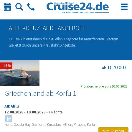
Kalender
Suche
Telefon
ALLE KREUZFAHRT ANGEBOTE
Cruise24 bietet ihnen die aktuellen Angebote für Kreuzfahrten. Blättern
Sie jetzt durch unsere Kreuzfahrt Angebote.
-13%
1070.00 €
ab
Frühbucherpreis bis 10.05.2028
Griechenland ab Korfu 1
AIDAblu
12.08.2028
-
19.08.2028
•
7 Nächte
Korfu, Souda Bay, Santorin, Kusadasi, Athen/Piraeus, Korfu
zum Angebot