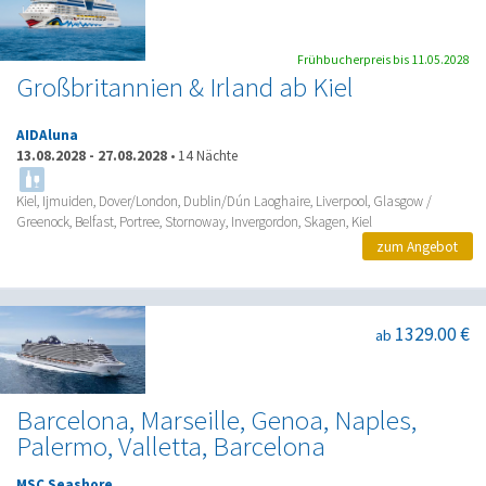
Frühbucherpreis bis 11.05.2028
Großbritannien & Irland ab Kiel
AIDAluna
13.08.2028
-
27.08.2028
•
14 Nächte
Kiel, Ijmuiden, Dover/London, Dublin/Dún Laoghaire, Liverpool, Glasgow /
Greenock, Belfast, Portree, Stornoway, Invergordon, Skagen, Kiel
zum Angebot
1329.00 €
ab
Barcelona, Marseille, Genoa, Naples,
Palermo, Valletta, Barcelona
MSC Seashore