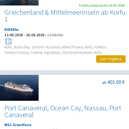
Frühbucherpreis bis 10.05.2028
Griechenland & Mittelmeerinseln ab Korfu
1
AIDAblu
12.08.2028
-
26.08.2028
•
14 Nächte
Korfu, Souda Bay, Santorin, Kusadasi, Athen/Piraeus, Korfu, Valletta,
Sizilien/Catania, Crotone, Argostolion, Olympia/Katakolon, Korfu
zum Angebot
401.00 €
ab
Port Canaveral, Ocean Cay, Nassau, Port
Canaveral
MSC Grandiosa