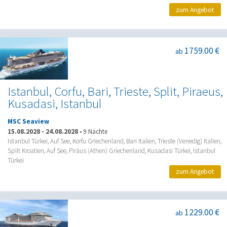
zum Angebot
1759.00 €
ab
Istanbul, Corfu, Bari, Trieste, Split, Piraeus,
Kusadasi, Istanbul
MSC Seaview
15.08.2028
-
24.08.2028
•
9 Nächte
Istanbul Türkei, Auf See, Korfu Griechenland, Bari Italien, Trieste (Venedig) Italien,
Split Kroatien, Auf See, Piräus (Athen) Griechenland, Kusadasi Türkei, Istanbul
Türkei
zum Angebot
1229.00 €
ab