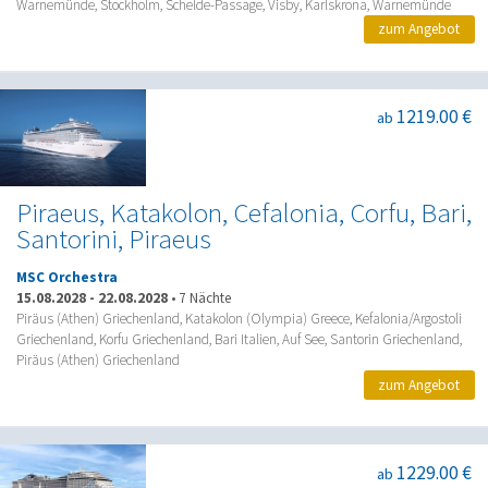
Warnemünde, Stockholm, Schelde-Passage, Visby, Karlskrona, Warnemünde
zum Angebot
1219.00 €
ab
Piraeus, Katakolon, Cefalonia, Corfu, Bari,
Santorini, Piraeus
MSC Orchestra
15.08.2028
-
22.08.2028
•
7 Nächte
Piräus (Athen) Griechenland, Katakolon (Olympia) Greece, Kefalonia/Argostoli
Griechenland, Korfu Griechenland, Bari Italien, Auf See, Santorin Griechenland,
Piräus (Athen) Griechenland
zum Angebot
1229.00 €
ab