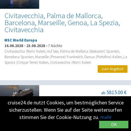
Civitavecchia, Palma de Mallorca,
Barcelona, Marseille, Genoa, La Spezia,
Civitavecchia
MSC World Europa
16.08.2028
-
23.08.2028
•
7 Nächte
Civitavecchia (Rom) Italien, Auf See, Palma de Mallorca (Balearen) Spanien,
Barcelona Spanien, Marseille (Provence) Frankreich, Genua (Portofino) Italien, La
Spezia (Cinque Terre) Italien, Civitavecchia (Rom) Italien
zum Angebot
5815.00 €
ab
cruise24.de nutzt Cookies, um bestmöglichen Service
sicherzustellen. Wenn Sie auf der Seite weitersurfen
A Journey of Wild Celtic Legends &
stimmen Sie der Cookie-Nutzung zu.
mehr
Untamed Northern Shores
OK