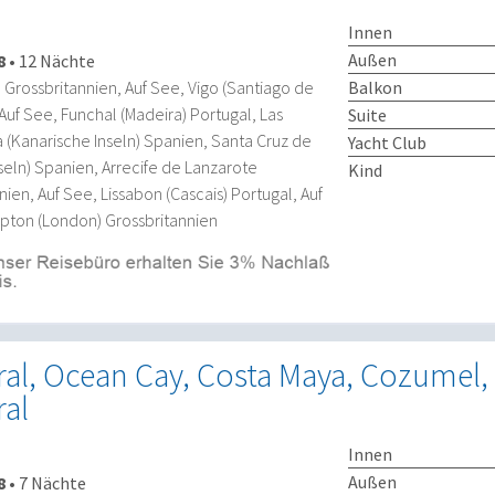
Innen
Außen
8
•
12 Nächte
Balkon
rossbritannien, Auf See, Vigo (Santiago de
uf See, Funchal (Madeira) Portugal, Las
Suite
 (Kanarische Inseln) Spanien, Santa Cruz de
Yacht Club
seln) Spanien, Arrecife de Lanzarote
Kind
nien, Auf See, Lissabon (Cascais) Portugal, Auf
pton (London) Grossbritannien
ral, Ocean Cay, Costa Maya, Cozumel,
ral
Innen
Außen
8
•
7 Nächte