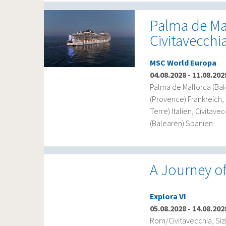
Palma de Mal
Civitavecchi
MSC World Europa
04.08.2028
-
11.08.202
Palma de Mallorca (Bal
(Provence) Frankreich, 
Terre) Italien, Civitave
(Balearen) Spanien
A Journey of
Explora VI
05.08.2028
-
14.08.202
Rom/Civitavecchia, Sizi