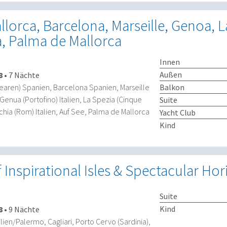
lorca, Barcelona, Marseille, Genoa, L
a, Palma de Mallorca
Innen
Außen
8
•
7 Nächte
Balkon
earen) Spanien, Barcelona Spanien, Marseille
Genua (Portofino) Italien, La Spezia (Cinque
Suite
cchia (Rom) Italien, Auf See, Palma de Mallorca
Yacht Club
Kind
 Inspirational Isles & Spectacular Ho
Suite
Kind
8
•
9 Nächte
lien/Palermo, Cagliari, Porto Cervo (Sardinia),