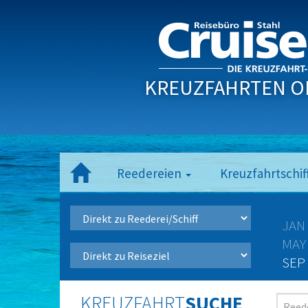
KREUZFAHRTEN O
Reedereien
Kreuzfahrtschif
JAN
MAY
SEP
KREUZFAHRT
SUCHE
Reede