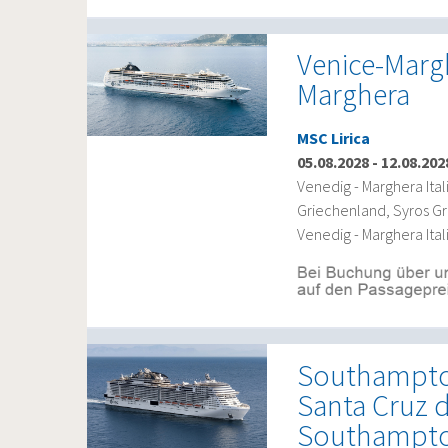
Venice-Margh
Marghera
MSC Lirica
05.08.2028
-
12.08.202
Venedig - Marghera Ita
Griechenland, Syros Gre
Venedig - Marghera Ital
Southampton
Santa Cruz d
Southampt