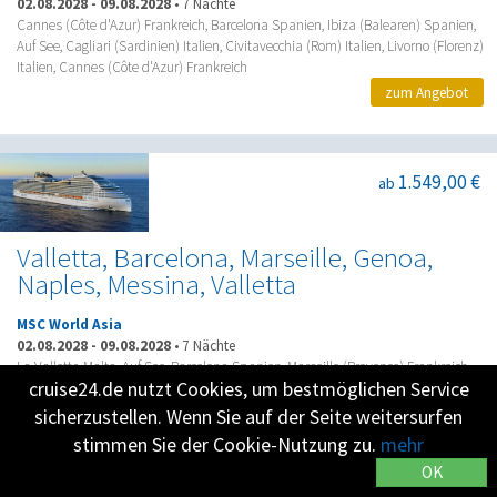
02.08.2028
-
09.08.2028
•
7 Nächte
Cannes (Côte d'Azur) Frankreich, Barcelona Spanien, Ibiza (Balearen) Spanien,
Auf See, Cagliari (Sardinien) Italien, Civitavecchia (Rom) Italien, Livorno (Florenz)
Italien, Cannes (Côte d'Azur) Frankreich
zum Angebot
1.549,00 €
ab
Valletta, Barcelona, Marseille, Genoa,
Naples, Messina, Valletta
MSC World Asia
02.08.2028
-
09.08.2028
•
7 Nächte
La Valletta Malta, Auf See, Barcelona Spanien, Marseille (Provence) Frankreich,
cruise24.de nutzt Cookies, um bestmöglichen Service
Genua (Portofino) Italien, Neapel (Pompei) Italien, Messina (Taormina) Italien, La
Valletta Malta
sicherzustellen. Wenn Sie auf der Seite weitersurfen
zum Angebot
stimmen Sie der Cookie-Nutzung zu.
mehr
OK