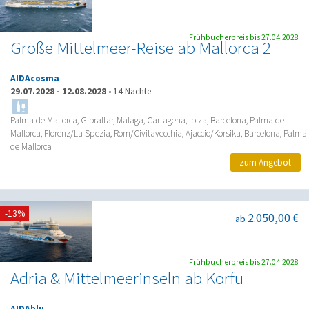
Frühbucherpreis bis 27.04.2028
Große Mittelmeer-Reise ab Mallorca 2
AIDAcosma
29.07.2028
-
12.08.2028
•
14 Nächte
Palma de Mallorca, Gibraltar, Malaga, Cartagena, Ibiza, Barcelona, Palma de
Mallorca, Florenz/La Spezia, Rom/Civitavecchia, Ajaccio/Korsika, Barcelona, Palma
de Mallorca
zum Angebot
-13%
2.050,00 €
ab
Frühbucherpreis bis 27.04.2028
Adria & Mittelmeerinseln ab Korfu