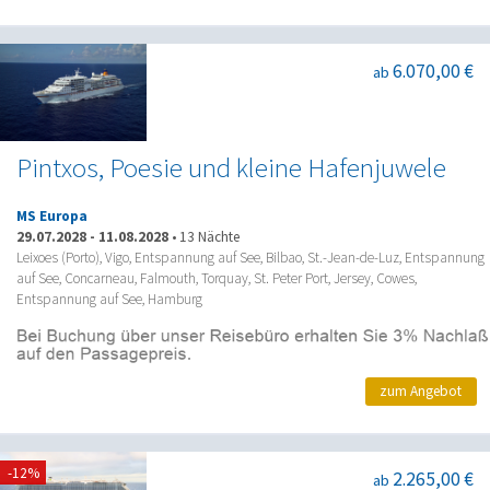
6.070,00 €
ab
Pintxos, Poesie und kleine Hafenjuwele
MS Europa
29.07.2028
-
11.08.2028
•
13 Nächte
Leixoes (Porto), Vigo, Entspannung auf See, Bilbao, St.-Jean-de-Luz, Entspannung
auf See, Concarneau, Falmouth, Torquay, St. Peter Port, Jersey, Cowes,
Entspannung auf See, Hamburg
zum Angebot
-12%
2.265,00 €
ab