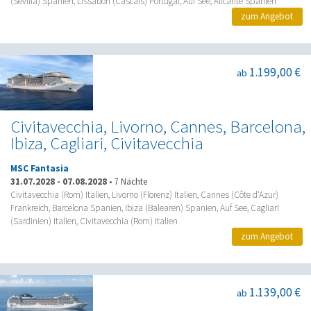
(Sevilla) Spanien, Lissabon (Cascais) Portugal, Auf See, Alicante Spanien
zum Angebot
1.199,00 €
ab
Civitavecchia, Livorno, Cannes, Barcelona,
Ibiza, Cagliari, Civitavecchia
MSC Fantasia
31.07.2028
-
07.08.2028
•
7 Nächte
Civitavecchia (Rom) Italien, Livorno (Florenz) Italien, Cannes (Côte d'Azur)
Frankreich, Barcelona Spanien, Ibiza (Balearen) Spanien, Auf See, Cagliari
(Sardinien) Italien, Civitavecchia (Rom) Italien
zum Angebot
1.139,00 €
ab