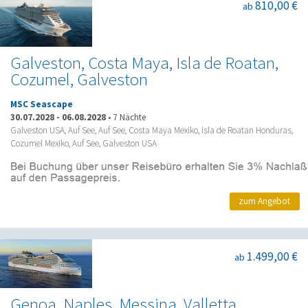
810,00 €
ab
Galveston, Costa Maya, Isla de Roatan,
Cozumel, Galveston
MSC Seascape
30.07.2028
-
06.08.2028
•
7 Nächte
Galveston USA, Auf See, Auf See, Costa Maya Mexiko, Isla de Roatan Honduras,
Cozumel Mexiko, Auf See, Galveston USA
zum Angebot
1.499,00 €
ab
Genoa, Naples, Messina, Valletta,