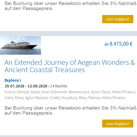
zum Angebot
8.475,00 €
ab
An Extended Journey of Aegean Wonders &
Ancient Coastal Treasures
Explora I
29.07.2028
-
12.08.2028
•
14 Nächte
Fusina (Venice), Koper, Hvar, Dubrovnik, Monemvasia, Syros (Syra), Athen/Piraeus,
Volos, Paros, Agios Nikolaos (Crete), Kusadasi, Milos, Patmos, Athen/Piraeus
zum Angebot