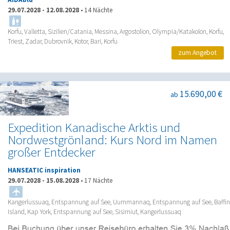
AIDAblu
29.07.2028
-
12.08.2028
•
14 Nächte
Korfu, Valletta, Sizilien/Catania, Messina, Argostolion, Olympia/Katakolon, Korfu,
Triest, Zadar, Dubrovnik, Kotor, Bari, Korfu
zum Angebot
15.690,00 €
ab
Expedition Kanadische Arktis und
Nordwestgrönland: Kurs Nord im Namen
großer Entdecker
HANSEATIC inspiration
29.07.2028
-
15.08.2028
•
17 Nächte
Kangerlussuaq, Entspannung auf See, Uummannaq, Entspannung auf See, Baffin
Island, Kap York, Entspannung auf See, Sisimiut, Kangerlussuaq