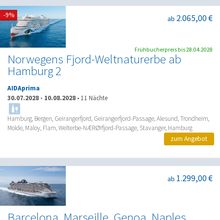
-9%
2.065,00 €
ab
Frühbucherpreis bis 28.04.2028
Norwegens Fjord-Weltnaturerbe ab
Hamburg 2
AIDAprima
30.07.2028
-
10.08.2028
•
11 Nächte
Hamburg, Bergen, Geirangerfjord, Geirangerfjord-Passage, Alesund, Trondheim,
Molde, Maloy, Flam, Welterbe-NÆRØYfjord-Passage, Stavanger, Hamburg
zum Angebot
1.299,00 €
ab
Barcelona, Marseille, Genoa, Naples,