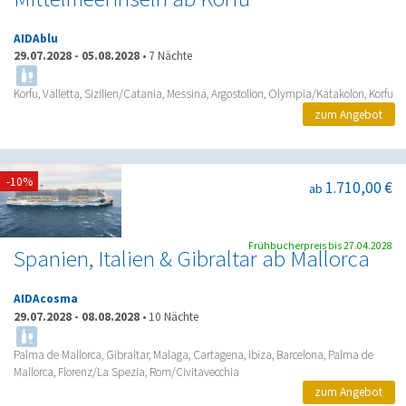
AIDAblu
29.07.2028
-
05.08.2028
•
7 Nächte
Korfu, Valletta, Sizilien/Catania, Messina, Argostolion, Olympia/Katakolon, Korfu
zum Angebot
-10%
1.710,00 €
ab
Frühbucherpreis bis 27.04.2028
Spanien, Italien & Gibraltar ab Mallorca
AIDAcosma
29.07.2028
-
08.08.2028
•
10 Nächte
Palma de Mallorca, Gibraltar, Malaga, Cartagena, Ibiza, Barcelona, Palma de
Mallorca, Florenz/La Spezia, Rom/Civitavecchia
zum Angebot