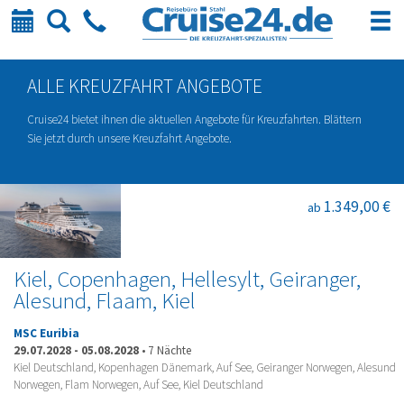
Kalender
Suche
Telefon
ALLE KREUZFAHRT ANGEBOTE
Cruise24 bietet ihnen die aktuellen Angebote für Kreuzfahrten. Blättern
Sie jetzt durch unsere Kreuzfahrt Angebote.
1.349,00 €
ab
Kiel, Copenhagen, Hellesylt, Geiranger,
Alesund, Flaam, Kiel
MSC Euribia
29.07.2028
-
05.08.2028
•
7 Nächte
Kiel Deutschland, Kopenhagen Dänemark, Auf See, Geiranger Norwegen, Alesund
Norwegen, Flam Norwegen, Auf See, Kiel Deutschland