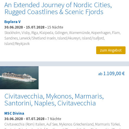
An Extended Journey of Nordic Cities,
Rugged Coastlines & Scenic Fjords
Explora V
30.06.2028
-
15.07.2028
•
15 Nächte
Stockholm, Visby, Riga, Klaipeda, Gdingen, Warnemünde, Kopenhagen, Flam,
Sandnes, Lerwick/Shetland Inseln, Island/Akureyri, Island/Isafjord,
Island/Reykjavik
zum Angebot
1.109,00 €
ab
Civitavecchia, Mykonos, Marmaris,
Santorini, Naples, Civitavecchia
MSC Divina
30.06.2028
-
07.07.2028
•
7 Nächte
Civitavecchia (Rom) Italien, Auf See, Mykonos Griechenland, Marmaris Türkei,