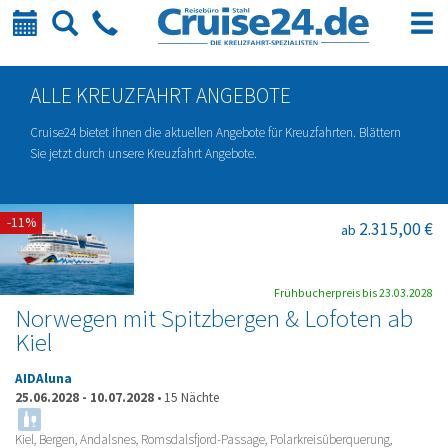
Kalender
Suche
Telefon
ALLE KREUZFAHRT ANGEBOTE
Cruise24 bietet ihnen die aktuellen Angebote für Kreuzfahrten. Blättern
Sie jetzt durch unsere Kreuzfahrt Angebote.
-11%
2.315,00 €
ab
Frühbucherpreis bis 23.03.2028
Norwegen mit Spitzbergen & Lofoten ab
Kiel
AIDAluna
25.06.2028
-
10.07.2028
•
15 Nächte
Kiel, Bergen, Andalsnes, Romsdalsfjord-Passage, Polarkreisüberquerung,