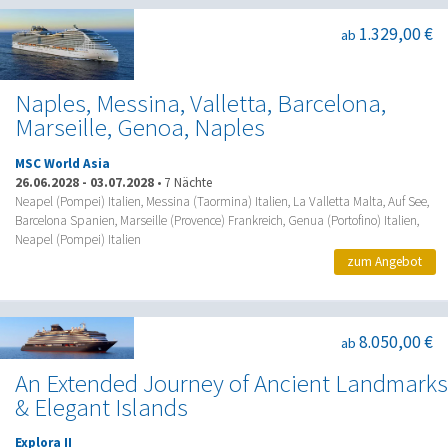
1.329,00 €
ab
Naples, Messina, Valletta, Barcelona,
Marseille, Genoa, Naples
MSC World Asia
26.06.2028
-
03.07.2028
•
7 Nächte
Neapel (Pompei) Italien, Messina (Taormina) Italien, La Valletta Malta, Auf See,
Barcelona Spanien, Marseille (Provence) Frankreich, Genua (Portofino) Italien,
Neapel (Pompei) Italien
zum Angebot
8.050,00 €
ab
An Extended Journey of Ancient Landmarks
& Elegant Islands
Explora II