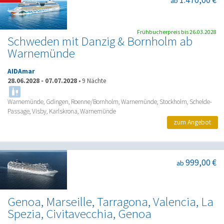
1.470,00 €
ab
Frühbucherpreis bis 26.03.2028
Schweden mit Danzig & Bornholm ab
Warnemünde
AIDAmar
28.06.2028
-
07.07.2028
•
9 Nächte
Warnemünde, Gdingen, Roenne/Bornholm, Warnemünde, Stockholm, Schelde-
Passage, Visby, Karlskrona, Warnemünde
zum Angebot
999,00 €
ab
Genoa, Marseille, Tarragona, Valencia, La
Spezia, Civitavecchia, Genoa