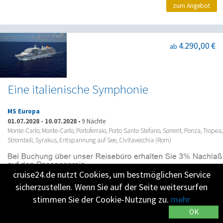
zum Angebot
4.290,00 €
ab
Eine italienische Symphonie
MS Europa
01.07.2028
-
10.07.2028
•
9 Nächte
Monte-Carlo, Monte-Carlo, Portoferraio, Porto Santo Stefano, Sorrent, Ponza, Tropea,
Stromboli, Syrakus, Entspannung auf See, Civitavecchia (Rom)
cruise24.de nutzt Cookies, um bestmöglichen Service
zum Angebot
sicherzustellen. Wenn Sie auf der Seite weitersurfen
stimmen Sie der Cookie-Nutzung zu.
mehr
OK
909,00 €
ab