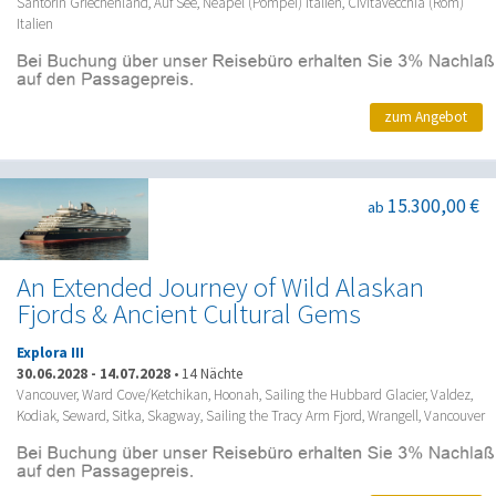
Santorin Griechenland, Auf See, Neapel (Pompei) Italien, Civitavecchia (Rom)
Italien
zum Angebot
15.300,00 €
ab
An Extended Journey of Wild Alaskan
Fjords & Ancient Cultural Gems
Explora III
30.06.2028
-
14.07.2028
•
14 Nächte
Vancouver, Ward Cove/Ketchikan, Hoonah, Sailing the Hubbard Glacier, Valdez,
Kodiak, Seward, Sitka, Skagway, Sailing the Tracy Arm Fjord, Wrangell, Vancouver