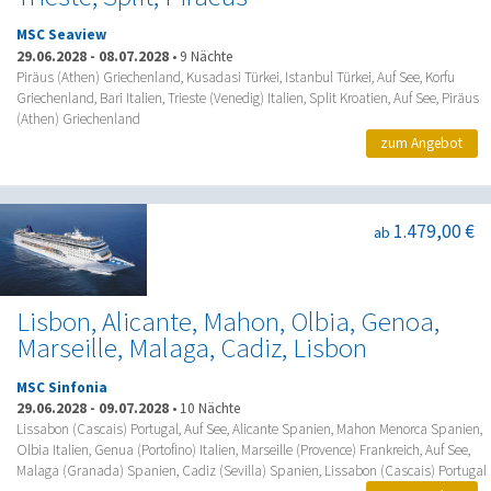
MSC Seaview
29.06.2028
-
08.07.2028
•
9 Nächte
Piräus (Athen) Griechenland, Kusadasi Türkei, Istanbul Türkei, Auf See, Korfu
Griechenland, Bari Italien, Trieste (Venedig) Italien, Split Kroatien, Auf See, Piräus
(Athen) Griechenland
zum Angebot
1.479,00 €
ab
Lisbon, Alicante, Mahon, Olbia, Genoa,
Marseille, Malaga, Cadiz, Lisbon
MSC Sinfonia
29.06.2028
-
09.07.2028
•
10 Nächte
Lissabon (Cascais) Portugal, Auf See, Alicante Spanien, Mahon Menorca Spanien,
Olbia Italien, Genua (Portofino) Italien, Marseille (Provence) Frankreich, Auf See,
Malaga (Granada) Spanien, Cadiz (Sevilla) Spanien, Lissabon (Cascais) Portugal