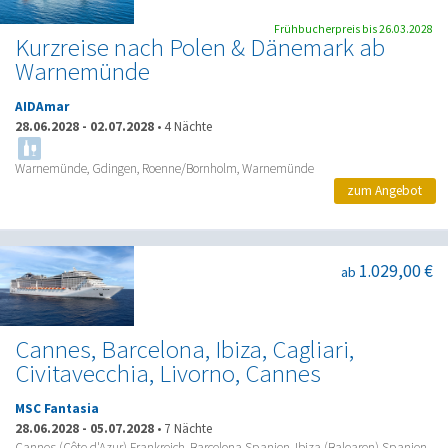
Frühbucherpreis bis 26.03.2028
Kurzreise nach Polen & Dänemark ab
Warnemünde
AIDAmar
28.06.2028
-
02.07.2028
•
4 Nächte
Warnemünde, Gdingen, Roenne/Bornholm, Warnemünde
zum Angebot
1.029,00 €
ab
Cannes, Barcelona, Ibiza, Cagliari,
Civitavecchia, Livorno, Cannes
MSC Fantasia
28.06.2028
-
05.07.2028
•
7 Nächte
Cannes (Côte d'Azur) Frankreich, Barcelona Spanien, Ibiza (Balearen) Spanien,