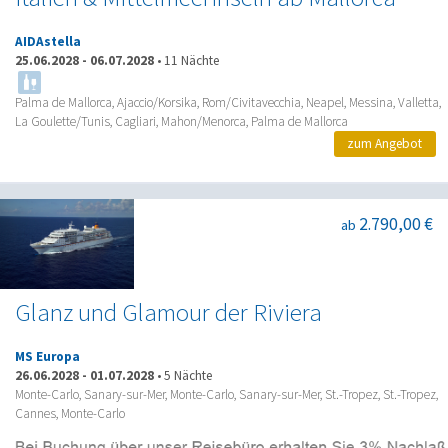
AIDAstella
25.06.2028
-
06.07.2028
•
11 Nächte
Palma de Mallorca, Ajaccio/Korsika, Rom/Civitavecchia, Neapel, Messina, Valletta,
La Goulette/Tunis, Cagliari, Mahon/Menorca, Palma de Mallorca
zum Angebot
2.790,00 €
ab
Glanz und Glamour der Riviera
MS Europa
26.06.2028
-
01.07.2028
•
5 Nächte
Monte-Carlo, Sanary-sur-Mer, Monte-Carlo, Sanary-sur-Mer, St.-Tropez, St.-Tropez,
Cannes, Monte-Carlo