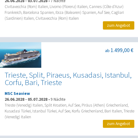
26.06.2028
-
03.07.2028
•
7 Nächte
Civitavecchia (Rom) Italien, Livorno (Florenz) Italien, Cannes (Côte d'Azur)
Frankreich, Barcelona Spanien, Ibiza (Balearen) Spanien, Auf See, Cagliari
(Sardinien) Italien, Civitavecchia (Rom) Italien
zum Angebot
1.499,00 €
ab
Trieste, Split, Piraeus, Kusadasi, Istanbul,
Corfu, Bari, Trieste
MSC Seaview
26.06.2028
-
05.07.2028
•
9 Nächte
Trieste (Venedig) Italien, Split Kroatien, Auf See, Piräus (Athen) Griechenland,
Kusadasi Türkei, Istanbul Türkei, Auf See, Korfu Griechenland, Bari Italien, Trieste
(Venedig) Italien
zum Angebot