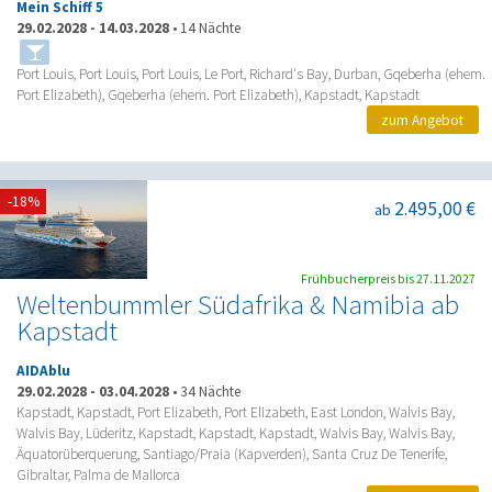
Mein Schiff 5
29.02.2028
-
14.03.2028
•
14 Nächte
Port Louis, Port Louis, Port Louis, Le Port, Richard's Bay, Durban, Gqeberha (ehem.
Port Elizabeth), Gqeberha (ehem. Port Elizabeth), Kapstadt, Kapstadt
zum Angebot
-18%
2.495,00 €
ab
Frühbucherpreis bis 27.11.2027
Weltenbummler Südafrika & Namibia ab
Kapstadt
AIDAblu
29.02.2028
-
03.04.2028
•
34 Nächte
Kapstadt, Kapstadt, Port Elizabeth, Port Elizabeth, East London, Walvis Bay,
Walvis Bay, Lüderitz, Kapstadt, Kapstadt, Kapstadt, Walvis Bay, Walvis Bay,
Äquatorüberquerung, Santiago/Praia (Kapverden), Santa Cruz De Tenerife,
Gibraltar, Palma de Mallorca