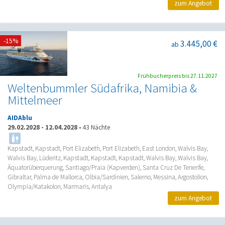
zum Angebot
-15%
3.445,00 €
ab
Frühbucherpreis bis 27.11.2027
Weltenbummler Südafrika, Namibia &
Mittelmeer
AIDAblu
29.02.2028
-
12.04.2028
•
43 Nächte
Kapstadt, Kapstadt, Port Elizabeth, Port Elizabeth, East London, Walvis Bay,
Walvis Bay, Lüderitz, Kapstadt, Kapstadt, Kapstadt, Walvis Bay, Walvis Bay,
Äquatorüberquerung, Santiago/Praia (Kapverden), Santa Cruz De Tenerife,
Gibraltar, Palma de Mallorca, Olbia/Sardinien, Salerno, Messina, Argostolion,
Olympia/Katakolon, Marmaris, Antalya
zum Angebot