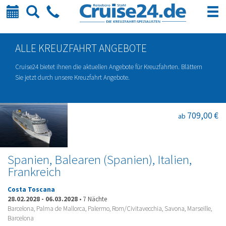
Kalender
Suche
Telefon
ALLE KREUZFAHRT ANGEBOTE
Cruise24 bietet ihnen die aktuellen Angebote für Kreuzfahrten. Blättern
Sie jetzt durch unsere Kreuzfahrt Angebote.
709,00 €
ab
Spanien, Balearen (Spanien), Italien,
Frankreich
Costa Toscana
28.02.2028
-
06.03.2028
•
7 Nächte
Barcelona, Palma de Mallorca, Palermo, Rom/Civitavecchia, Savona, Marseille,
Barcelona