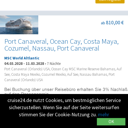
810,00 €
ab
Port Canaveral, Ocean Cay, Costa Maya,
Cozumel, Nassau, Port Canaveral
MSC World Altlantic
04.03.2028
-
11.03.2028
•
7 Nächte
Port Canaveral (Orlando) USA, Ocean Cay MSC Marine Reserve Bahamas, Auf
See, Costa Maya Mexiko, Cozumel Mexiko, Auf See, Nassau Bahamas, Port
Canaveral (Orlando) USA
cruise24.de nutzt Cookies, um bestmöglichen Service
zum Angebot
sicherzustellen. Wenn Sie auf der Seite weitersurfen
stimmen Sie der Cookie-Nutzung zu.
mehr
OK
800,00 €
ab