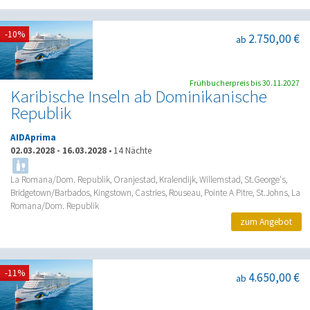
-10%
2.750,00 €
ab
Frühbucherpreis bis 30.11.2027
Karibische Inseln ab Dominikanische
Republik
AIDAprima
02.03.2028
-
16.03.2028
•
14 Nächte
La Romana/Dom. Republik, Oranjestad, Kralendijk, Willemstad, St.George's,
Bridgetown/Barbados, Kingstown, Castries, Rouseau, Pointe A Pitre, St.Johns, La
Romana/Dom. Republik
zum Angebot
-11%
4.650,00 €
ab