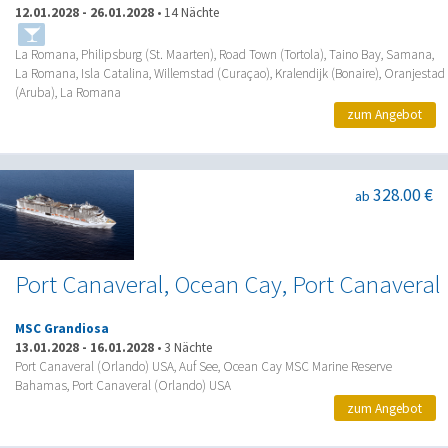
12.01.2028
-
26.01.2028
•
14 Nächte
La Romana, Philipsburg (St. Maarten), Road Town (Tortola), Taino Bay, Samana,
La Romana, Isla Catalina, Willemstad (Curaçao), Kralendijk (Bonaire), Oranjestad
(Aruba), La Romana
zum Angebot
328.00 €
ab
Port Canaveral, Ocean Cay, Port Canaveral
MSC Grandiosa
13.01.2028
-
16.01.2028
•
3 Nächte
Port Canaveral (Orlando) USA, Auf See, Ocean Cay MSC Marine Reserve
Bahamas, Port Canaveral (Orlando) USA
zum Angebot