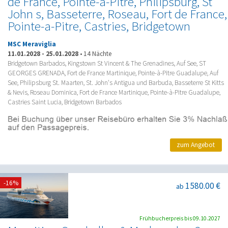
de France, Pointe-a-Pitre, Philipsburg, St
John s, Basseterre, Roseau, Fort de France,
Pointe-a-Pitre, Castries, Bridgetown
MSC Meraviglia
11.01.2028
-
25.01.2028
•
14 Nächte
Bridgetown Barbados, Kingstown St Vincent & The Grenadines, Auf See, ST
GEORGES GRENADA, Fort de France Martinique, Pointe-à-Pitre Guadalupe, Auf
See, Philipsburg St. Maarten, St. John's Antigua und Barbuda, Basseterre St Kitts
& Nevis, Roseau Dominica, Fort de France Martinique, Pointe-à-Pitre Guadalupe,
Castries Saint Lucia, Bridgetown Barbados
zum Angebot
-16%
1580.00 €
ab
Frühbucherpreis bis 09.10.2027