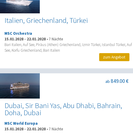
Italien, Griechenland, Türkei
MSC Orchestra
15.01.2028
-
22.01.2028
•
7 Nächte
Bari Italien, Auf See, Piräus (Athen) Griechenland, Izmir Türkei, Istanbul Türkei, Auf
See, Korfu Griechenland, Bari Italien
zum Angebot
849.00 €
ab
Dubai, Sir Bani Yas, Abu Dhabi, Bahrain,
Doha, Dubai
MSC World Europa
15.01.2028
-
22.01.2028
•
7 Nächte