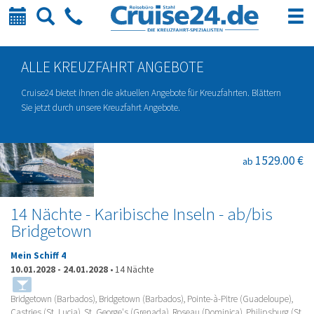
Kalender
Suche
Telefon
ALLE KREUZFAHRT ANGEBOTE
Cruise24 bietet ihnen die aktuellen Angebote für Kreuzfahrten. Blättern
Sie jetzt durch unsere Kreuzfahrt Angebote.
1529.00 €
ab
14 Nächte - Karibische Inseln - ab/bis
Bridgetown
Mein Schiff 4
10.01.2028
-
24.01.2028
•
14 Nächte
Bridgetown (Barbados), Bridgetown (Barbados), Pointe-à-Pitre (Guadeloupe),
Castries (St. Lucia), St. George's (Grenada), Roseau (Dominica), Philipsburg (St.