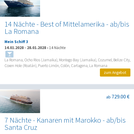
14 Nächte - Best of Mittelamerika - ab/bis
La Romana
Mein Schiff 3
14.01.2028
-
28.01.2028
•
14 Nächte
La Romana, Ocho Rios (Jamaika), Montego Bay (Jamaika), Cozumel, Belize City,
Coxen Hole (Roatán), Puerto Limón, Colón, Cartagena, La Romana
zum Angebot
729.00 €
ab
7 Nächte - Kanaren mit Marokko - ab/bis
Santa Cruz