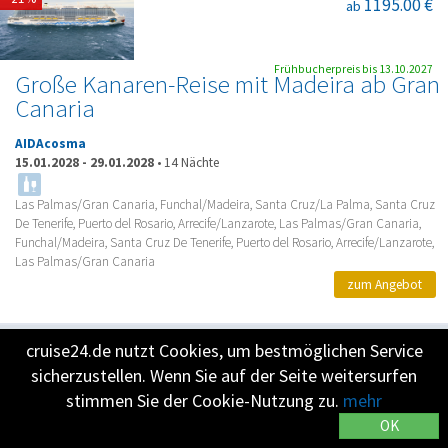
1195.00 €
ab
Frühbucherpreis bis 13.10.2027
Große Kanaren-Reise mit Madeira ab Gran
Canaria
AIDAcosma
15.01.2028
-
29.01.2028
•
14 Nächte
Las Palmas/Gran Canaria, Funchal/Madeira, Santa Cruz/La Palma, Santa Cruz
De Tenerife, Puerto del Rosario, Arrecife/Lanzarote, Las Palmas/Gran Canaria,
Funchal/Madeira, Santa Cruz De Tenerife, Puerto del Rosario, Arrecife/Lanzarote,
Las Palmas/Gran Canaria
zum Angebot
cruise24.de nutzt Cookies, um bestmöglichen Service
-11%
2515.00 €
ab
sicherzustellen. Wenn Sie auf der Seite weitersurfen
stimmen Sie der Cookie-Nutzung zu.
mehr
OK
Frühbucherpreis bis 13.10.2027