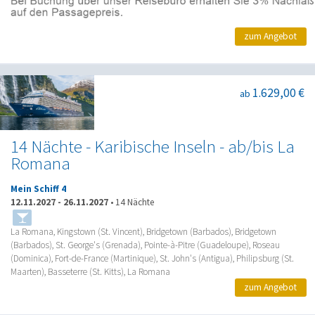
zum Angebot
1.629,00 €
ab
14 Nächte - Karibische Inseln - ab/bis La
Romana
Mein Schiff 4
12.11.2027
-
26.11.2027
•
14 Nächte
La Romana, Kingstown (St. Vincent), Bridgetown (Barbados), Bridgetown
(Barbados), St. George's (Grenada), Pointe-à-Pitre (Guadeloupe), Roseau
(Dominica), Fort-de-France (Martinique), St. John's (Antigua), Philipsburg (St.
Maarten), Basseterre (St. Kitts), La Romana
zum Angebot