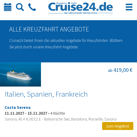
Kalender
Suche
Telefon
ALLE KREUZFAHRT ANGEBOTE
Cruise24 bietet ihnen die aktuellen Angebote für Kreuzfahrten. Blättern
Sie jetzt durch unsere Kreuzfahrt Angebote.
419,00 €
ab
Italien, Spanien, Frankreich
Costa Serena
11.11.2027
-
15.11.2027
•
4 Nächte
Savona, 40.4 N, 003.2 E - Balearische See, Barcelona, Marseille, Savona
zum Angebot