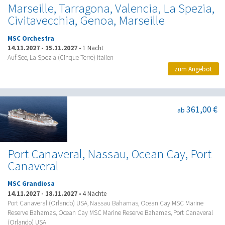
Marseille, Tarragona, Valencia, La Spezia,
Civitavecchia, Genoa, Marseille
MSC Orchestra
14.11.2027
-
15.11.2027
•
1 Nacht
Auf See, La Spezia (Cinque Terre) Italien
zum Angebot
361,00 €
ab
Port Canaveral, Nassau, Ocean Cay, Port
Canaveral
MSC Grandiosa
14.11.2027
-
18.11.2027
•
4 Nächte
Port Canaveral (Orlando) USA, Nassau Bahamas, Ocean Cay MSC Marine
Reserve Bahamas, Ocean Cay MSC Marine Reserve Bahamas, Port Canaveral
(Orlando) USA