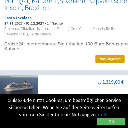
Portugal, Kanaren (Spanien), Kapverdische
Inseln, Brasilien
Costa Favolosa
14.11.2027
-
01.12.2027
•
17 Nächte
Barcelona, Gibraltar, Lissabon, Las Palmas/ Gran Canaria, Mindelo, Recife,
Salvador, Ilhéus, Rio de Janeiro
zum Angebot
1.319,00 €
ab
cruise24.de nutzt Cookies, um bestmöglichen Service
Spanien, Gibraltar (Großbritannien),
sicherzustellen. Wenn Sie auf der Seite weitersurfen
Portugal, Kanaren (Spanien), Kapverdische
stimmen Sie der Cookie-Nutzung zu.
mehr
Inseln, Brasilien, Argentinien
OK