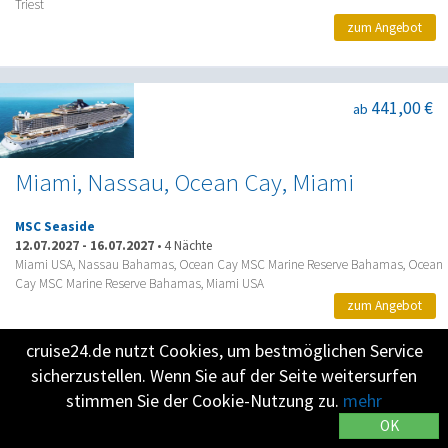
Triest
zum Angebot
441,00 €
ab
Miami, Nassau, Ocean Cay, Miami
MSC Seaside
12.07.2027
-
16.07.2027
•
4 Nächte
Miami USA, Nassau Bahamas, Ocean Cay MSC Marine Reserve Bahamas, Ocean
Cay MSC Marine Reserve Bahamas, Miami USA
zum Angebot
cruise24.de nutzt Cookies, um bestmöglichen Service
sicherzustellen. Wenn Sie auf der Seite weitersurfen
914,00 €
ab
stimmen Sie der Cookie-Nutzung zu.
mehr
OK