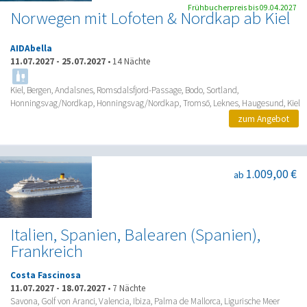
Frühbucherpreis bis 09.04.2027
Norwegen mit Lofoten & Nordkap ab Kiel
AIDAbella
11.07.2027
-
25.07.2027
•
14 Nächte
Kiel, Bergen, Andalsnes, Romsdalsfjord-Passage, Bodo, Sortland,
Honningsvag/Nordkap, Honningsvag/Nordkap, Tromsö, Leknes, Haugesund, Kiel
zum Angebot
1.009,00 €
ab
Italien, Spanien, Balearen (Spanien),
Frankreich
Costa Fascinosa
11.07.2027
-
18.07.2027
•
7 Nächte
Savona, Golf von Aranci, Valencia, Ibiza, Palma de Mallorca, Ligurische Meer