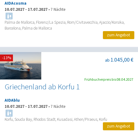
AIDAcosma
10.07.2027
-
17.07.2027
•
7 Nächte
Palma de Mallorca, Florenz/La Spezia, Rom/Civitavecchia, Ajaccio/Korsika,
Barcelona, Palma de Mallorca
zum Angebot
-13%
1.045,00 €
ab
Frühbucherpreis bis 08.04.2027
Griechenland ab Korfu 1
AIDAblu
10.07.2027
-
17.07.2027
•
7 Nächte
Korfu, Souda Bay, Rhodos Stadt, Kusadasi, Athen/Piraeus, Korfu
zum Angebot