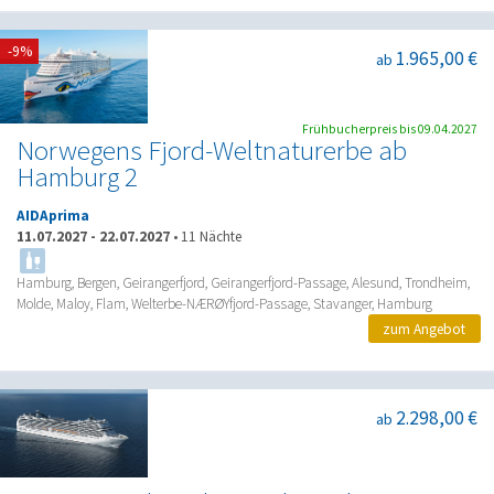
-9%
1.965,00 €
ab
Frühbucherpreis bis 09.04.2027
Norwegens Fjord-Weltnaturerbe ab
Hamburg 2
AIDAprima
11.07.2027
-
22.07.2027
•
11 Nächte
Hamburg, Bergen, Geirangerfjord, Geirangerfjord-Passage, Alesund, Trondheim,
Molde, Maloy, Flam, Welterbe-NÆRØYfjord-Passage, Stavanger, Hamburg
zum Angebot
2.298,00 €
ab