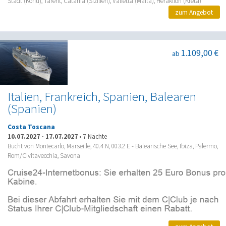
Stadt (Korfu), Tarent, Catania (Sizilien), Valletta (Malta), Heraklion (Kreta)
zum Angebot
1.109,00 €
ab
Italien, Frankreich, Spanien, Balearen
(Spanien)
Costa Toscana
10.07.2027
-
17.07.2027
•
7 Nächte
Bucht von Montecarlo, Marseille, 40.4 N, 003.2 E - Balearische See, Ibiza, Palermo,
Rom/Civitavecchia, Savona