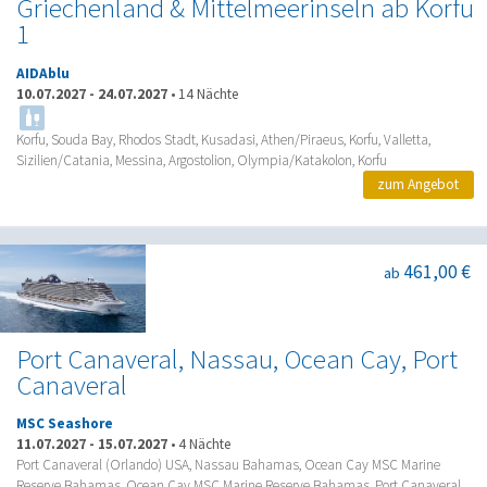
Griechenland & Mittelmeerinseln ab Korfu
1
AIDAblu
10.07.2027
-
24.07.2027
•
14 Nächte
Korfu, Souda Bay, Rhodos Stadt, Kusadasi, Athen/Piraeus, Korfu, Valletta,
Sizilien/Catania, Messina, Argostolion, Olympia/Katakolon, Korfu
zum Angebot
461,00 €
ab
Port Canaveral, Nassau, Ocean Cay, Port
Canaveral
MSC Seashore
11.07.2027
-
15.07.2027
•
4 Nächte
Port Canaveral (Orlando) USA, Nassau Bahamas, Ocean Cay MSC Marine
Reserve Bahamas, Ocean Cay MSC Marine Reserve Bahamas, Port Canaveral