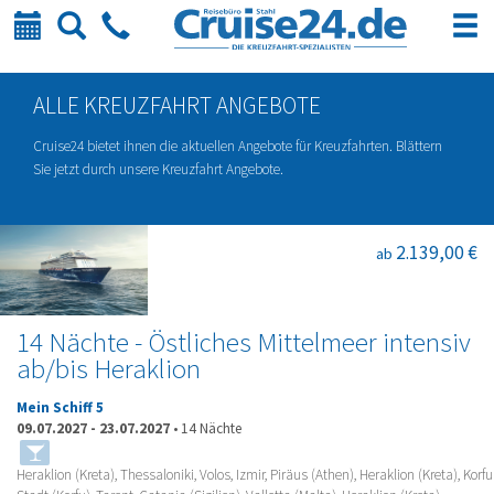
Kalender
Suche
Telefon
ALLE KREUZFAHRT ANGEBOTE
Cruise24 bietet ihnen die aktuellen Angebote für Kreuzfahrten. Blättern
Sie jetzt durch unsere Kreuzfahrt Angebote.
2.139,00 €
ab
14 Nächte - Östliches Mittelmeer intensiv
ab/bis Heraklion
Mein Schiff 5
09.07.2027
-
23.07.2027
•
14 Nächte
Heraklion (Kreta), Thessaloniki, Volos, Izmir, Piräus (Athen), Heraklion (Kreta), Korfu