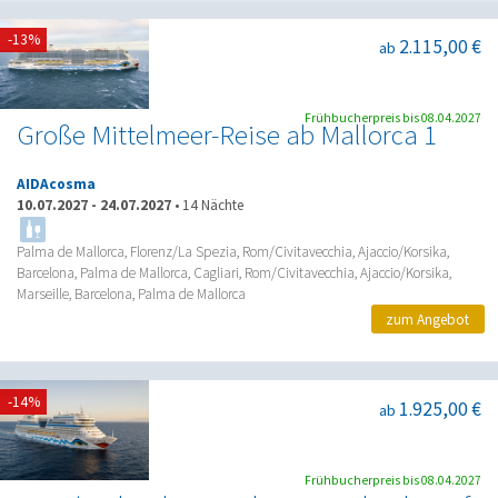
-13%
2.115,00 €
ab
Frühbucherpreis bis 08.04.2027
Große Mittelmeer-Reise ab Mallorca 1
AIDAcosma
10.07.2027
-
24.07.2027
•
14 Nächte
Palma de Mallorca, Florenz/La Spezia, Rom/Civitavecchia, Ajaccio/Korsika,
Barcelona, Palma de Mallorca, Cagliari, Rom/Civitavecchia, Ajaccio/Korsika,
Marseille, Barcelona, Palma de Mallorca
zum Angebot
-14%
1.925,00 €
ab
Frühbucherpreis bis 08.04.2027