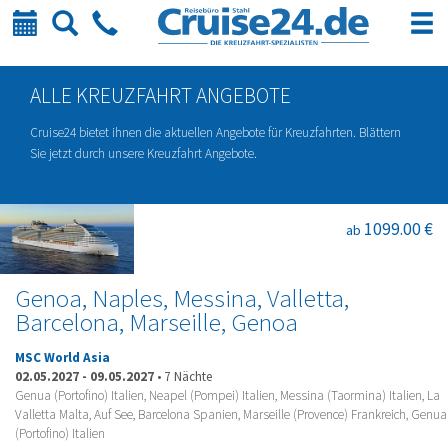
Kalender
Suche
Telefon
ALLE KREUZFAHRT ANGEBOTE
Cruise24 bietet ihnen die aktuellen Angebote für Kreuzfahrten. Blättern
Sie jetzt durch unsere Kreuzfahrt Angebote.
1099.00 €
ab
Genoa, Naples, Messina, Valletta,
Barcelona, Marseille, Genoa
MSC World Asia
02.05.2027
-
09.05.2027
•
7 Nächte
Genua (Portofino) Italien, Neapel (Pompei) Italien, Messina (Taormina) Italien, La
Valletta Malta, Auf See, Barcelona Spanien, Marseille (Provence) Frankreich, Genua
(Portofino) Italien