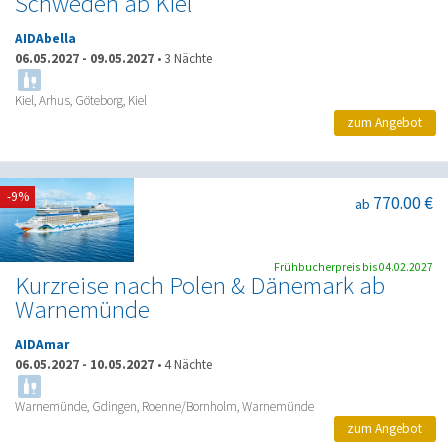
Schweden ab Kiel
AIDAbella
06.05.2027
-
09.05.2027
•
3 Nächte
Kiel, Arhus, Göteborg, Kiel
zum Angebot
-9%
770.00 €
ab
Frühbucherpreis bis 04.02.2027
Kurzreise nach Polen & Dänemark ab
Warnemünde
AIDAmar
06.05.2027
-
10.05.2027
•
4 Nächte
Warnemünde, Gdingen, Roenne/Bornholm, Warnemünde
zum Angebot