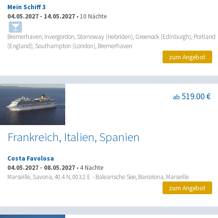
Mein Schiff 3
04.05.2027
-
14.05.2027
•
10 Nächte
Bremerhaven, Invergordon, Stornoway (Hebriden), Greenock (Edinburgh), Portland
(England), Southampton (London), Bremerhaven
zum Angebot
519.00 €
ab
Frankreich, Italien, Spanien
Costa Favolosa
04.05.2027
-
08.05.2027
•
4 Nächte
Marseille, Savona, 40.4 N, 003.2 E - Balearische See, Barcelona, Marseille
zum Angebot