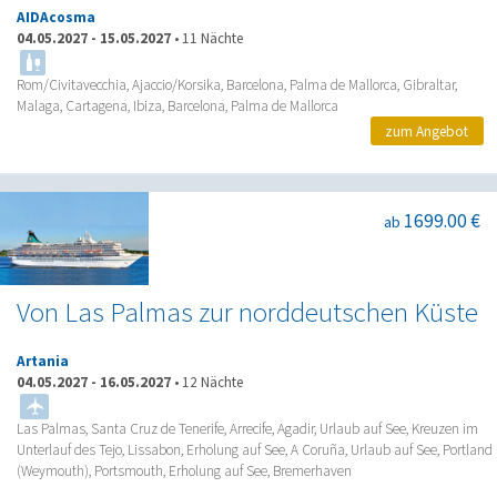
AIDAcosma
04.05.2027
-
15.05.2027
•
11 Nächte
Rom/Civitavecchia, Ajaccio/Korsika, Barcelona, Palma de Mallorca, Gibraltar,
Malaga, Cartagena, Ibiza, Barcelona, Palma de Mallorca
zum Angebot
1699.00 €
ab
Von Las Palmas zur norddeutschen Küste
Artania
04.05.2027
-
16.05.2027
•
12 Nächte
Las Palmas, Santa Cruz de Tenerife, Arrecife, Agadir, Urlaub auf See, Kreuzen im
Unterlauf des Tejo, Lissabon, Erholung auf See, A Coruña, Urlaub auf See, Portland
(Weymouth), Portsmouth, Erholung auf See, Bremerhaven