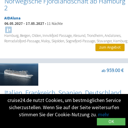
Norwegische Fjordlandschaft ab Hamburg
2
AIDAluna
06.05.2027
-
17.05.2027
•
11 Nächte
Hamburg, Bergen, Olden, Innvikfjord Passage, Alesund, Trondheim, Andalsnes,
Romsdalsfjord-Passage, Maloy, Skjolden, Sognefjord-Passage, Stavanger, Hamburg
zum Angebot
959.00 €
ab
Italien, Frankreich, Spanien, Deutschland
cruise24.de nutzt Cookies, um bestmöglichen Service
MSC Magnifica
sicherzustellen. Wenn Sie auf der Seite weitersurfen
06.05.2027
-
17.05.2027
•
11 Nächte
stimmen Sie der Cookie-Nutzung zu.
mehr
Genua (Portofino) Italien, Marseille (Provence) Frankreich, Tarragona Spanien, Auf
OK
See, Auf See, La Coruna (Santiago de Compostela) Spanien, Bilbao Spanien, La
Rochelle Frankreich, Brest Frankreich, Auf See, Auf See, Warnemünde (Berlin)