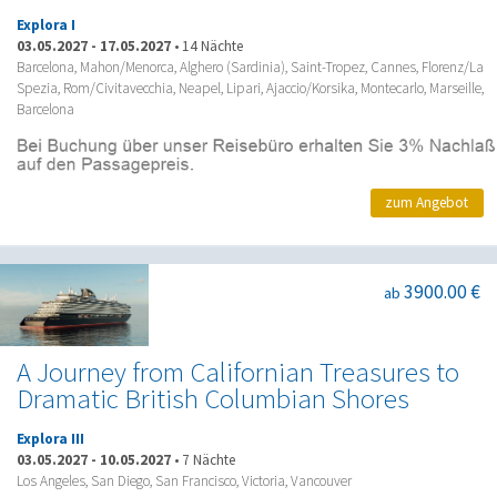
Explora I
03.05.2027
-
17.05.2027
•
14 Nächte
Barcelona, Mahon/Menorca, Alghero (Sardinia), Saint-Tropez, Cannes, Florenz/La
Spezia, Rom/Civitavecchia, Neapel, Lipari, Ajaccio/Korsika, Montecarlo, Marseille,
Barcelona
zum Angebot
3900.00 €
ab
A Journey from Californian Treasures to
Dramatic British Columbian Shores
Explora III
03.05.2027
-
10.05.2027
•
7 Nächte
Los Angeles, San Diego, San Francisco, Victoria, Vancouver