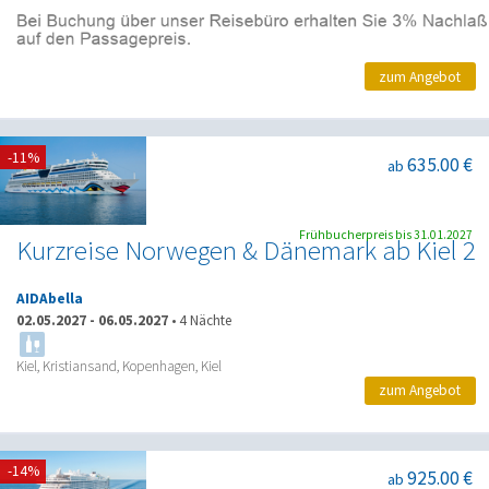
zum Angebot
-11%
635.00 €
ab
Frühbucherpreis bis 31.01.2027
Kurzreise Norwegen & Dänemark ab Kiel 2
AIDAbella
02.05.2027
-
06.05.2027
•
4 Nächte
Kiel, Kristiansand, Kopenhagen, Kiel
zum Angebot
-14%
925.00 €
ab