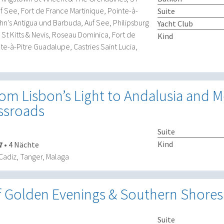
See, Fort de France Martinique, Pointe-à-
Suite
hn's Antigua und Barbuda, Auf See, Philipsburg
Yacht Club
 St Kitts & Nevis, Roseau Dominica, Fort de
Kind
te-à-Pitre Guadalupe, Castries Saint Lucia,
om Lisbon’s Light to Andalusia and 
ossroads
Suite
Kind
7
•
4 Nächte
/Cadiz, Tanger, Malaga
f Golden Evenings & Southern Shores
Suite