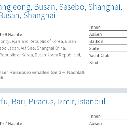
angjeong, Busan, Sasebo, Shanghai,
Busan, Shanghai
Innen
Außen
7
•
9 Nächte
Balkon
ong/Jeju Island Republic of Korea, Busan
ebo Japan, Auf See, Shanghai China,
Suite
Republic of Korea, Busan Korea Republic of,
Yacht Club
a
Kind
fu, Bari, Piraeus, Izmir, Istanbul
Innen
Außen
7
•
7 Nächte