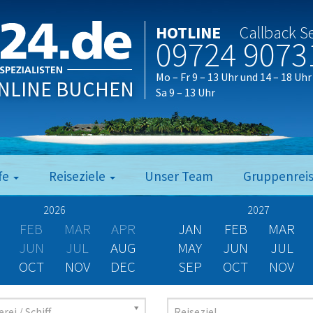
HOTLINE
Callback S
09724 9073
Mo – Fr 9 – 13 Uhr und 14 – 18 Uhr
NLINE BUCHEN
Sa 9 – 13 Uhr
fe
Reiseziele
Unser Team
Gruppenrei
2026
2027
FEB
MAR
APR
JAN
FEB
MAR
JUN
JUL
AUG
MAY
JUN
JUL
OCT
NOV
DEC
SEP
OCT
NOV
rei / Schiff
Reiseziel