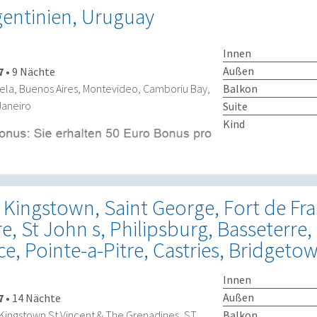
rgentinien, Uruguay
Innen
Außen
7
•
9 Nächte
Balkon
ela, Buenos Aires, Montevideo, Camboriu Bay,
Janeiro
Suite
Kind
Kingstown, Saint George, Fort de Fra
re, St John s, Philipsburg, Basseterre
ce, Pointe-a-Pitre, Castries, Bridgeto
Innen
Außen
7
•
14 Nächte
Balkon
Kingstown St Vincent & The Grenadines, ST