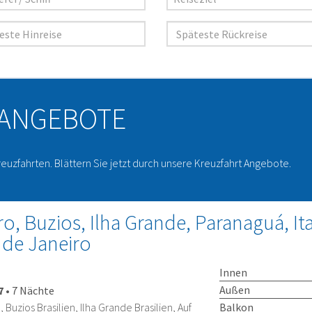
 ANGEBOTE
reuzfahrten. Blättern Sie jetzt durch unsere Kreuzfahrt Angebote.
o, Buzios, Ilha Grande, Paranaguá, Ita
o de Janeiro
Innen
Außen
7
•
7 Nächte
Balkon
, Buzios Brasilien, Ilha Grande Brasilien, Auf