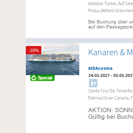
Istanbul Türkei, Auf See
Piräus (Athen) Griechenl
Kanaren & Ma
-18%
AIDAcosma
24.02.2027
-
03.03.202
Santa Cruz De Tenerife,
Palmas/Gran Canaria, F