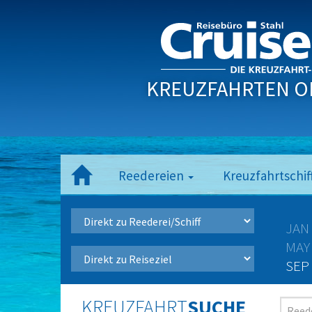
KREUZFAHRTEN O
Reedereien
Kreuzfahrtschif
JAN
MAY
SEP
KREUZFAHRT
SUCHE
Reede