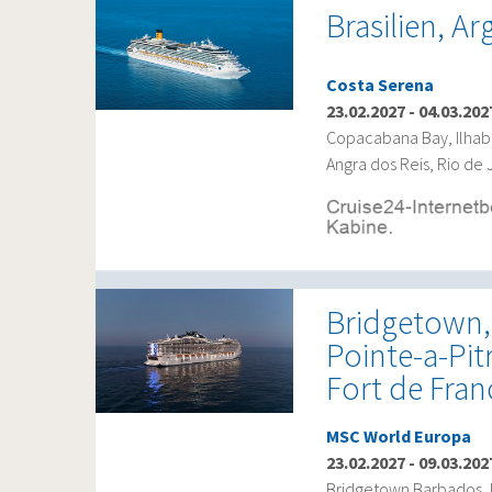
Brasilien, A
Costa Serena
23.02.2027
-
04.03.202
Copacabana Bay, Ilhab
Angra dos Reis, Rio de 
Bridgetown, 
Pointe-a-Pit
Fort de Fran
MSC World Europa
23.02.2027
-
09.03.202
Bridgetown Barbados, 