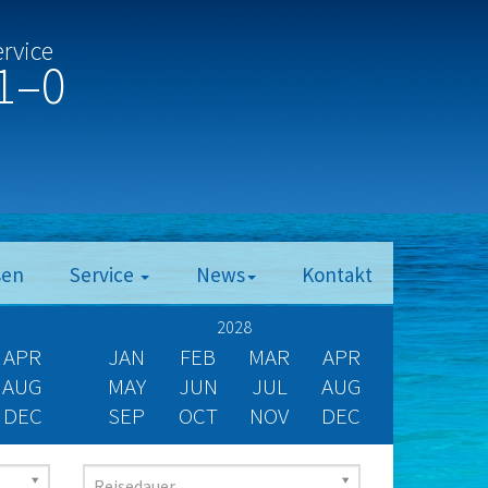
ervice
1–0
sen
Service
News
Kontakt
2028
APR
JAN
FEB
MAR
APR
AUG
MAY
JUN
JUL
AUG
DEC
SEP
OCT
NOV
DEC
Reisedauer