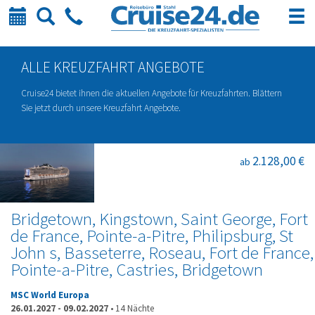
Kalender
Suche
Telefon
ALLE KREUZFAHRT ANGEBOTE
Cruise24 bietet ihnen die aktuellen Angebote für Kreuzfahrten. Blättern
Sie jetzt durch unsere Kreuzfahrt Angebote.
2.128,00 €
ab
Bridgetown, Kingstown, Saint George, Fort
de France, Pointe-a-Pitre, Philipsburg, St
John s, Basseterre, Roseau, Fort de France,
Pointe-a-Pitre, Castries, Bridgetown
MSC World Europa
26.01.2027
-
09.02.2027
•
14 Nächte