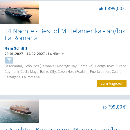
1.899,00 €
ab
14 Nächte - Best of Mittelamerika - ab/bis
La Romana
Mein Schiff 1
29.01.2027
-
12.02.2027
•
14 Nächte
La Romana, Ocho Rios (Jamaika), Montego Bay (Jamaika), George Town (Grand
Cayman), Costa Maya, Belize City, Coxen Hole (Roatán), Puerto Limón, Colón,
Cartagena, La Romana
zum Angebot
799,00 €
ab
7 Nächte - Kanaren mit Madeira - ab/bis