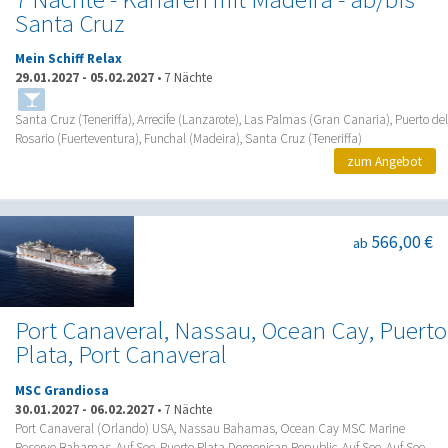
Santa Cruz
Mein Schiff Relax
29.01.2027
-
05.02.2027
•
7 Nächte
Santa Cruz (Teneriffa), Arrecife (Lanzarote), Las Palmas (Gran Canaria), Puerto del
Rosario (Fuerteventura), Funchal (Madeira), Santa Cruz (Teneriffa)
zum Angebot
566,00 €
ab
Port Canaveral, Nassau, Ocean Cay, Puerto
Plata, Port Canaveral
MSC Grandiosa
30.01.2027
-
06.02.2027
•
7 Nächte
Port Canaveral (Orlando) USA, Nassau Bahamas, Ocean Cay MSC Marine
Reserve Bahamas, Auf See, Puerto Plata Domenican Republic, Auf See, Auf See,