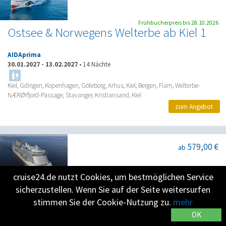
Frühbucherpreis bis 28.10.2026
Ostsee & Norwegens Welterbe ab Kiel 1
AIDAprima
30.01.2027
-
13.02.2027
•
14 Nächte
Kiel, Gdingen, Kopenhagen, Göteborg, Arhus, Kiel, Bergen, Flam, Welterbe-
NÆRØYfjord-Passage, Stavanger, Kristiansand, Kiel
zum Angebot
579,00 €
ab
cruise24.de nutzt Cookies, um bestmöglichen Service
Italien, Frankreich, Spanien, Balearen
sicherzustellen. Wenn Sie auf der Seite weitersurfen
(Spanien)
stimmen Sie der Cookie-Nutzung zu.
mehr
OK
Costa Toscana