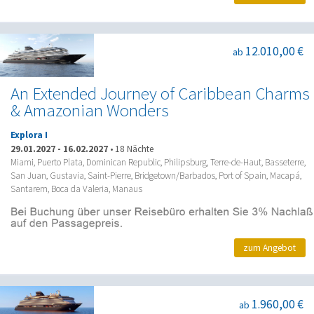
12.010,00 €
ab
An Extended Journey of Caribbean Charms
& Amazonian Wonders
Explora I
29.01.2027
-
16.02.2027
•
18 Nächte
Miami, Puerto Plata, Dominican Republic, Philipsburg, Terre-de-Haut, Basseterre,
San Juan, Gustavia, Saint-Pierre, Bridgetown/Barbados, Port of Spain, Macapá,
Santarem, Boca da Valeria, Manaus
zum Angebot
1.960,00 €
ab