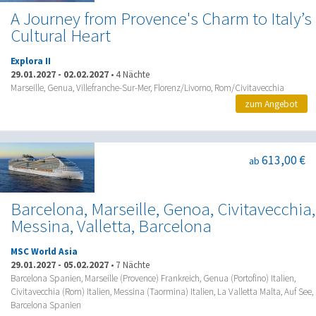
A Journey from Provence's Charm to Italy’s
Cultural Heart
Explora II
29.01.2027
-
02.02.2027
•
4 Nächte
Marseille, Genua, Villefranche-Sur-Mer, Florenz/Livorno, Rom/Civitavecchia
zum Angebot
613,00 €
ab
Barcelona, Marseille, Genoa, Civitavecchia,
Messina, Valletta, Barcelona
MSC World Asia
29.01.2027
-
05.02.2027
•
7 Nächte
Barcelona Spanien, Marseille (Provence) Frankreich, Genua (Portofino) Italien,
Civitavecchia (Rom) Italien, Messina (Taormina) Italien, La Valletta Malta, Auf See,
Barcelona Spanien