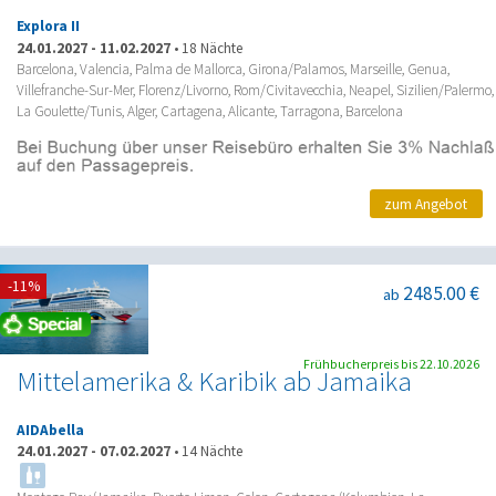
Explora II
24.01.2027
-
11.02.2027
•
18 Nächte
Barcelona, Valencia, Palma de Mallorca, Girona/Palamos, Marseille, Genua,
Villefranche-Sur-Mer, Florenz/Livorno, Rom/Civitavecchia, Neapel, Sizilien/Palermo,
La Goulette/Tunis, Alger, Cartagena, Alicante, Tarragona, Barcelona
zum Angebot
-11%
2485.00 €
ab
Frühbucherpreis bis 22.10.2026
Mittelamerika & Karibik ab Jamaika
AIDAbella
24.01.2027
-
07.02.2027
•
14 Nächte