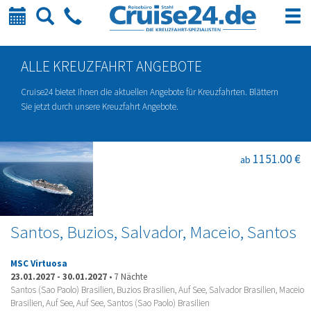
Kalender
Suche
Telefon
ALLE KREUZFAHRT ANGEBOTE
Cruise24 bietet ihnen die aktuellen Angebote für Kreuzfahrten. Blättern
Sie jetzt durch unsere Kreuzfahrt Angebote.
1151.00 €
ab
Santos, Buzios, Salvador, Maceio, Santos
MSC Virtuosa
23.01.2027
-
30.01.2027
•
7 Nächte
Santos (Sao Paolo) Brasilien, Buzios Brasilien, Auf See, Salvador Brasilien, Maceio
Brasilien, Auf See, Auf See, Santos (Sao Paolo) Brasilien