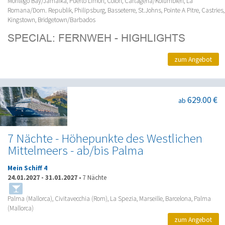
Montego Bay/Jamaika, Puerto Limon, Colon, Cartagena/Kolumbien, La
Romana/Dom. Republik, Philipsburg, Basseterre, St.Johns, Pointe A Pitre, Castries,
Kingstown, Bridgetown/Barbados
zum Angebot
629.00 €
ab
7 Nächte - Höhepunkte des Westlichen
Mittelmeers - ab/bis Palma
Mein Schiff 4
24.01.2027
-
31.01.2027
•
7 Nächte
Palma (Mallorca), Civitavecchia (Rom), La Spezia, Marseille, Barcelona, Palma
(Mallorca)
zum Angebot