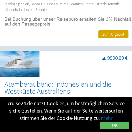
Inseln) Spanien, Santa Cruz de La Palma Spanien, Santa Cruz de Tenerife
(Kanarische Inseln) Spanien
zum Angebot
9990.00 €
ab
Atemberaubend: Indonesien und die
Westküste Australiens
MS Europa 2
cruise24.de nutzt Cookies, um bestmöglichen Service
24.01.2027
-
10.02.2027
•
17 Nächte
sicherzustellen. Wenn Sie auf der Seite weitersurfen
Singapur, Entspannung auf See, Semarang, Pulau Menyawakan, Entspannung
stimmen Sie der Cookie-Nutzung zu.
mehr
auf See, Benoa (Bali), Lembar, Komodo, Entspannung auf See, Broome,
Entspannung auf See, Exmouth, Entspannung auf See, Geraldton, Fremantle
OK
(Perth), Fremantle (Perth)