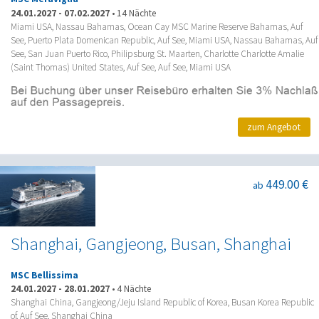
24.01.2027
-
07.02.2027
•
14 Nächte
Miami USA, Nassau Bahamas, Ocean Cay MSC Marine Reserve Bahamas, Auf
See, Puerto Plata Domenican Republic, Auf See, Miami USA, Nassau Bahamas, Auf
See, San Juan Puerto Rico, Philipsburg St. Maarten, Charlotte Charlotte Amalie
(Saint Thomas) United States, Auf See, Auf See, Miami USA
zum Angebot
449.00 €
ab
Shanghai, Gangjeong, Busan, Shanghai
MSC Bellissima
24.01.2027
-
28.01.2027
•
4 Nächte
Shanghai China, Gangjeong/Jeju Island Republic of Korea, Busan Korea Republic
of, Auf See, Shanghai China