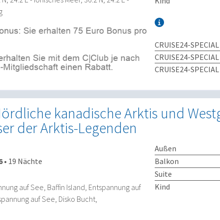
Kind
g
CRUISE24-SPECIAL
CRUISE24-SPECIAL
CRUISE24-SPECIAL
Nördliche kanadische Arktis und Wes
ser der Arktis-Legenden
Außen
Balkon
6
•
19 Nächte
Suite
Kind
nung auf See, Baffin Island, Entspannung auf
pannung auf See, Disko Bucht,