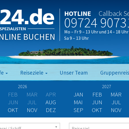
HOTLINE
Callback S
09724 9073
Mo – Fr 9 – 13 Uhr und 14 – 18 Uhr
NLINE BUCHEN
Sa 9 – 13 Uhr
fe
Reiseziele
Unser Team
Gruppenrei
2026
2027
FEB
MÄR
APR
JAN
FEB
MÄR
JUN
JUL
AUG
MAI
JUN
JUL
OKT
NOV
DEZ
SEP
OKT
NOV
rei / Schiff
Reiseziel