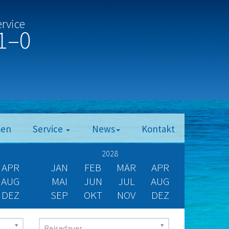
ervice
1–0
sen
Service
News
Kontakt
2028
APR
JAN
FEB
MÄR
APR
AUG
MAI
JUN
JUL
AUG
DEZ
SEP
OKT
NOV
DEZ
Reisedauer