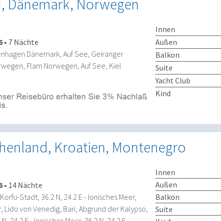
d, Dänemark, Norwegen
Innen
Außen
6
•
7 Nächte
enhagen Dänemark, Auf See, Geiranger
Balkon
wegen, Flam Norwegen, Auf See, Kiel
Suite
Yacht Club
Kind
echenland, Kroatien, Montenegro
Innen
Außen
6
•
14 Nächte
Balkon
Korfu-Stadt, 36.2 N, 24.2 E - Ionisches Meer,
, Lido von Venedig, Bari, Abgrund der Kalypso,
Suite
N, 24.2 E - Ionisches Meer, 36.2 N, 24.2 E -