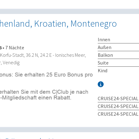
echenland, Kroatien, Montenegro
Innen
Außen
6
•
7 Nächte
Balkon
Korfu-Stadt, 36.2 N, 24.2 E - Ionisches Meer,
r, Venedig
Suite
Kind
CRUISE24-SPECIAL
CRUISE24-SPECIAL
CRUISE24-SPECIAL