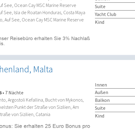
Auf See, Ocean Cay MSC Marine Reserve
Suite
f See, Isla de Roatan Honduras, Costa Maya
Yacht Club
o, Auf See, Ocean Cay MSC Marine Reserve
Kind
echenland, Malta
Innen
Außen
6
•
7 Nächte
nto, Argostoli Kefallina, Bucht von Mykonos,
Balkon
elsten Punkt der Straße von Sizilien, Am
Suite
raße von Sizilien, Catania
Kind