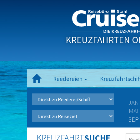
KREUZFAHRTEN O
Reedereien
Kreuzfahrtschif
JAN
MAI
SEP
KREUZFAHRT
SUCHE
Reede