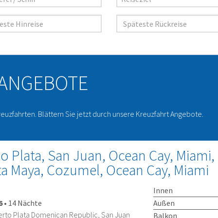
 ANGEBOTE
reuzfahrten. Blättern Sie jetzt durch unsere Kreuzfahrt Angebote.
o Plata, San Juan, Ocean Cay, Miami, 
ta Maya, Cozumel, Ocean Cay, Miami
Innen
Außen
6
•
14 Nächte
erto Plata Domenican Republic, San Juan
Balkon