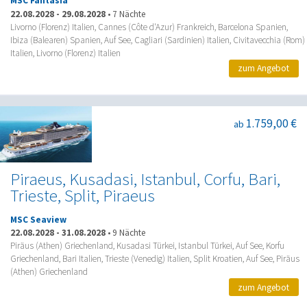
MSC Fantasia
22.08.2028
-
29.08.2028
•
7 Nächte
Livorno (Florenz) Italien, Cannes (Côte d'Azur) Frankreich, Barcelona Spanien,
Ibiza (Balearen) Spanien, Auf See, Cagliari (Sardinien) Italien, Civitavecchia (Rom)
Italien, Livorno (Florenz) Italien
zum Angebot
1.759,00 €
ab
Piraeus, Kusadasi, Istanbul, Corfu, Bari,
Trieste, Split, Piraeus
MSC Seaview
22.08.2028
-
31.08.2028
•
9 Nächte
Piräus (Athen) Griechenland, Kusadasi Türkei, Istanbul Türkei, Auf See, Korfu
Griechenland, Bari Italien, Trieste (Venedig) Italien, Split Kroatien, Auf See, Piräus
(Athen) Griechenland
zum Angebot