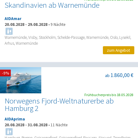
Skandinavien ab Warnemünde
AIDAmar
20.08.2028
-
29.08.2028
•
9 Nächte
Warnemünde, Visby, Stockholm, Schelde-Passage, Warnemünde, Oslo, Lysekil,
Arhus, Warnemünde
zum Angebot
-9%
1.860,00 €
ab
Frühbucherpreis bis 18.05.2028
Norwegens Fjord-Weltnaturerbe ab
Hamburg 2
AIDAprima
20.08.2028
-
31.08.2028
•
11 Nächte
Hamburg, Bergen, Geirangerfjord, Geirangerfjord-Passage, Alesund, Trondheim,