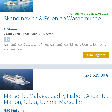
Frühbucherpreis bis 22.05.2028
Skandinavien & Polen ab Warnemünde
AIDAmar
24.08.2028
-
02.09.2028
•
9 Nächte
Warnemünde, Oslo, Lysekil, Arhus, Warnemünde, Gdingen, Roenne/Bornholm,
Warnemünde
zum Angebot
1.529,00 €
ab
Marseille, Malaga, Cadiz, Lisbon, Alicante,
Mahon, Olbia, Genoa, Marseille
MSC Sinfonia