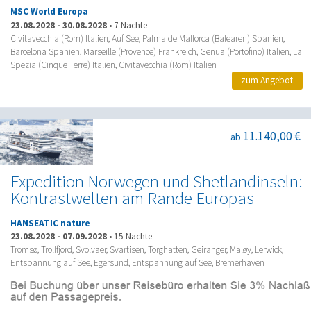
MSC World Europa
23.08.2028
-
30.08.2028
•
7 Nächte
Civitavecchia (Rom) Italien, Auf See, Palma de Mallorca (Balearen) Spanien,
Barcelona Spanien, Marseille (Provence) Frankreich, Genua (Portofino) Italien, La
Spezia (Cinque Terre) Italien, Civitavecchia (Rom) Italien
zum Angebot
11.140,00 €
ab
Expedition Norwegen und Shetlandinseln:
Kontrastwelten am Rande Europas
HANSEATIC nature
23.08.2028
-
07.09.2028
•
15 Nächte
Tromsø, Trollfjord, Svolvaer, Svartisen, Torghatten, Geiranger, Maløy, Lerwick,
Entspannung auf See, Egersund, Entspannung auf See, Bremerhaven