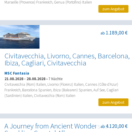
Marseille (Provence) Frankreich, Genua (Portofino) Italien
zum Angebot
1.189,00 €
ab
Civitavecchia, Livorno, Cannes, Barcelona,
Ibiza, Cagliari, Civitavecchia
MSC Fantasia
21.08.2028
-
28.08.2028
•
7 Nächte
Civitavecchia (Rom) Italien, Livorno (Florenz) Italien, Cannes (Côte d'Azur)
Frankreich, Barcelona Spanien, Ibiza (Balearen) Spanien, Auf See, Cagliari
(Sardinien) Italien, Civitavecchia (Rom) Italien
zum Angebot
A Journey from Ancient Wonders to
4.120,00 €
ab