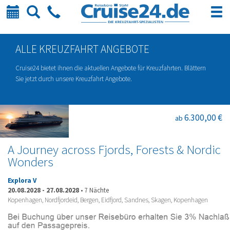
Kalender
Suche
Telefon
ALLE KREUZFAHRT ANGEBOTE
Cruise24 bietet ihnen die aktuellen Angebote für Kreuzfahrten. Blättern
Sie jetzt durch unsere Kreuzfahrt Angebote.
6.300,00 €
ab
A Journey across Fjords, Forests & Nordic
Wonders
Explora V
20.08.2028
-
27.08.2028
•
7 Nächte
Kopenhagen, Nordfjordeid, Bergen, Eidfjord, Sandnes, Skagen, Kopenhagen