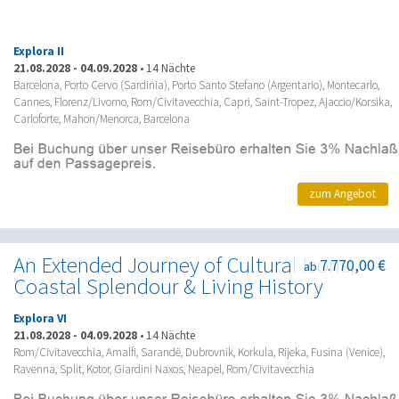
Explora II
21.08.2028
-
04.09.2028
•
14 Nächte
Barcelona, Porto Cervo (Sardinia), Porto Santo Stefano (Argentario), Montecarlo,
Cannes, Florenz/Livorno, Rom/Civitavecchia, Capri, Saint-Tropez, Ajaccio/Korsika,
Carloforte, Mahon/Menorca, Barcelona
zum Angebot
An Extended Journey of Cultural Icons,
7.770,00 €
ab
Coastal Splendour & Living History
Explora VI
21.08.2028
-
04.09.2028
•
14 Nächte
Rom/Civitavecchia, Amalfi, Sarandë, Dubrovnik, Korkula, Rijeka, Fusina (Venice),
Ravenna, Split, Kotor, Giardini Naxos, Neapel, Rom/Civitavecchia