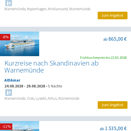
Warnemünde, Kopenhagen, Kristiansand, Warnemünde
zum Angebot
-8%
865,00 €
ab
Frühbucherpreis bis 22.05.2028
Kurzreise nach Skandinavien ab
Warnemünde
AIDAmar
24.08.2028
-
29.08.2028
•
5 Nächte
Warnemünde, Oslo, Lysekil, Arhus, Warnemünde
zum Angebot
-11%
1.535,00 €
ab