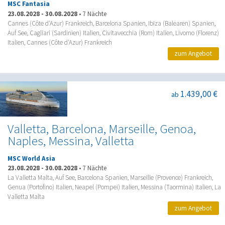
MSC Fantasia
23.08.2028
-
30.08.2028
•
7 Nächte
Cannes (Côte d'Azur) Frankreich, Barcelona Spanien, Ibiza (Balearen) Spanien,
Auf See, Cagliari (Sardinien) Italien, Civitavecchia (Rom) Italien, Livorno (Florenz)
Italien, Cannes (Côte d'Azur) Frankreich
zum Angebot
1.439,00 €
ab
Valletta, Barcelona, Marseille, Genoa,
Naples, Messina, Valletta
MSC World Asia
23.08.2028
-
30.08.2028
•
7 Nächte
La Valletta Malta, Auf See, Barcelona Spanien, Marseille (Provence) Frankreich,
Genua (Portofino) Italien, Neapel (Pompei) Italien, Messina (Taormina) Italien, La
Valletta Malta
zum Angebot