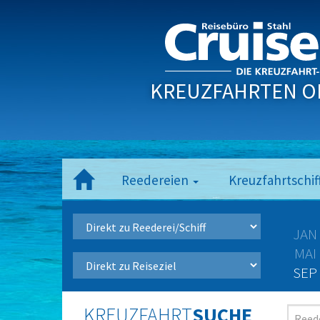
KREUZFAHRTEN O
Reedereien
Kreuzfahrtschif
JAN
MAI
SEP
KREUZFAHRT
SUCHE
Reede