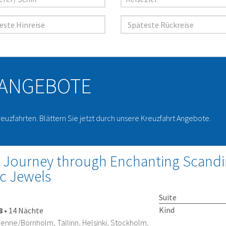
 ANGEBOTE
reuzfahrten. Blättern Sie jetzt durch unsere Kreuzfahrt Angebote.
 Journey through Enchanting Scandi
ic Jewels
Suite
Kind
8
•
14 Nächte
nne/Bornholm, Tallinn, Helsinki, Stockholm,