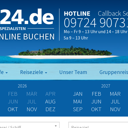
HOTLINE
Callback S
09724 9073
Mo – Fr 9 – 13 Uhr und 14 – 18 Uhr
NLINE BUCHEN
Sa 9 – 13 Uhr
fe
Reiseziele
Unser Team
Gruppenrei
2026
2027
FEB
MÄR
APR
JAN
FEB
MÄR
JUN
JUL
AUG
MAI
JUN
JUL
OKT
NOV
DEZ
SEP
OKT
NOV
rei / Schiff
Reiseziel