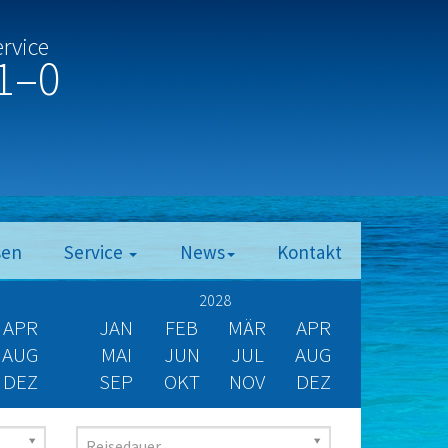
ervice
1–0
sen
Service
News
Kontakt
2028
APR
JAN
FEB
MÄR
APR
AUG
MAI
JUN
JUL
AUG
DEZ
SEP
OKT
NOV
DEZ
Reisedauer