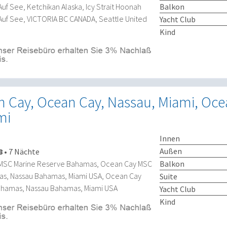
Balkon
Auf See, Ketchikan Alaska, Icy Strait Hoonah
 Auf See, VICTORIA BC CANADA, Seattle United
Yacht Club
Kind
n Cay, Ocean Cay, Nassau, Miami, Oce
mi
Innen
Außen
8
•
7 Nächte
Balkon
 MSC Marine Reserve Bahamas, Ocean Cay MSC
s, Nassau Bahamas, Miami USA, Ocean Cay
Suite
ahamas, Nassau Bahamas, Miami USA
Yacht Club
Kind