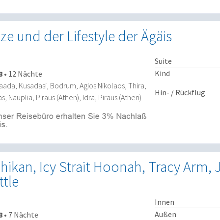
ze und der Lifestyle der Ägäis
Suite
Kind
8
•
12 Nächte
caada, Kusadasi, Bodrum, Agios Nikolaos, Thira,
Hin- / Rückflug
, Nauplia, Piräus (Athen), Idra, Piräus (Athen)
chikan, Icy Strait Hoonah, Tracy Arm,
ttle
Innen
Außen
8
•
7 Nächte