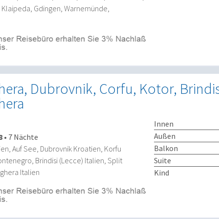
a, Klaipeda, Gdingen, Warnemünde,
era, Dubrovnik, Corfu, Kotor, Brindisi
hera
Innen
Außen
8
•
7 Nächte
Balkon
ien, Auf See, Dubrovnik Kroatien, Korfu
tenegro, Brindisi (Lecce) Italien, Split
Suite
ghera Italien
Kind