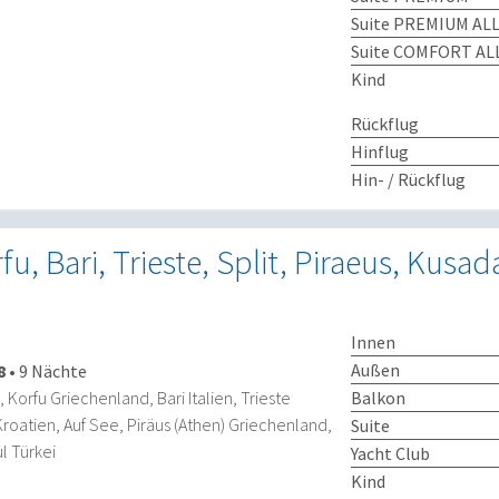
Suite PREMIUM ALL
Suite COMFORT ALL
Kind
Rückflug
Hinflug
Hin- / Rückflug
fu, Bari, Trieste, Split, Piraeus, Kusada
Innen
Außen
8
•
9 Nächte
Balkon
, Korfu Griechenland, Bari Italien, Trieste
 Kroatien, Auf See, Piräus (Athen) Griechenland,
Suite
l Türkei
Yacht Club
Kind