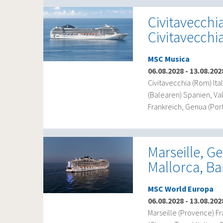
Civitavecchia
Civitavecchi
MSC Musica
06.08.2028
-
13.08.202
Civitavecchia (Rom) Ital
(Balearen) Spanien, Va
Frankreich, Genua (Porto
Marseille, G
Mallorca, Ba
MSC World Europa
06.08.2028
-
13.08.202
Marseille (Provence) Fr