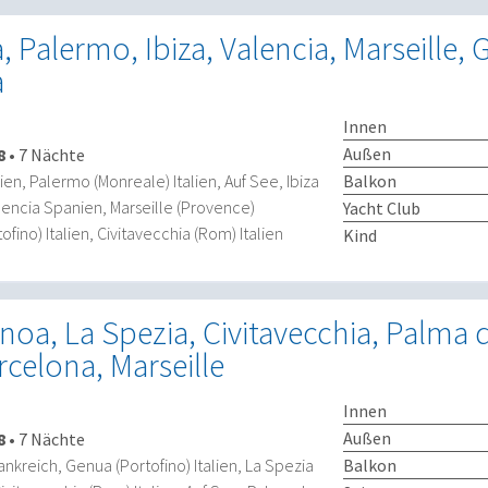
, Palermo, Ibiza, Valencia, Marseille,
a
Innen
Außen
8
•
7 Nächte
Balkon
ien, Palermo (Monreale) Italien, Auf See, Ibiza
lencia Spanien, Marseille (Provence)
Yacht Club
fino) Italien, Civitavecchia (Rom) Italien
Kind
enoa, La Spezia, Civitavecchia, Palma 
rcelona, Marseille
Innen
Außen
8
•
7 Nächte
Balkon
ankreich, Genua (Portofino) Italien, La Spezia