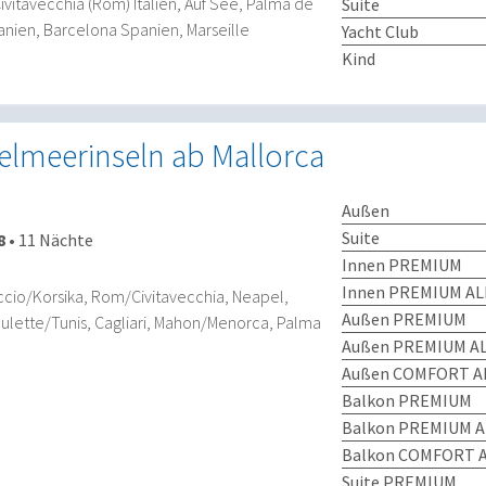
Civitavecchia (Rom) Italien, Auf See, Palma de
Suite
anien, Barcelona Spanien, Marseille
Yacht Club
Kind
ttelmeerinseln ab Mallorca
Außen
Suite
8
•
11 Nächte
Innen PREMIUM
Innen PREMIUM AL
ccio/Korsika, Rom/Civitavecchia, Neapel,
Außen PREMIUM
Goulette/Tunis, Cagliari, Mahon/Menorca, Palma
Außen PREMIUM AL
Außen COMFORT AL
Balkon PREMIUM
Balkon PREMIUM A
Balkon COMFORT A
Suite PREMIUM