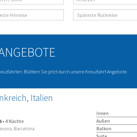
 ANGEBOTE
reuzfahrten. Blättern Sie jetzt durch unsere Kreuzfahrt Angebote.
kreich, Italien
Innen
Außen
6
•
4 Nächte
Balkon
Savona, Barcelona
Suite