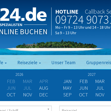
HOTLINE
Callback S
09724 9073
Mo – Fr 9 – 13 Uhr und 14 – 18 Uhr
NLINE BUCHEN
Sa 9 – 13 Uhr
fe
Reiseziele
Unser Team
Gruppenrei
2026
2027
FEB
MAR
APR
JAN
FEB
MAR
JUN
JUL
AUG
MAY
JUN
JUL
OCT
NOV
DEC
SEP
OCT
NOV
rei / Schiff
Reiseziel