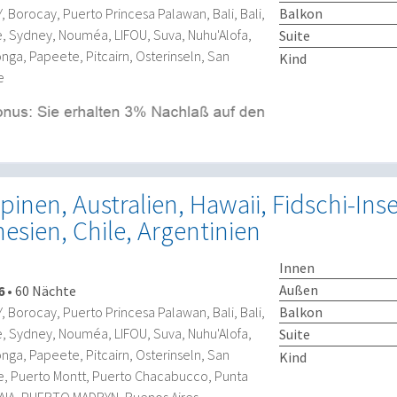
Balkon
Borocay, Puerto Princesa Palawan, Bali, Bali,
ne, Sydney, Nouméa, LIFOU, Suva, Nuhu'Alofa,
Suite
onga, Papeete, Pitcairn, Osterinseln, San
Kind
e
pinen, Australien, Hawaii, Fidschi-Inse
esien, Chile, Argentinien
Innen
Außen
6
•
60 Nächte
Balkon
Borocay, Puerto Princesa Palawan, Bali, Bali,
ne, Sydney, Nouméa, LIFOU, Suva, Nuhu'Alofa,
Suite
onga, Papeete, Pitcairn, Osterinseln, San
Kind
le, Puerto Montt, Puerto Chacabucco, Punta
AIA, PUERTO MADRYN, Buenos Aires