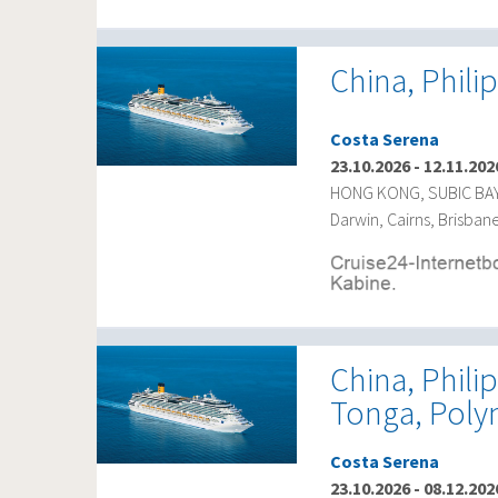
China, Phili
Costa Serena
23.10.2026
-
12.11.202
HONG KONG, SUBIC BAY, 
Darwin, Cairns, Brisban
China, Philip
Tonga, Polyn
Costa Serena
23.10.2026
-
08.12.202