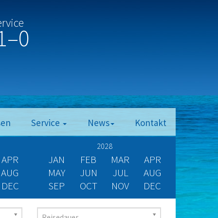
ervice
1–0
sen
Service
News
Kontakt
2028
APR
JAN
FEB
MAR
APR
AUG
MAY
JUN
JUL
AUG
DEC
SEP
OCT
NOV
DEC
Reisedauer