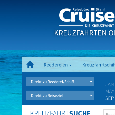
KREUZFAHRTEN O
Reedereien
Kreuzfahrtschif
JAN
MAY
SEP
KREUZFAHRT
SUCHE
Reede