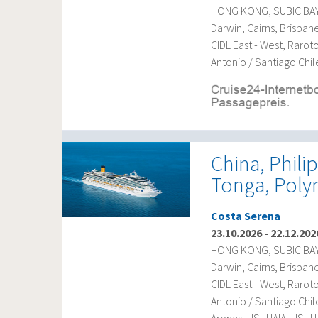
HONG KONG, SUBIC BAY, 
Darwin, Cairns, Brisba
CIDL East - West, Rarot
Antonio / Santiago Chil
China, Philip
Tonga, Polyn
Costa Serena
23.10.2026
-
22.12.202
HONG KONG, SUBIC BAY, 
Darwin, Cairns, Brisba
CIDL East - West, Rarot
Antonio / Santiago Chi
Arenas, USHUAIA, USHU