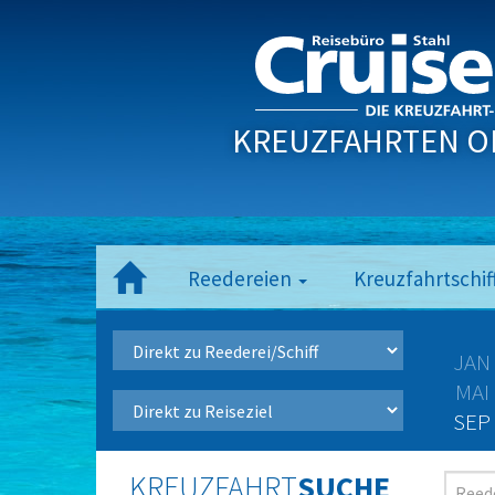
KREUZFAHRTEN O
Reedereien
Kreuzfahrtschif
JAN
MAI
SEP
KREUZFAHRT
SUCHE
Reede