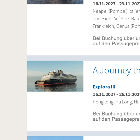
16.11.2027
-
23.11.202
Neapel (Pompei) Italien
Tunesien, Auf See, Bar
Frankreich, Genua (Port
A Journey t
Explora III
16.11.2027
-
26.11.202
Hongkong, Ha Long, Hue