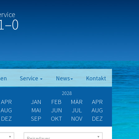
ervice
1–0
sen
Service
News
Kontakt
2028
APR
JAN
FEB
MÄR
APR
AUG
MAI
JUN
JUL
AUG
DEZ
SEP
OKT
NOV
DEZ
Reisedauer