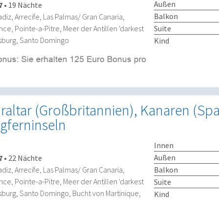
Außen
7
•
19 Nächte
Balkon
adiz, Arrecife, Las Palmas/ Gran Canaria,
nce, Pointe-a-Pitre, Meer der Antillen 'darkest
Suite
psburg, Santo Domingo
Kind
raltar (Großbritannien), Kanaren (Spa
ngferninseln
Innen
Außen
7
•
22 Nächte
Balkon
adiz, Arrecife, Las Palmas/ Gran Canaria,
nce, Pointe-a-Pitre, Meer der Antillen 'darkest
Suite
psburg, Santo Domingo, Bucht von Martinique,
Kind