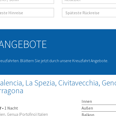
 ANGEBOTE
reuzfahrten. Blättern Sie jetzt durch unsere Kreuzfahrt Angebote.
alencia, La Spezia, Civitavecchia, Gen
arragona
Innen
Außen
7
•
1 Nacht
ien, Genua (Portofino) Italien
Balkon