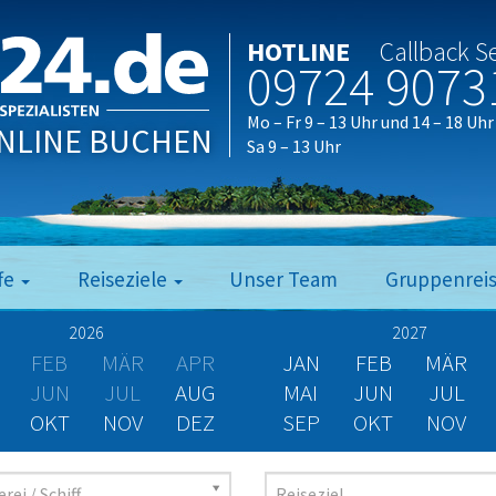
HOTLINE
Callback S
09724 9073
Mo – Fr 9 – 13 Uhr und 14 – 18 Uhr
NLINE BUCHEN
Sa 9 – 13 Uhr
fe
Reiseziele
Unser Team
Gruppenrei
2026
2027
FEB
MÄR
APR
JAN
FEB
MÄR
JUN
JUL
AUG
MAI
JUN
JUL
OKT
NOV
DEZ
SEP
OKT
NOV
rei / Schiff
Reiseziel