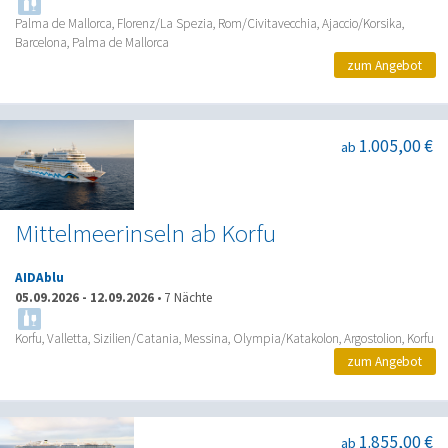
Palma de Mallorca, Florenz/La Spezia, Rom/Civitavecchia, Ajaccio/Korsika,
Barcelona, Palma de Mallorca
zum Angebot
1.005,00 €
ab
Mittelmeerinseln ab Korfu
AIDAblu
05.09.2026
-
12.09.2026
•
7 Nächte
Korfu, Valletta, Sizilien/Catania, Messina, Olympia/Katakolon, Argostolion, Korfu
zum Angebot
1.855,00 €
ab