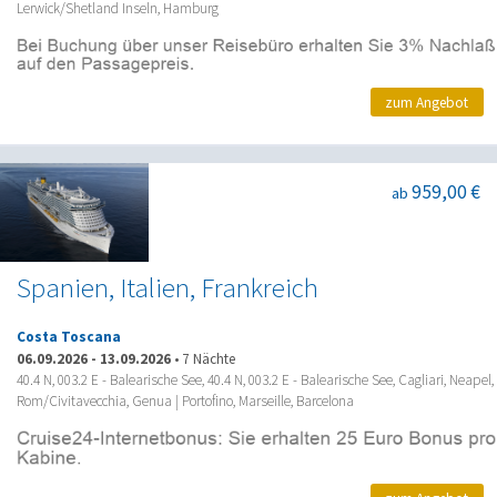
Lerwick/Shetland Inseln, Hamburg
zum Angebot
959,00 €
ab
Spanien, Italien, Frankreich
Costa Toscana
06.09.2026
-
13.09.2026
•
7 Nächte
40.4 N, 003.2 E - Balearische See, 40.4 N, 003.2 E - Balearische See, Cagliari, Neapel,
Rom/Civitavecchia, Genua | Portofino, Marseille, Barcelona