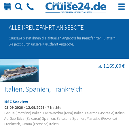
Kalender
Suche
Telefon
ALLE KREUZFAHRT ANGEBOTE
Cruise24 bietet ihnen die aktuellen Angebote für Kreuzfahrten. Blättern
Sie jetzt durch unsere Kreuzfahrt Angebote.
1.169,00 €
ab
Italien, Spanien, Frankreich
MSC Seaview
05.09.2026
-
12.09.2026
•
7 Nächte
Genua (Portofino) Italien, Civitavecchia (Rom) Italien, Palermo (Monreale) Italien,
Auf See, Ibiza (Balearen) Spanien, Barcelona Spanien, Marseille (Provence)
Frankreich, Genua (Portofino) Italien