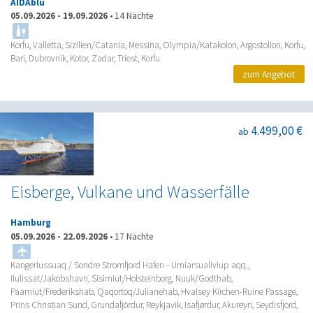
AIDAblu
05.09.2026
-
19.09.2026
•
14 Nächte
Korfu, Valletta, Sizilien/Catania, Messina, Olympia/Katakolon, Argostolion, Korfu,
Bari, Dubrovnik, Kotor, Zadar, Triest, Korfu
zum Angebot
4.499,00 €
ab
Eisberge, Vulkane und Wasserfälle
Hamburg
05.09.2026
-
22.09.2026
•
17 Nächte
Kangerlussuaq / Sondre Stromfjord Hafen - Umiarsualiviup aqq.,
Ilulissat/Jakobshavn, Sisimiut/Holsteinborg, Nuuk/Godthab,
Paamiut/Frederikshab, Qaqortoq/Julianehab, Hvalsey Kirchen-Ruine Passage,
Prins Christian Sund, Grundafjördur, Reykjavik, Isafjørdur, Akureyri, Seydisfjord,