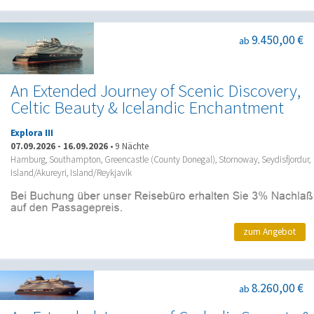
9.450,00 €
ab
An Extended Journey of Scenic Discovery,
Celtic Beauty & Icelandic Enchantment
Explora III
07.09.2026
-
16.09.2026
•
9 Nächte
Hamburg, Southampton, Greencastle (County Donegal), Stornoway, Seydisfjordur,
Island/Akureyri, Island/Reykjavik
zum Angebot
8.260,00 €
ab