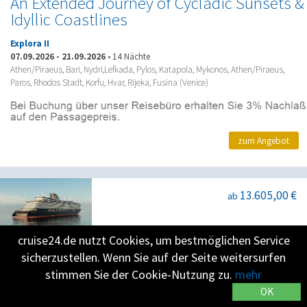
An Extended Journey of Cycladic Sunsets &
Idyllic Coastlines
Explora II
07.09.2026
-
21.09.2026
•
14 Nächte
Athen/Piraeus, Bari, Nydri,Lefkada, Pylos, Katapola, Mykonos, Athen/Piraeus,
Paros, Rhodos Stadt, Korfu, Hvar, Rijeka, Fusina (Venice)
zum Angebot
13.605,00 €
ab
cruise24.de nutzt Cookies, um bestmöglichen Service
An Grand Journey of Atlantic Adventures,
sicherzustellen. Wenn Sie auf der Seite weitersurfen
Nordic Marvels & Glacier-Sculpted Allure
stimmen Sie der Cookie-Nutzung zu.
mehr
Explora III
OK
07.09.2026
-
27.09.2026
•
20 Nächte