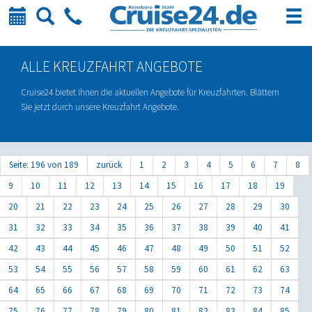
Kalender
Suche
Telefon
ALLE KREUZFAHRT ANGEBOTE
Cruise24 bietet ihnen die aktuellen Angebote für Kreuzfahrten. Blättern
Sie jetzt durch unsere Kreuzfahrt Angebote.
Seite: 196 von 189
zurück
1
2
3
4
5
6
7
8
9
10
11
12
13
14
15
16
17
18
19
20
21
22
23
24
25
26
27
28
29
30
31
32
33
34
35
36
37
38
39
40
41
42
43
44
45
46
47
48
49
50
51
52
53
54
55
56
57
58
59
60
61
62
63
64
65
66
67
68
69
70
71
72
73
74
75
76
77
78
79
80
81
82
83
84
85