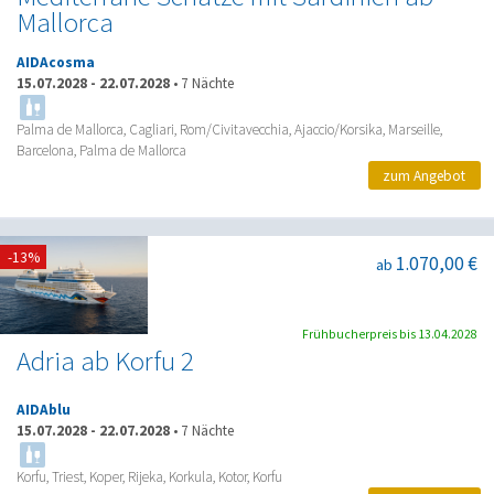
Mallorca
AIDAcosma
15.07.2028
-
22.07.2028
•
7 Nächte
Palma de Mallorca, Cagliari, Rom/Civitavecchia, Ajaccio/Korsika, Marseille,
Barcelona, Palma de Mallorca
zum Angebot
-13%
1.070,00 €
ab
Frühbucherpreis bis 13.04.2028
Adria ab Korfu 2
AIDAblu
15.07.2028
-
22.07.2028
•
7 Nächte
Korfu, Triest, Koper, Rijeka, Korkula, Kotor, Korfu