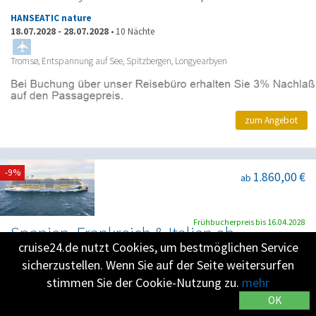
HANSEATIC nature
18.07.2028
-
28.07.2028
•
10 Nächte
Tromsø, Entspannung auf See, Spitzbergen, Longyearbyen
zum Angebot
-9%
1.860,00 €
ab
Frühbucherpreis bis 16.04.2028
Spanien, Frankreich & Italien ab
Civitavecchia 1
cruise24.de nutzt Cookies, um bestmöglichen Service
sicherzustellen. Wenn Sie auf der Seite weitersurfen
AIDAcosma
stimmen Sie der Cookie-Nutzung zu.
mehr
18.07.2028
-
29.07.2028
•
11 Nächte
OK