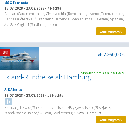
MSC Fantasia
16.07.2028
-
23.07.2028
•
7 Nächte
Cagliari (Sardinien) Italien, Civitavecchia (Rom) Italien, Livorno (Florenz) Italien,
Cannes (Côte d'Azur) Frankreich, Barcelona Spanien, Ibiza (Balearen) Spanien,
Auf See, Cagliari (Sardinien) Italien
zum Angebot
-8%
2.260,00 €
ab
Frühbucherpreis bis 14.04.2028
Island-Rundreise ab Hamburg
AIDAbella
16.07.2028
-
28.07.2028
•
12 Nächte
Hamburg, Lerwick/Shetland Inseln, Island/Reykjavik, Island/Reykjavik,
Island/Isafjord, Island/Akureyri, Seydisfjordur, Kirkwall, Hamburg
zum Angebot