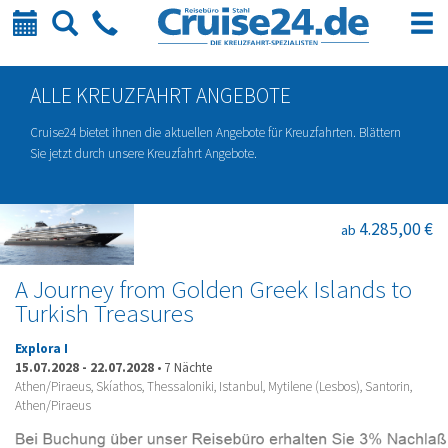
Kalender
Suche
Telefon
ALLE KREUZFAHRT ANGEBOTE
Cruise24 bietet ihnen die aktuellen Angebote für Kreuzfahrten. Blättern
Sie jetzt durch unsere Kreuzfahrt Angebote.
4.285,00 €
ab
A Journey from Golden Greek Islands to
Turkish Treasures
Explora I
15.07.2028
-
22.07.2028
•
7 Nächte
Athen/Piraeus, Skíathos, Thessaloniki, Istanbul, Mytilene (Lesbos), Santorin,
Athen/Piraeus