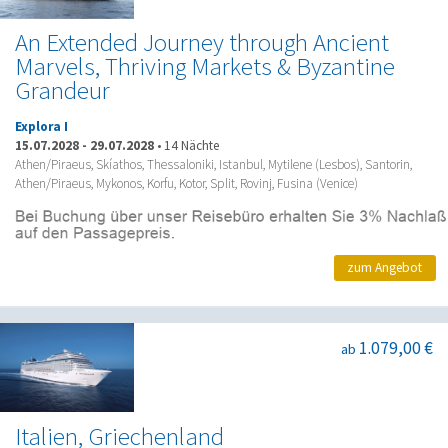
An Extended Journey through Ancient
Marvels, Thriving Markets & Byzantine
Grandeur
Explora I
15.07.2028
-
29.07.2028
•
14 Nächte
Athen/Piraeus, Skíathos, Thessaloniki, Istanbul, Mytilene (Lesbos), Santorin,
Athen/Piraeus, Mykonos, Korfu, Kotor, Split, Rovinj, Fusina (Venice)
zum Angebot
1.079,00 €
ab
Italien, Griechenland