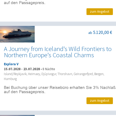
zum Angebot
5.120,00 €
ab
A Journey from Iceland’s Wild Frontiers to
Northern Europe’s Coastal Charms
Explora V
15.07.2028
-
23.07.2028
•
8 Nächte
Island/Reykjavik, Heimaey, Djúpivogur, Thorshavn, Geirangerfjord, Bergen,
Hamburg
zum Angebot