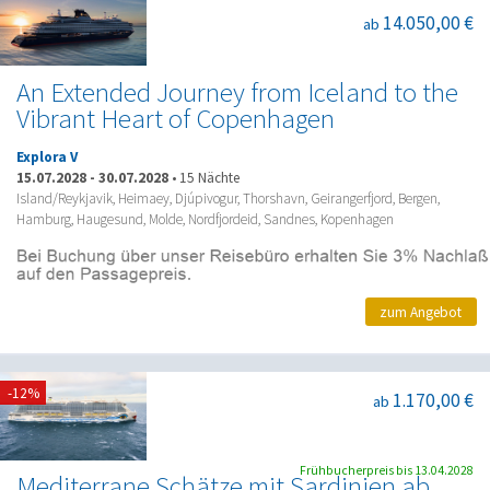
14.050,00 €
ab
An Extended Journey from Iceland to the
Vibrant Heart of Copenhagen
Explora V
15.07.2028
-
30.07.2028
•
15 Nächte
Island/Reykjavik, Heimaey, Djúpivogur, Thorshavn, Geirangerfjord, Bergen,
Hamburg, Haugesund, Molde, Nordfjordeid, Sandnes, Kopenhagen
zum Angebot
-12%
1.170,00 €
ab
Frühbucherpreis bis 13.04.2028
Mediterrane Schätze mit Sardinien ab