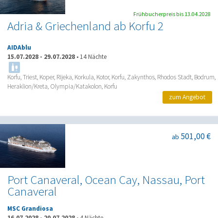
Frühbucherpreis bis 13.04.2028
Adria & Griechenland ab Korfu 2
AIDAblu
15.07.2028
-
29.07.2028
•
14 Nächte
Korfu, Triest, Koper, Rijeka, Korkula, Kotor, Korfu, Zakynthos, Rhodos Stadt, Bodrum,
Heraklion/Kreta, Olympia/Katakolon, Korfu
zum Angebot
501,00 €
ab
Port Canaveral, Ocean Cay, Nassau, Port
Canaveral
MSC Grandiosa
16.07.2028
-
20.07.2028
•
4 Nächte