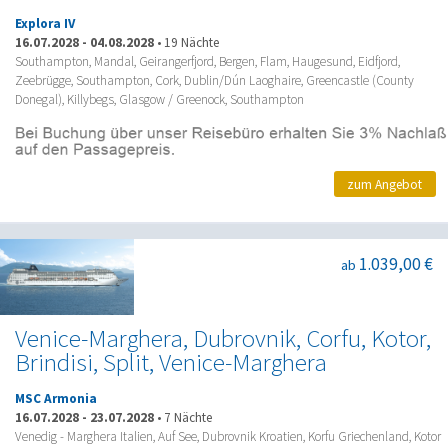
Explora IV
16.07.2028
-
04.08.2028
•
19 Nächte
Southampton, Mandal, Geirangerfjord, Bergen, Flam, Haugesund, Eidfjord,
Zeebrügge, Southampton, Cork, Dublin/Dún Laoghaire, Greencastle (County
Donegal), Killybegs, Glasgow / Greenock, Southampton
zum Angebot
1.039,00 €
ab
Venice-Marghera, Dubrovnik, Corfu, Kotor,
Brindisi, Split, Venice-Marghera
MSC Armonia
16.07.2028
-
23.07.2028
•
7 Nächte
Venedig - Marghera Italien, Auf See, Dubrovnik Kroatien, Korfu Griechenland, Kotor