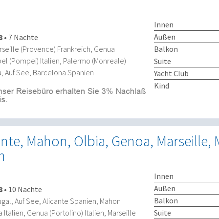
Innen
Außen
8
•
7 Nächte
Balkon
seille (Provence) Frankreich, Genua
apel (Pompei) Italien, Palermo (Monreale)
Suite
lta, Auf See, Barcelona Spanien
Yacht Club
Kind
ante, Mahon, Olbia, Genoa, Marseille, 
n
Innen
Außen
8
•
10 Nächte
Balkon
ugal, Auf See, Alicante Spanien, Mahon
Italien, Genua (Portofino) Italien, Marseille
Suite