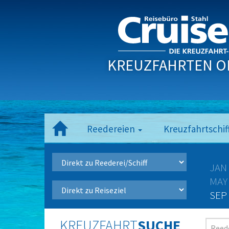
KREUZFAHRTEN O
Reedereien
Kreuzfahrtschif
JAN
MAY
SEP
KREUZFAHRT
SUCHE
Reede