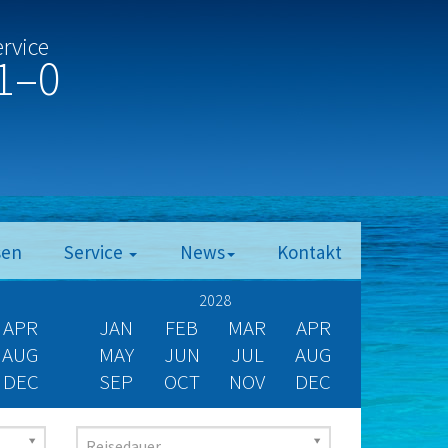
ervice
1–0
sen
Service
News
Kontakt
2028
APR
JAN
FEB
MAR
APR
AUG
MAY
JUN
JUL
AUG
DEC
SEP
OCT
NOV
DEC
Reisedauer