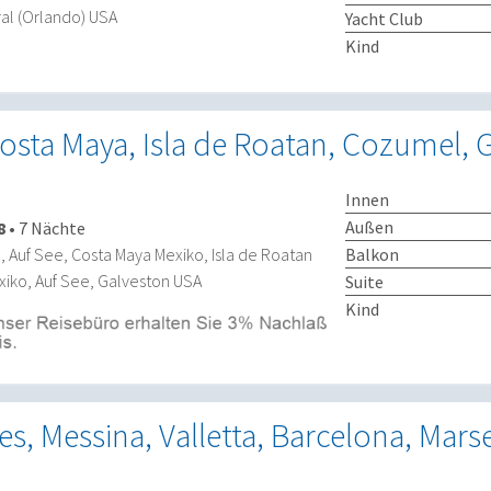
al (Orlando) USA
Yacht Club
Kind
osta Maya, Isla de Roatan, Cozumel, 
Innen
Außen
8
•
7 Nächte
Balkon
, Auf See, Costa Maya Mexiko, Isla de Roatan
iko, Auf See, Galveston USA
Suite
Kind
s, Messina, Valletta, Barcelona, Marsei