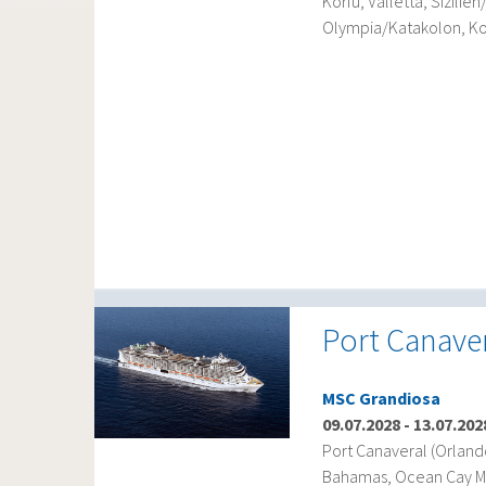
Korfu, Valletta, Sizilie
Olympia/Katakolon, Korf
Port Canaver
MSC Grandiosa
09.07.2028
-
13.07.202
Port Canaveral (Orlan
Bahamas, Ocean Cay M