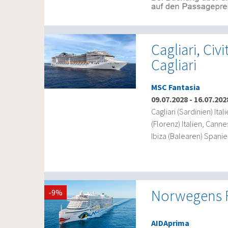
Cagliari, Civ
Cagliari
MSC Fantasia
09.07.2028
-
16.07.202
Cagliari (Sardinien) Ital
(Florenz) Italien, Cann
Ibiza (Balearen) Spanien
Norwegens F
-9%
AIDAprima