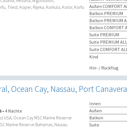
n/Catania, Messina, Argostolion,
Außen COMFORT AL
u, Triest, Koper, Rijeka, Korkula, Kotor, Korfu
Balkon PREMIUM
Balkon PREMIUM A
Balkon COMFORT A
Suite PREMIUM
Suite PREMIUM ALL
Suite COMFORT ALL
Kind
Hin- / Rückflug
al, Ocean Cay, Nassau, Port Canavera
Innen
Außen
8
•
4 Nächte
Balkon
do) USA, Ocean Cay MSC Marine Reserve
SC Marine Reserve Bahamas, Nassau
Suite