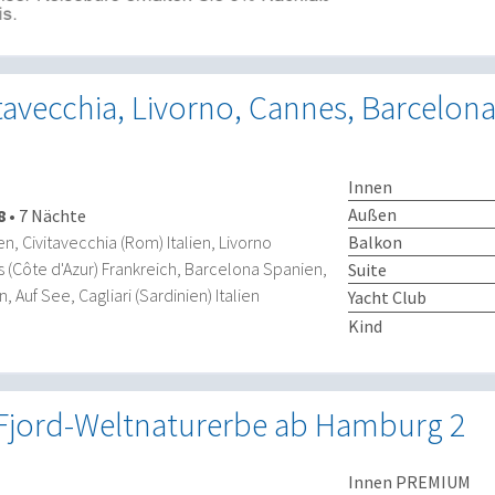
itavecchia, Livorno, Cannes, Barcelona,
Innen
Außen
8
•
7 Nächte
Balkon
ien, Civitavecchia (Rom) Italien, Livorno
es (Côte d'Azur) Frankreich, Barcelona Spanien,
Suite
, Auf See, Cagliari (Sardinien) Italien
Yacht Club
Kind
jord-Weltnaturerbe ab Hamburg 2
Innen PREMIUM