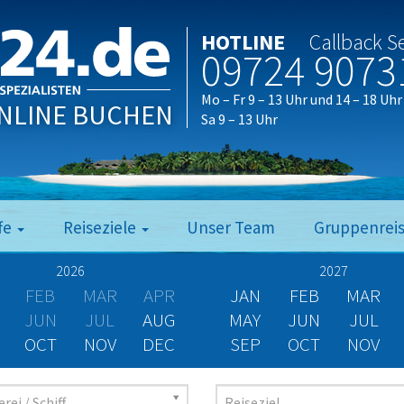
HOTLINE
Callback S
09724 9073
Mo – Fr 9 – 13 Uhr und 14 – 18 Uhr
NLINE BUCHEN
Sa 9 – 13 Uhr
fe
Reiseziele
Unser Team
Gruppenrei
2026
2027
FEB
MAR
APR
JAN
FEB
MAR
JUN
JUL
AUG
MAY
JUN
JUL
OCT
NOV
DEC
SEP
OCT
NOV
rei / Schiff
Reiseziel