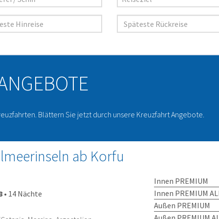
 ANGEBOTE
reuzfahrten. Blättern Sie jetzt durch unsere Kreuzfahrt Angebote.
elmeerinseln ab Korfu
Innen PREMIUM
Innen PREMIUM AL
8
•
14 Nächte
Außen PREMIUM
Außen PREMIUM AL