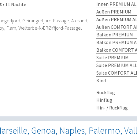
Innen PREMIUM AL
8
•
11 Nächte
Außen PREMIUM
Außen PREMIUM AL
ngerfjord, Geirangerfjord-Passage, Alesund,
Außen COMFORT AL
oy, Flam, Welterbe-NÆRØYfjord-Passage,
Balkon PREMIUM
Balkon PREMIUM A
Balkon COMFORT A
Suite PREMIUM
Suite PREMIUM ALL
Suite COMFORT ALL
Kind
Rückflug
Hinflug
Hin- / Rückflug
arseille, Genoa, Naples, Palermo, Vall