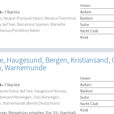
Innen
Außen
8
•
7 Nächte
Balkon
en, Neapel (Pompei) Italien, Messina (Taormina)
ta, Auf See, Barcelona Spanien, Marseille
Suite
Genua (Portofino) Italien
Yacht Club
Kind
 Haugesund, Bergen, Kristiansand, 
n, Warnemunde
Innen
Außen
8
•
7 Nächte
Balkon
eutschland, Auf See, Haugesund Norway,
tiansand Norwegen, Oslo Norwegen,
Suite
 Warnemünde (Berlin) Deutschland
Yacht Club
Kind