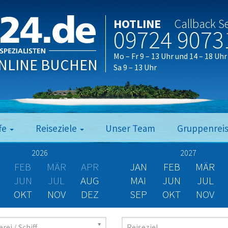
HOTLINE
Callback S
09724 9073
Mo – Fr 9 – 13 Uhr und 14 – 18 Uhr
NLINE BUCHEN
Sa 9 – 13 Uhr
fe
Reiseziele
Unser Team
Gruppenrei
2026
2027
FEB
MÄR
APR
JAN
FEB
MÄR
JUN
JUL
AUG
MAI
JUN
JUL
OKT
NOV
DEZ
SEP
OKT
NOV
rei / Schiff
Reiseziel