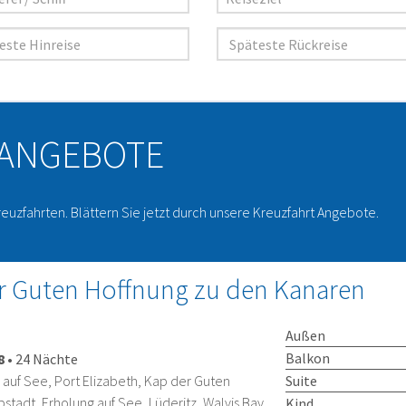
 ANGEBOTE
reuzfahrten. Blättern Sie jetzt durch unsere Kreuzfahrt Angebote.
 Guten Hoffnung zu den Kanaren
Außen
Balkon
8
•
24 Nächte
Suite
 auf See, Port Elizabeth, Kap der Guten
stadt, Erholung auf See, Lüderitz, Walvis Bay,
Kind