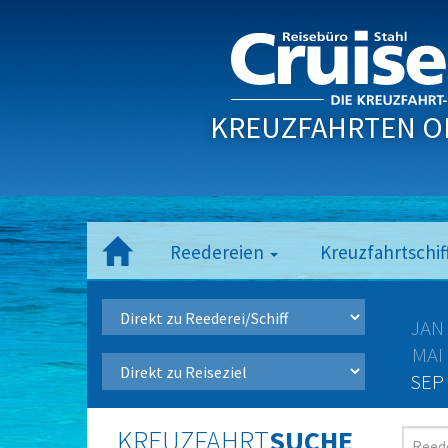
KREUZFAHRTEN O
Reedereien
Kreuzfahrtschif
JAN
MAI
SEP
KREUZFAHRT
SUCHE
Reede