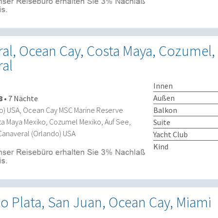
ral, Ocean Cay, Costa Maya, Cozumel,
ral
Innen
Außen
8
•
7 Nächte
Balkon
do) USA, Ocean Cay MSC Marine Reserve
ta Maya Mexiko, Cozumel Mexiko, Auf See,
Suite
Canaveral (Orlando) USA
Yacht Club
Kind
o Plata, San Juan, Ocean Cay, Miami