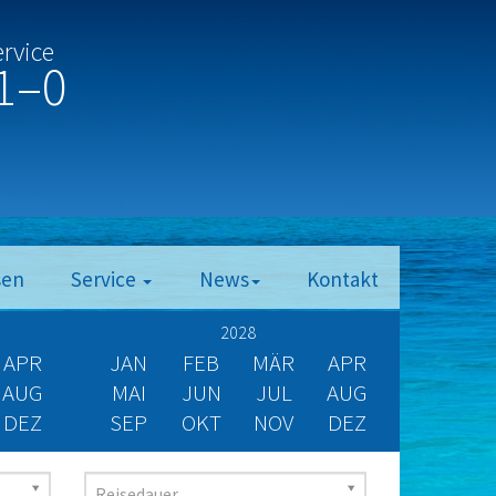
ervice
1–0
sen
Service
News
Kontakt
2028
APR
JAN
FEB
MÄR
APR
AUG
MAI
JUN
JUL
AUG
DEZ
SEP
OKT
NOV
DEZ
Reisedauer