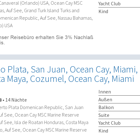
Canaveral (Orlando) USA, Ocean Cay MSC
Yacht Club
, Auf See, Grand Turk Island Turks and
Kind
Domenican Republic, Auf See, Nassau Bahamas,
o) USA
o Plata, San Juan, Ocean Cay, Miami, 
ta Maya, Cozumel, Ocean Cay, Miami
Innen
Außen
8
•
14 Nächte
Balkon
erto Plata Domenican Republic, San Juan
Auf See, Ocean Cay MSC Marine Reserve
Suite
f See, Isla de Roatan Honduras, Costa Maya
Yacht Club
o, Auf See, Ocean Cay MSC Marine Reserve
Kind