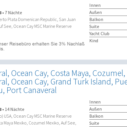
Innen
Außen
8
•
7 Nächte
Balkon
erto Plata Domenican Republic, San Juan
Auf See, Ocean Cay MSC Marine Reserve
Suite
Yacht Club
Kind
ral, Ocean Cay, Costa Maya, Cozumel,
al, Ocean Cay, Grand Turk Island, Pu
u, Port Canaveral
Innen
Außen
8
•
14 Nächte
Balkon
do) USA, Ocean Cay MSC Marine Reserve
ta Maya Mexiko, Cozumel Mexiko, Auf See,
Suite