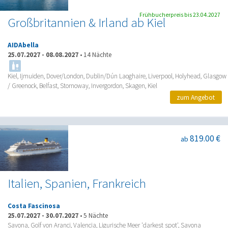
Frühbucherpreis bis 23.04.2027
Großbritannien & Irland ab Kiel
AIDAbella
25.07.2027
-
08.08.2027
•
14 Nächte
Kiel, Ijmuiden, Dover/London, Dublin/Dún Laoghaire, Liverpool, Holyhead, Glasgow
/ Greenock, Belfast, Stornoway, Invergordon, Skagen, Kiel
zum Angebot
819.00 €
ab
Italien, Spanien, Frankreich
Costa Fascinosa
25.07.2027
-
30.07.2027
•
5 Nächte
Savona, Golf von Aranci, Valencia, Ligurische Meer 'darkest spot', Savona