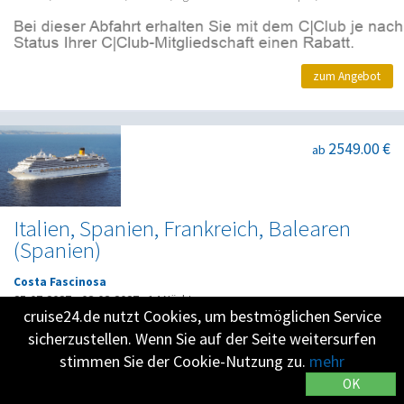
zum Angebot
2549.00 €
ab
Italien, Spanien, Frankreich, Balearen
(Spanien)
Costa Fascinosa
25.07.2027
-
08.08.2027
•
14 Nächte
cruise24.de nutzt Cookies, um bestmöglichen Service
Savona, Golf von Aranci, Valencia, Ligurische Meer 'darkest spot', Savona, Valencia,
Alborean Sea, Malaga, Alicante, Ibiza, Palma de Mallorca, Ligurische Meer 'darkest
sicherzustellen. Wenn Sie auf der Seite weitersurfen
spot', Savona
stimmen Sie der Cookie-Nutzung zu.
mehr
OK