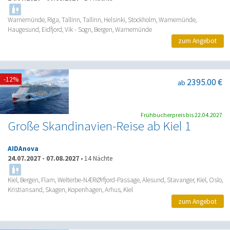
Warnemünde, Riga, Tallinn, Tallinn, Helsinki, Stockholm, Warnemünde,
Haugesund, Eidfjord, Vik - Sogn, Bergen, Warnemünde
zum Angebot
-12%
2395.00 €
ab
Frühbucherpreis bis 22.04.2027
Große Skandinavien-Reise ab Kiel 1
AIDAnova
24.07.2027
-
07.08.2027
•
14 Nächte
Kiel, Bergen, Flam, Welterbe-NÆRØYfjord-Passage, Alesund, Stavanger, Kiel, Oslo,
Kristiansand, Skagen, Kopenhagen, Arhus, Kiel
zum Angebot