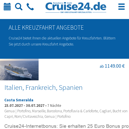
Kalender
Suche
Telefon
ALLE KREUZFAHRT ANGEBOTE
Cruise24 bietet ihnen die aktuellen Angebote für Kreuzfahrten. Blättern
Sie jetzt durch unsere Kreuzfahrt Angebote.
1149.00 €
ab
Italien, Frankreich, Spanien
Costa Smeralda
23.07.2027
-
30.07.2027
•
7 Nächte
Genua | Portofino, Marseille, Barcelona, Portoflavia & Carloforte, Cagliari, Bucht von
Capri, Rom/Civitavecchia, Genua | Portofino