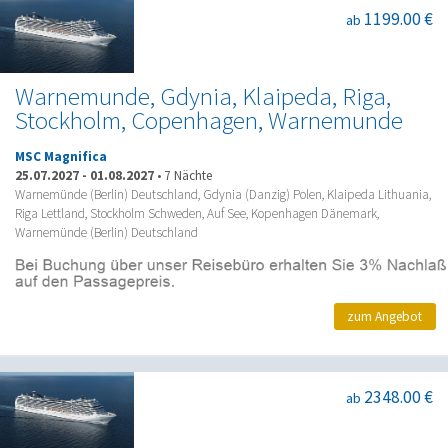
1199.00 €
ab
Warnemunde, Gdynia, Klaipeda, Riga,
Stockholm, Copenhagen, Warnemunde
MSC Magnifica
25.07.2027
-
01.08.2027
•
7 Nächte
Warnemünde (Berlin) Deutschland, Gdynia (Danzig) Polen, Klaipeda Lithuania,
Riga Lettland, Stockholm Schweden, Auf See, Kopenhagen Dänemark,
Warnemünde (Berlin) Deutschland
zum Angebot
2348.00 €
ab