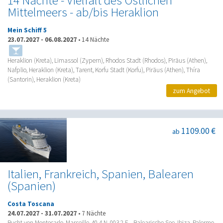
14 Nächte - Vielfalt des Östlichen
Mittelmeers - ab/bis Heraklion
Mein Schiff 5
23.07.2027
-
06.08.2027
•
14 Nächte
Heraklion (Kreta), Limassol (Zypern), Rhodos Stadt (Rhodos), Piräus (Athen),
Nafplio, Heraklion (Kreta), Tarent, Korfu Stadt (Korfu), Piräus (Athen), Thíra
(Santorin), Heraklion (Kreta)
zum Angebot
1109.00 €
ab
Italien, Frankreich, Spanien, Balearen
(Spanien)
Costa Toscana
24.07.2027
-
31.07.2027
•
7 Nächte
Bucht von Montecarlo, Marseille, 40.4 N, 003.2 E - Balearische See, Ibiza, Palermo,