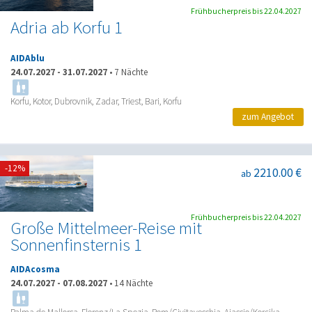
Frühbucherpreis bis 22.04.2027
Adria ab Korfu 1
AIDAblu
24.07.2027
-
31.07.2027
•
7 Nächte
Korfu, Kotor, Dubrovnik, Zadar, Triest, Bari, Korfu
zum Angebot
-12%
2210.00 €
ab
Frühbucherpreis bis 22.04.2027
Große Mittelmeer-Reise mit
Sonnenfinsternis 1
AIDAcosma
24.07.2027
-
07.08.2027
•
14 Nächte