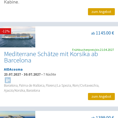
zum Angebot
-12%
1145.00 €
ab
Frühbucherpreis bis 21.04.2027
Mediterrane Schätze mit Korsika ab
Barcelona
AIDAcosma
23.07.2027
-
30.07.2027
•
7 Nächte
Barcelona, Palma de Mallorca, Florenz/La Spezia, Rom/Civitavecchia,
Ajaccio/Korsika, Barcelona
zum Angebot
1399.00 €
ab