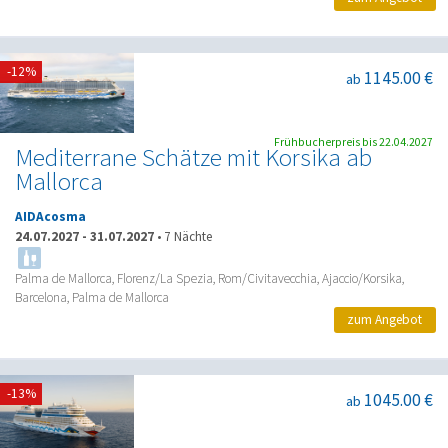
-12%
1145.00 €
ab
Frühbucherpreis bis 22.04.2027
Mediterrane Schätze mit Korsika ab
Mallorca
AIDAcosma
24.07.2027
-
31.07.2027
•
7 Nächte
Palma de Mallorca, Florenz/La Spezia, Rom/Civitavecchia, Ajaccio/Korsika,
Barcelona, Palma de Mallorca
zum Angebot
-13%
1045.00 €
ab