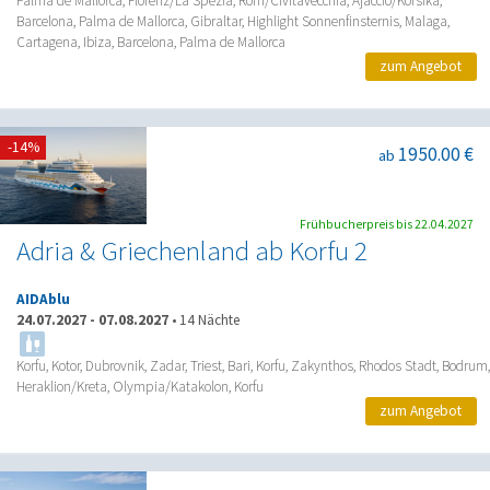
Palma de Mallorca, Florenz/La Spezia, Rom/Civitavecchia, Ajaccio/Korsika,
Barcelona, Palma de Mallorca, Gibraltar, Highlight Sonnenfinsternis, Malaga,
Cartagena, Ibiza, Barcelona, Palma de Mallorca
zum Angebot
-14%
1950.00 €
ab
Frühbucherpreis bis 22.04.2027
Adria & Griechenland ab Korfu 2
AIDAblu
24.07.2027
-
07.08.2027
•
14 Nächte
Korfu, Kotor, Dubrovnik, Zadar, Triest, Bari, Korfu, Zakynthos, Rhodos Stadt, Bodrum,
Heraklion/Kreta, Olympia/Katakolon, Korfu
zum Angebot