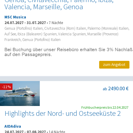
Valencia, Marseille, Genoa
MSC Musica
24.07.2027
-
31.07.2027
•
7 Nächte
Genua (Portofino) Italien, Civitavecchia (Rom) Italien, Palermo (Monreale) Italien,
Auf See, Ibiza (Balearen) Spanien, Valencia Spanien, Marseille (Provence)
Frankreich, Genua (Portofino) Italien
zum Angebot
-11%
2490.00 €
ab
Frühbucherpreis bis 22.04.2027
Highlights der Nord- und Ostseeküste 2
AIDAdiva
24.07.2027
-
07.08.2027
•
14 Nächte