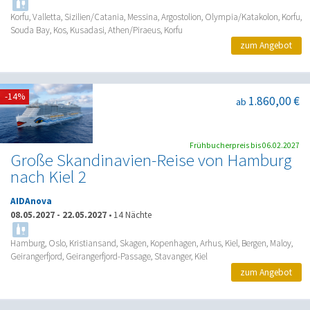
Korfu, Valletta, Sizilien/Catania, Messina, Argostolion, Olympia/Katakolon, Korfu,
Souda Bay, Kos, Kusadasi, Athen/Piraeus, Korfu
zum Angebot
-14%
1.860,00 €
ab
Frühbucherpreis bis 06.02.2027
Große Skandinavien-Reise von Hamburg
nach Kiel 2
AIDAnova
08.05.2027
-
22.05.2027
•
14 Nächte
Hamburg, Oslo, Kristiansand, Skagen, Kopenhagen, Arhus, Kiel, Bergen, Maloy,
Geirangerfjord, Geirangerfjord-Passage, Stavanger, Kiel
zum Angebot