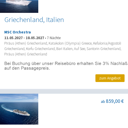
Griechenland, Italien
MSC Orchestra
11.05.2027
-
18.05.2027
•
7 Nächte
Piräus (Athen) Griechenland, Katakolon (Olympia) Greece, Kefalonia/Argostoli
Griechenland, Korfu Griechenland, Bari Italien, Auf See, Santorin Griechenland,
Piräus (Athen) Griechenland
zum Angebot
859,00 €
ab