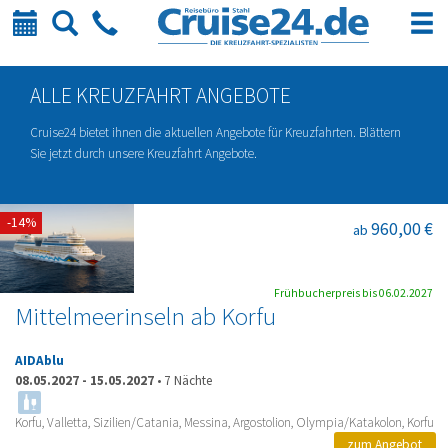
Kalender
Suche
Telefon
ALLE KREUZFAHRT ANGEBOTE
Cruise24 bietet ihnen die aktuellen Angebote für Kreuzfahrten. Blättern
Sie jetzt durch unsere Kreuzfahrt Angebote.
-14%
960,00 €
ab
Frühbucherpreis bis 06.02.2027
Mittelmeerinseln ab Korfu
AIDAblu
08.05.2027
-
15.05.2027
•
7 Nächte
Korfu, Valletta, Sizilien/Catania, Messina, Argostolion, Olympia/Katakolon, Korfu
zum Angebot