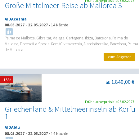
Frühbucherpreis bis 06.02.2027
Große Mittelmeer-Reise ab Mallorca 3
AIDAcosma
08.05.2027
-
22.05.2027
•
14 Nächte
Palma de Mallorca, Gibraltar, Malaga, Cartagena, Ibiza, Barcelona, Palma de
Mallorca, Florenz/La Spezia, Rom/Civitavecchia, Ajaccio/Korsika, Barcelona, Palma
de Mallorca
zum Angebot
-15%
1.840,00 €
ab
Frühbucherpreis bis 06.02.2027
Griechenland & Mittelmeerinseln ab Korfu
1
AIDAblu
08.05.2027
-
22.05.2027
•
14 Nächte