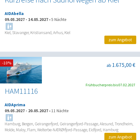
AIDAbella
09.05.2027
-
14.05.2027
•
5 Nächte
Kiel, Stavanger, Kristiansand, Arhus, Kiel
zum Angebot
-10%
1.675,00 €
ab
Frühbucherpreis bis 07.02.2027
HAM11116
AIDAprima
09.05.2027
-
20.05.2027
•
11 Nächte
Hamburg, Bergen, Geirangerfjord, Geirangerfjord-Passage, Alesund, Trondheim,
Molde, Maloy, Flam, Welterbe-NÆRØYfjord-Passage, Eidfjord, Hamburg
zum Angebot