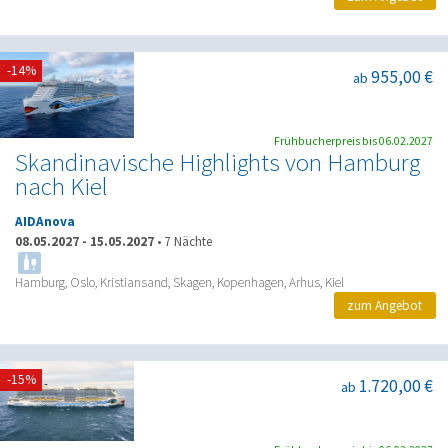
-14%
955,00 €
ab
Frühbucherpreis bis 06.02.2027
Skandinavische Highlights von Hamburg
nach Kiel
AIDAnova
08.05.2027
-
15.05.2027
•
7 Nächte
Hamburg, Oslo, Kristiansand, Skagen, Kopenhagen, Arhus, Kiel
zum Angebot
-15%
1.720,00 €
ab