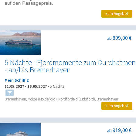
zum Angebot
899,00 €
ab
5 Nächte - Fjordmomente zum Durchatmen
- ab/bis Bremerhaven
Mein Schiff 2
11.05.2027
-
16.05.2027
•
5 Nächte
Bremerhaven, Molde (Moldefjord), Nordfjordeid (Eidsfjord), Bremerhaven
zum Angebot
919,00 €
ab