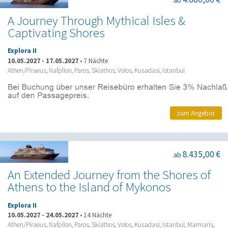
A Journey Through Mythical Isles &
Captivating Shores
Explora II
10.05.2027
-
17.05.2027
•
7 Nächte
Athen/Piraeus, Nafplion, Paros, Skíathos, Volos, Kusadasi, Istanbul
zum Angebot
8.435,00 €
ab
An Extended Journey from the Shores of
Athens to the Island of Mykonos
Explora II
10.05.2027
-
24.05.2027
•
14 Nächte
Athen/Piraeus, Nafplion, Paros, Skíathos, Volos, Kusadasi, Istanbul, Marmaris,