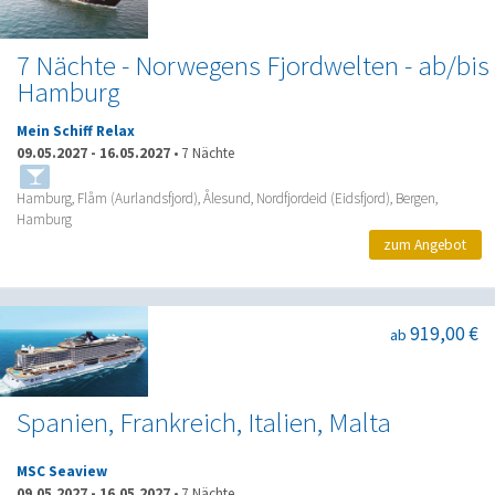
7 Nächte - Norwegens Fjordwelten - ab/bis
Hamburg
Mein Schiff Relax
09.05.2027
-
16.05.2027
•
7 Nächte
Hamburg, Flåm (Aurlandsfjord), Ålesund, Nordfjordeid (Eidsfjord), Bergen,
Hamburg
zum Angebot
919,00 €
ab
Spanien, Frankreich, Italien, Malta
MSC Seaview
09.05.2027
-
16.05.2027
•
7 Nächte