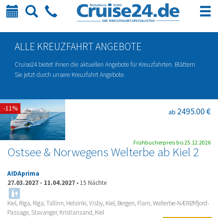
Kalender
Suche
Telefon
ALLE KREUZFAHRT ANGEBOTE
Cruise24 bietet ihnen die aktuellen Angebote für Kreuzfahrten. Blättern
Sie jetzt durch unsere Kreuzfahrt Angebote.
-11%
2495.00 €
ab
Frühbucherpreis bis 25.12.2026
Ostsee & Norwegens Welterbe ab Kiel 2
AIDAprima
27.03.2027
-
11.04.2027
•
15 Nächte
Kiel, Riga, Riga, Tallinn, Helsinki, Visby, Kiel, Bergen, Flam, Welterbe-NÆRØYfjord-
Passage, Stavanger, Kristiansand, Kiel