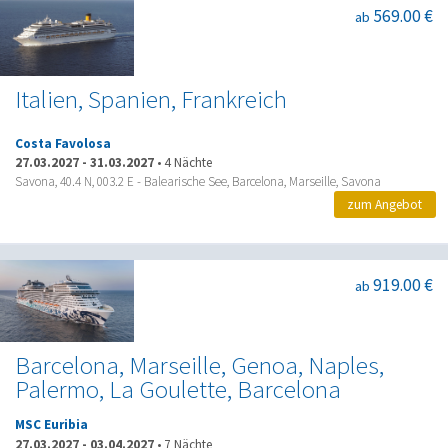
569.00 €
ab
Italien, Spanien, Frankreich
Costa Favolosa
27.03.2027
-
31.03.2027
•
4 Nächte
Savona, 40.4 N, 003.2 E - Balearische See, Barcelona, Marseille, Savona
zum Angebot
919.00 €
ab
Barcelona, Marseille, Genoa, Naples,
Palermo, La Goulette, Barcelona
MSC Euribia
27.03.2027
-
03.04.2027
•
7 Nächte