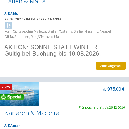
Italien & Malta
AIDAblu
28.03.2027
-
04.04.2027
•
7 Nächte
Rom/Civitavecchia, Valletta, Sizilien/Catania, Sizilien/Palermo, Neapel,
Olbia/Sardinien, Rom/Civitavecchia
zum Angebot
-14%
975.00 €
ab
Frühbucherpreis bis 26.12.2026
Kanaren & Madeira
AIDAmar