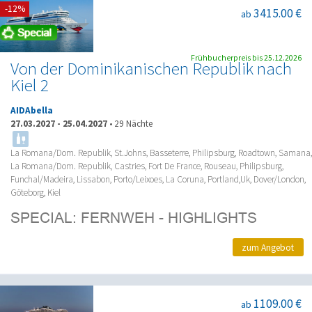
-12%
3415.00 €
ab
Frühbucherpreis bis 25.12.2026
Von der Dominikanischen Republik nach
Kiel 2
AIDAbella
27.03.2027
-
25.04.2027
•
29 Nächte
La Romana/Dom. Republik, St.Johns, Basseterre, Philipsburg, Roadtown, Samana,
La Romana/Dom. Republik, Castries, Fort De France, Rouseau, Philipsburg,
Funchal/Madeira, Lissabon, Porto/Leixoes, La Coruna, Portland,Uk, Dover/London,
Göteborg, Kiel
zum Angebot
1109.00 €
ab