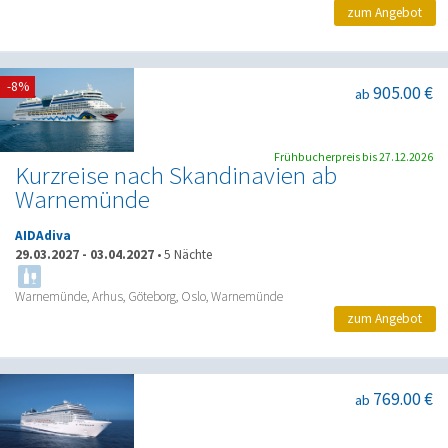
zum Angebot
-8%
905.00 €
ab
Frühbucherpreis bis 27.12.2026
Kurzreise nach Skandinavien ab
Warnemünde
AIDAdiva
29.03.2027
-
03.04.2027
•
5 Nächte
Warnemünde, Arhus, Göteborg, Oslo, Warnemünde
zum Angebot
769.00 €
ab