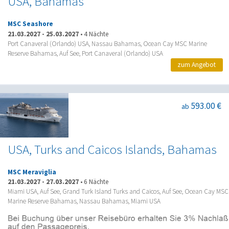
USA, Bahamas
MSC Seashore
21.03.2027
-
25.03.2027
•
4 Nächte
Port Canaveral (Orlando) USA, Nassau Bahamas, Ocean Cay MSC Marine
Reserve Bahamas, Auf See, Port Canaveral (Orlando) USA
zum Angebot
593.00 €
ab
USA, Turks and Caicos Islands, Bahamas
MSC Meraviglia
21.03.2027
-
27.03.2027
•
6 Nächte
Miami USA, Auf See, Grand Turk Island Turks and Caicos, Auf See, Ocean Cay MSC
Marine Reserve Bahamas, Nassau Bahamas, Miami USA