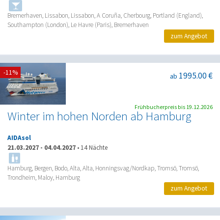
Bremerhaven, Lissabon, Lissabon, A Coruña, Cherbourg, Portland (England),
Southampton (London), Le Havre (Paris), Bremerhaven
zum Angebot
-11%
1995.00 €
ab
Frühbucherpreis bis 19.12.2026
Winter im hohen Norden ab Hamburg
AIDAsol
21.03.2027
-
04.04.2027
•
14 Nächte
Hamburg, Bergen, Bodo, Alta, Alta, Honningsvag/Nordkap, Tromsö, Tromsö,
Trondheim, Maloy, Hamburg
zum Angebot