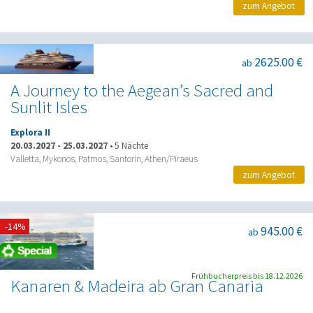
zum Angebot
2625.00 €
ab
A Journey to the Aegean’s Sacred and
Sunlit Isles
Explora II
20.03.2027
-
25.03.2027
•
5 Nächte
Valletta, Mykonos, Patmos, Santorin, Athen/Piraeus
zum Angebot
-14%
945.00 €
ab
Frühbucherpreis bis 18.12.2026
Kanaren & Madeira ab Gran Canaria