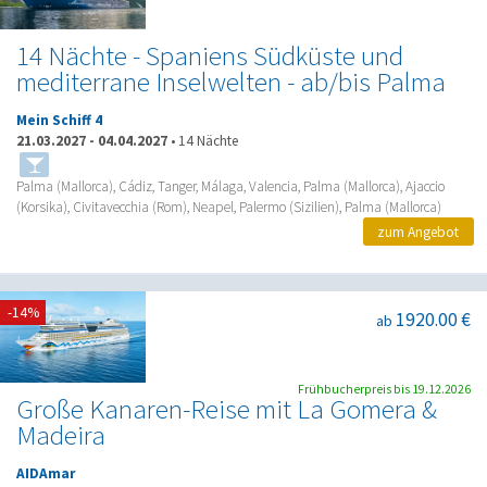
14 Nächte - Spaniens Südküste und
mediterrane Inselwelten - ab/bis Palma
Mein Schiff 4
21.03.2027
-
04.04.2027
•
14 Nächte
Palma (Mallorca), Cádiz, Tanger, Málaga, Valencia, Palma (Mallorca), Ajaccio
(Korsika), Civitavecchia (Rom), Neapel, Palermo (Sizilien), Palma (Mallorca)
zum Angebot
-14%
1920.00 €
ab
Frühbucherpreis bis 19.12.2026
Große Kanaren-Reise mit La Gomera &
Madeira
AIDAmar