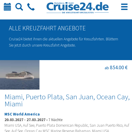
Kalender
Suche
Telefon
ALLE KREUZFAHRT ANGEBOTE
Cruise24 bietet ihnen die aktuellen Angebote für Kreuzfahrten. Blättern
Sie jetzt durch unsere Kreuzfahrt Angebote.
854.00 €
ab
Miami, Puerto Plata, San Juan, Ocean Cay,
Miami
MSC World America
20.03.2027
-
27.03.2027
•
7 Nächte
Miami USA, Auf See, Puerto Plata Domenican Republic, San Juan Puerto Rico, Auf
See, Auf See, Ocean Cay MSC Marine Reserve Bahamas, Miami USA