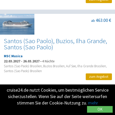
463.00 €
ab
Santos (Sao Paolo), Buzios, Ilha Grande,
Santos (Sao Paolo)
MSC Musica
22.03.2027
-
26.03.2027
•
4 Nächte
Santos (Sao Paolo) Brasilien, Buzios Brasilien, Auf See, Ilha Grande Brasilien,
Santos (Sao Paolo) Brasilien
zum Angebot
cruise24.de nutzt Cookies, um bestmöglichen Service
sicherzustellen. Wenn Sie auf der Seite weitersurfen
1109.00 €
ab
stimmen Sie der Cookie-Nutzung zu.
mehr
OK