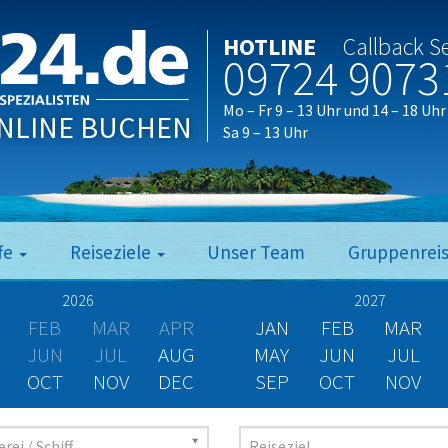
HOTLINE
Callback S
09724 9073
Mo – Fr 9 – 13 Uhr und 14 – 18 Uhr
NLINE BUCHEN
Sa 9 – 13 Uhr
fe
Reiseziele
Unser Team
Gruppenrei
2026
2027
FEB
MAR
APR
JAN
FEB
MAR
JUN
JUL
AUG
MAY
JUN
JUL
OCT
NOV
DEC
SEP
OCT
NOV
rei / Schiff
Reiseziel