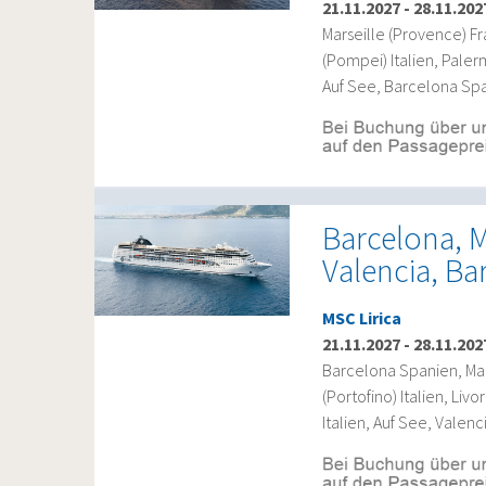
21.11.2027
-
28.11.202
Marseille (Provence) Fr
(Pompei) Italien, Paler
Auf See, Barcelona Spa
Barcelona, M
Valencia, Ba
MSC Lirica
21.11.2027
-
28.11.202
Barcelona Spanien, Mar
(Portofino) Italien, Liv
Italien, Auf See, Vale