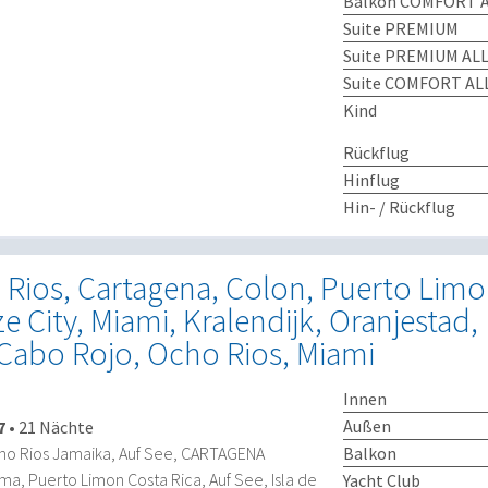
Balkon COMFORT A
Suite PREMIUM
Suite PREMIUM ALL
Suite COMFORT ALL
Kind
Rückflug
Hinflug
Hin- / Rückflug
Rios, Cartagena, Colon, Puerto Limon
e City, Miami, Kralendijk, Oranjestad,
 Cabo Rojo, Ocho Rios, Miami
Innen
Außen
7
•
21 Nächte
Balkon
cho Rios Jamaika, Auf See, CARTAGENA
, Puerto Limon Costa Rica, Auf See, Isla de
Yacht Club