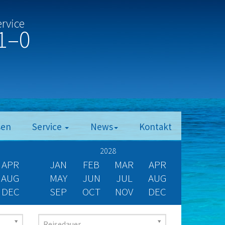
ervice
1–0
sen
Service
News
Kontakt
2028
APR
JAN
FEB
MAR
APR
AUG
MAY
JUN
JUL
AUG
DEC
SEP
OCT
NOV
DEC
Reisedauer