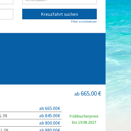
Kreuzfahrt suchen
Filter zurücksetzen
665.00 €
ab
ab 665.00€
L IN
ab 845.00€
Frühbucherpreis
bis 19.08.2027
ab 800.00€
L IN
ab 980.00€