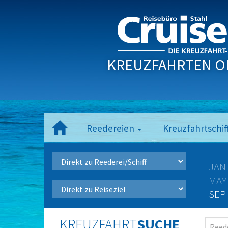
KREUZFAHRTEN O
Reedereien
Kreuzfahrtschif
JAN
MAY
SEP
KREUZFAHRT
SUCHE
Reede