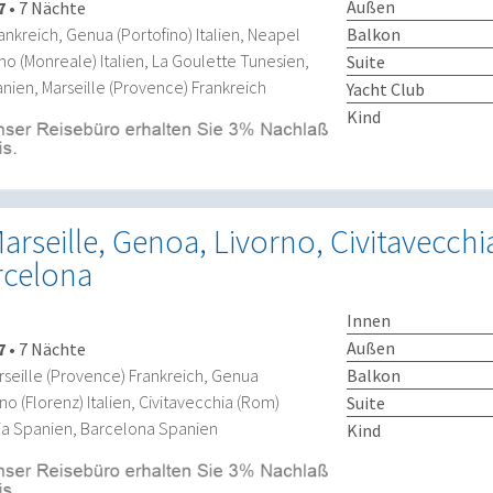
Außen
7
•
7 Nächte
Balkon
ankreich, Genua (Portofino) Italien, Neapel
mo (Monreale) Italien, La Goulette Tunesien,
Suite
nien, Marseille (Provence) Frankreich
Yacht Club
Kind
arseille, Genoa, Livorno, Civitavecchi
rcelona
Innen
Außen
7
•
7 Nächte
Balkon
seille (Provence) Frankreich, Genua
orno (Florenz) Italien, Civitavecchia (Rom)
Suite
ncia Spanien, Barcelona Spanien
Kind