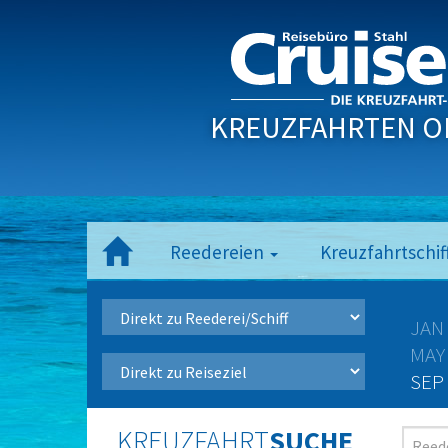
KREUZFAHRTEN O
Reedereien
Kreuzfahrtschif
JAN
MAY
SEP
KREUZFAHRT
SUCHE
Reede