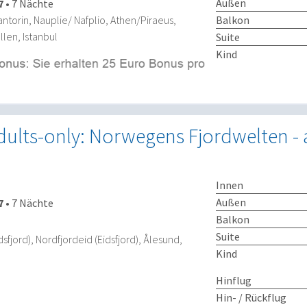
Außen
7
•
7 Nächte
Balkon
Santorin, Nauplie/ Nafplio, Athen/Piraeus,
len, Istanbul
Suite
Kind
dults-only: Norwegens Fjordwelten - 
Innen
Außen
7
•
7 Nächte
Balkon
Suite
fjord), Nordfjordeid (Eidsfjord), Ålesund,
Kind
Hinflug
Hin- / Rückflug