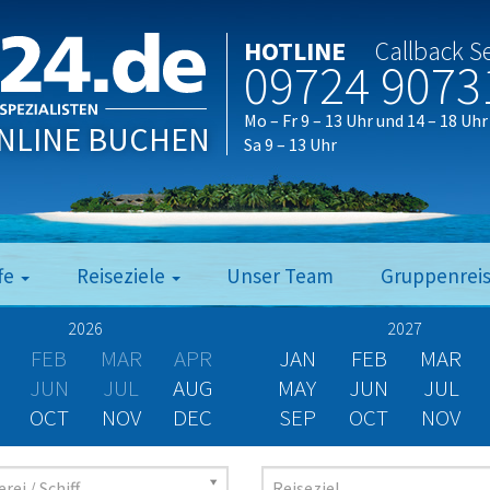
HOTLINE
Callback S
09724 9073
Mo – Fr 9 – 13 Uhr und 14 – 18 Uhr
NLINE BUCHEN
Sa 9 – 13 Uhr
fe
Reiseziele
Unser Team
Gruppenrei
2026
2027
FEB
MAR
APR
JAN
FEB
MAR
JUN
JUL
AUG
MAY
JUN
JUL
OCT
NOV
DEC
SEP
OCT
NOV
rei / Schiff
Reiseziel