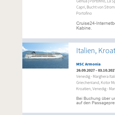
Genua | Portofino, La S
Capri, Bucht von Stromb
Portofino
Italien, Kro
MSC Armonia
26.09.2027
-
03.10.202
Venedig - Marghera Ital
Griechenland, Kotor Mon
Kroatien, Venedig - Mar