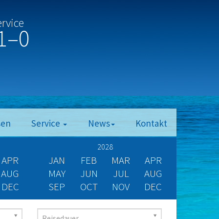
ervice
1–0
sen
Service
News
Kontakt
2028
APR
JAN
FEB
MAR
APR
AUG
MAY
JUN
JUL
AUG
DEC
SEP
OCT
NOV
DEC
Reisedauer