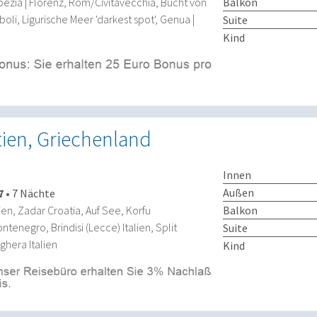
Balkon
pezia | Florenz, Rom/Civitavecchia, Bucht von
oli, Ligurische Meer 'darkest spot', Genua |
Suite
Kind
atien, Griechenland
Innen
Außen
7
•
7 Nächte
Balkon
ien, Zadar Croatia, Auf See, Korfu
tenegro, Brindisi (Lecce) Italien, Split
Suite
ghera Italien
Kind