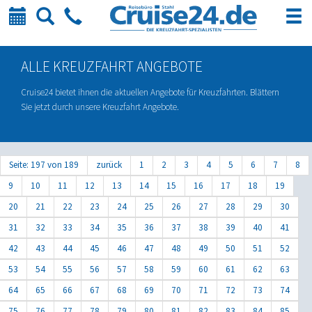
Kalender
Suche
Telefon
ALLE KREUZFAHRT ANGEBOTE
Cruise24 bietet ihnen die aktuellen Angebote für Kreuzfahrten. Blättern
Sie jetzt durch unsere Kreuzfahrt Angebote.
Seite: 197 von 189
zurück
1
2
3
4
5
6
7
8
9
10
11
12
13
14
15
16
17
18
19
20
21
22
23
24
25
26
27
28
29
30
31
32
33
34
35
36
37
38
39
40
41
42
43
44
45
46
47
48
49
50
51
52
53
54
55
56
57
58
59
60
61
62
63
64
65
66
67
68
69
70
71
72
73
74
75
76
77
78
79
80
81
82
83
84
85