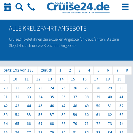
Kalender
Suche
Telefon
ALLE KREUZFAHRT ANGEBOTE
Cruise24 bietet ihnen die aktuellen Angebote für Kreuzfahrten. Blättern
Sie jetzt durch unsere Kreuzfahrt Angebote.
Seite: 192 von 189
zurück
1
2
3
4
5
6
7
8
9
10
11
12
13
14
15
16
17
18
19
20
21
22
23
24
25
26
27
28
29
30
31
32
33
34
35
36
37
38
39
40
41
42
43
44
45
46
47
48
49
50
51
52
53
54
55
56
57
58
59
60
61
62
63
64
65
66
67
68
69
70
71
72
73
74
75
76
77
78
79
80
81
82
83
84
85