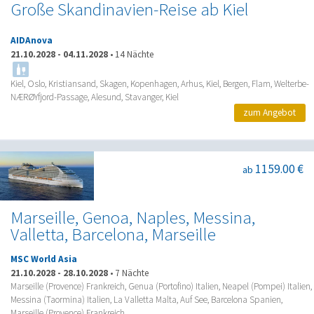
Große Skandinavien-Reise ab Kiel
AIDAnova
21.10.2028
-
04.11.2028
•
14 Nächte
Kiel, Oslo, Kristiansand, Skagen, Kopenhagen, Arhus, Kiel, Bergen, Flam, Welterbe-
NÆRØYfjord-Passage, Alesund, Stavanger, Kiel
zum Angebot
1159.00 €
ab
Marseille, Genoa, Naples, Messina,
Valletta, Barcelona, Marseille
MSC World Asia
21.10.2028
-
28.10.2028
•
7 Nächte
Marseille (Provence) Frankreich, Genua (Portofino) Italien, Neapel (Pompei) Italien,
Messina (Taormina) Italien, La Valletta Malta, Auf See, Barcelona Spanien,
Marseille (Provence) Frankreich