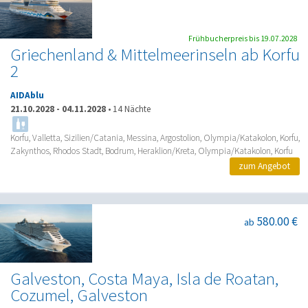
Frühbucherpreis bis 19.07.2028
Griechenland & Mittelmeerinseln ab Korfu
2
AIDAblu
21.10.2028
-
04.11.2028
•
14 Nächte
Korfu, Valletta, Sizilien/Catania, Messina, Argostolion, Olympia/Katakolon, Korfu,
Zakynthos, Rhodos Stadt, Bodrum, Heraklion/Kreta, Olympia/Katakolon, Korfu
zum Angebot
580.00 €
ab
Galveston, Costa Maya, Isla de Roatan,
Cozumel, Galveston