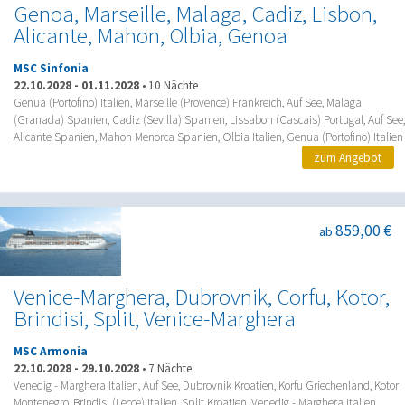
Genoa, Marseille, Malaga, Cadiz, Lisbon,
Alicante, Mahon, Olbia, Genoa
MSC Sinfonia
22.10.2028
-
01.11.2028
•
10 Nächte
Genua (Portofino) Italien, Marseille (Provence) Frankreich, Auf See, Malaga
(Granada) Spanien, Cadiz (Sevilla) Spanien, Lissabon (Cascais) Portugal, Auf See,
Alicante Spanien, Mahon Menorca Spanien, Olbia Italien, Genua (Portofino) Italien
zum Angebot
859,00 €
ab
Venice-Marghera, Dubrovnik, Corfu, Kotor,
Brindisi, Split, Venice-Marghera
MSC Armonia
22.10.2028
-
29.10.2028
•
7 Nächte
Venedig - Marghera Italien, Auf See, Dubrovnik Kroatien, Korfu Griechenland, Kotor
Montenegro, Brindisi (Lecce) Italien, Split Kroatien, Venedig - Marghera Italien