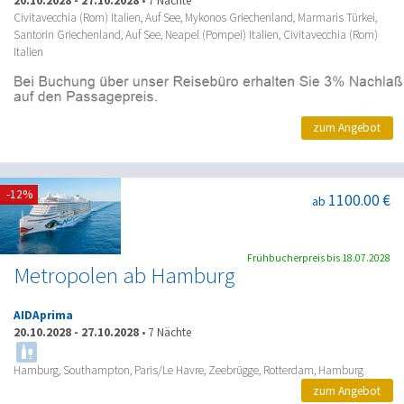
20.10.2028
-
27.10.2028
•
7 Nächte
Civitavecchia (Rom) Italien, Auf See, Mykonos Griechenland, Marmaris Türkei,
Santorin Griechenland, Auf See, Neapel (Pompei) Italien, Civitavecchia (Rom)
Italien
zum Angebot
-12%
1100.00 €
ab
Frühbucherpreis bis 18.07.2028
Metropolen ab Hamburg
AIDAprima
20.10.2028
-
27.10.2028
•
7 Nächte
Hamburg, Southampton, Paris/Le Havre, Zeebrügge, Rotterdam, Hamburg
zum Angebot