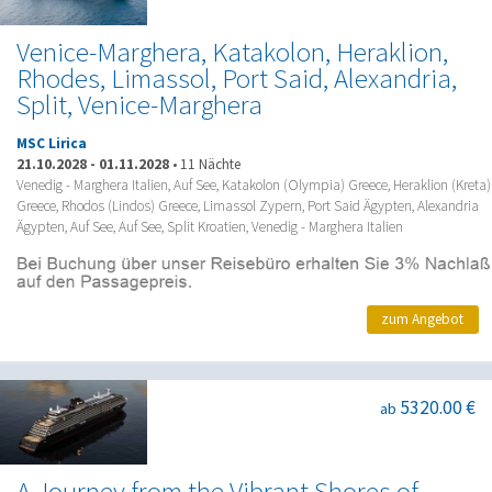
Venice-Marghera, Katakolon, Heraklion,
Rhodes, Limassol, Port Said, Alexandria,
Split, Venice-Marghera
MSC Lirica
21.10.2028
-
01.11.2028
•
11 Nächte
Venedig - Marghera Italien, Auf See, Katakolon (Olympia) Greece, Heraklion (Kreta)
Greece, Rhodos (Lindos) Greece, Limassol Zypern, Port Said Ägypten, Alexandria
Ägypten, Auf See, Auf See, Split Kroatien, Venedig - Marghera Italien
zum Angebot
5320.00 €
ab
A Journey from the Vibrant Shores of