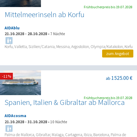
Frühbucherpreis bis 19.07.2028
Mittelmeerinseln ab Korfu
AIDAblu
21.10.2028
-
28.10.2028
•
7 Nächte
Korfu, Valletta, Sizilien/Catania, Messina, Argostolion, Olympia/Katakolon, Korfu
zum Angebot
-11%
1525.00 €
ab
Frühbucherpreis bis 19.07.2028
Spanien, Italien & Gibraltar ab Mallorca
AIDAcosma
21.10.2028
-
31.10.2028
•
10 Nächte
Palma de Mallorca, Gibraltar, Malaga, Cartagena, Ibiza, Barcelona, Palma de