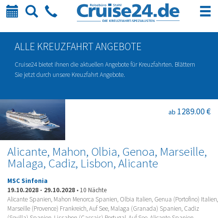
Kalender
Suche
Telefon
ALLE KREUZFAHRT ANGEBOTE
Cruise24 bietet ihnen die aktuellen Angebote für Kreuzfahrten. Blättern
Sie jetzt durch unsere Kreuzfahrt Angebote.
1289.00 €
ab
Alicante, Mahon, Olbia, Genoa, Marseille,
Malaga, Cadiz, Lisbon, Alicante
MSC Sinfonia
19.10.2028
-
29.10.2028
•
10 Nächte
Alicante Spanien, Mahon Menorca Spanien, Olbia Italien, Genua (Portofino) Italien,
Marseille (Provence) Frankreich, Auf See, Malaga (Granada) Spanien, Cadiz
(Sevilla) Spanien, Lissabon (Cascais) Portugal, Auf See, Alicante Spanien