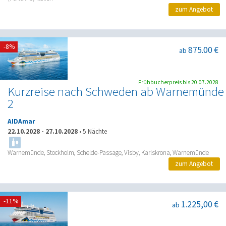
zum Angebot
-8%
875.00 €
ab
Frühbucherpreis bis 20.07.2028
Kurzreise nach Schweden ab Warnemünde
2
AIDAmar
22.10.2028
-
27.10.2028
•
5 Nächte
Warnemünde, Stockholm, Schelde-Passage, Visby, Karlskrona, Warnemünde
zum Angebot
-11%
1.225,00 €
ab