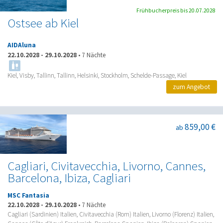
Frühbucherpreis bis 20.07.2028
Ostsee ab Kiel
AIDAluna
22.10.2028
-
29.10.2028
•
7 Nächte
Kiel, Visby, Tallinn, Tallinn, Helsinki, Stockholm, Schelde-Passage, Kiel
zum Angebot
859,00 €
ab
Cagliari, Civitavecchia, Livorno, Cannes,
Barcelona, Ibiza, Cagliari
MSC Fantasia
22.10.2028
-
29.10.2028
•
7 Nächte
Cagliari (Sardinien) Italien, Civitavecchia (Rom) Italien, Livorno (Florenz) Italien,