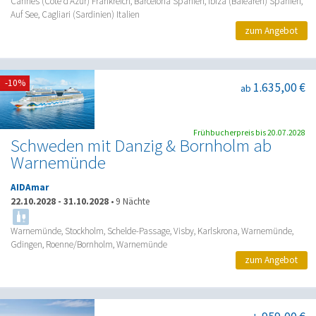
Cannes (Côte d'Azur) Frankreich, Barcelona Spanien, Ibiza (Balearen) Spanien,
Auf See, Cagliari (Sardinien) Italien
zum Angebot
-10%
1.635,00 €
ab
Frühbucherpreis bis 20.07.2028
Schweden mit Danzig & Bornholm ab
Warnemünde
AIDAmar
22.10.2028
-
31.10.2028
•
9 Nächte
Warnemünde, Stockholm, Schelde-Passage, Visby, Karlskrona, Warnemünde,
Gdingen, Roenne/Bornholm, Warnemünde
zum Angebot