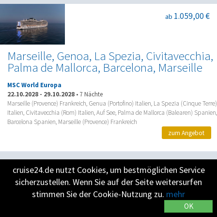
1.059,00 €
ab
Marseille, Genoa, La Spezia, Civitavecchia,
Palma de Mallorca, Barcelona, Marseille
MSC World Europa
22.10.2028
-
29.10.2028
•
7 Nächte
Marseille (Provence) Frankreich, Genua (Portofino) Italien, La Spezia (Cinque Terre)
Italien, Civitavecchia (Rom) Italien, Auf See, Palma de Mallorca (Balearen) Spanien,
Barcelona Spanien, Marseille (Provence) Frankreich
zum Angebot
cruise24.de nutzt Cookies, um bestmöglichen Service
-12%
1.140,00 €
ab
sicherzustellen. Wenn Sie auf der Seite weitersurfen
stimmen Sie der Cookie-Nutzung zu.
mehr
Frühbucherpreis bis 20.07.2028
OK
Östliches Mittelmeer mit Istanbul 1