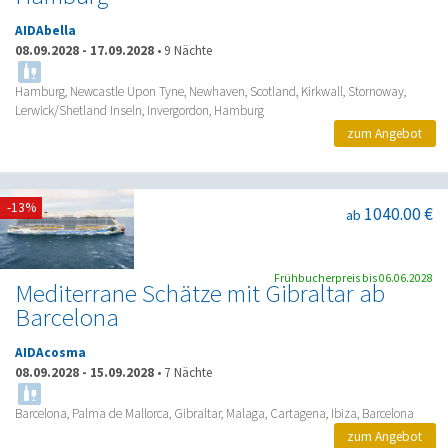
AIDAbella
08.09.2028
-
17.09.2028
•
9 Nächte
Hamburg, Newcastle Upon Tyne, Newhaven, Scotland, Kirkwall, Stornoway,
Lerwick/Shetland Inseln, Invergordon, Hamburg
zum Angebot
-13%
1040.00 €
ab
Frühbucherpreis bis 06.06.2028
Mediterrane Schätze mit Gibraltar ab
Barcelona
AIDAcosma
08.09.2028
-
15.09.2028
•
7 Nächte
Barcelona, Palma de Mallorca, Gibraltar, Malaga, Cartagena, Ibiza, Barcelona
zum Angebot