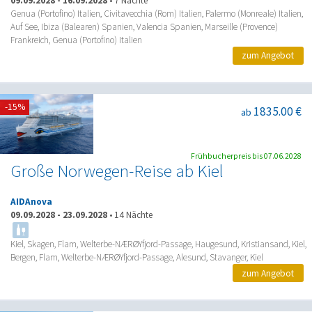
09.09.2028
-
16.09.2028
•
7 Nächte
Genua (Portofino) Italien, Civitavecchia (Rom) Italien, Palermo (Monreale) Italien,
Auf See, Ibiza (Balearen) Spanien, Valencia Spanien, Marseille (Provence)
Frankreich, Genua (Portofino) Italien
zum Angebot
-15%
1835.00 €
ab
Frühbucherpreis bis 07.06.2028
Große Norwegen-Reise ab Kiel
AIDAnova
09.09.2028
-
23.09.2028
•
14 Nächte
Kiel, Skagen, Flam, Welterbe-NÆRØYfjord-Passage, Haugesund, Kristiansand, Kiel,
Bergen, Flam, Welterbe-NÆRØYfjord-Passage, Alesund, Stavanger, Kiel
zum Angebot