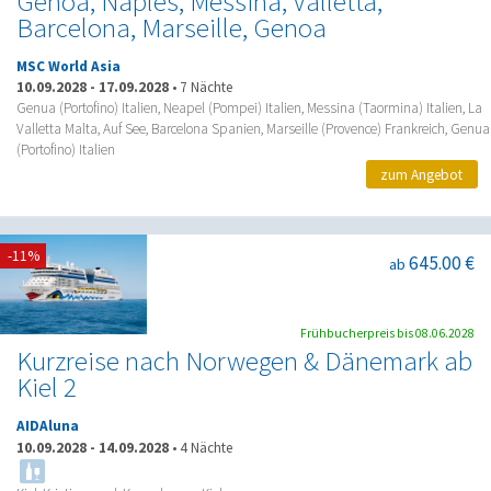
Genoa, Naples, Messina, Valletta,
Barcelona, Marseille, Genoa
MSC World Asia
10.09.2028
-
17.09.2028
•
7 Nächte
Genua (Portofino) Italien, Neapel (Pompei) Italien, Messina (Taormina) Italien, La
Valletta Malta, Auf See, Barcelona Spanien, Marseille (Provence) Frankreich, Genua
(Portofino) Italien
zum Angebot
-11%
645.00 €
ab
Frühbucherpreis bis 08.06.2028
Kurzreise nach Norwegen & Dänemark ab
Kiel 2
AIDAluna
10.09.2028
-
14.09.2028
•
4 Nächte