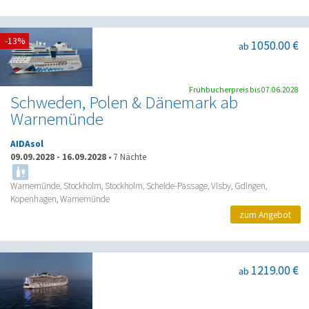
-13%
1050.00 €
ab
Frühbucherpreis bis 07.06.2028
Schweden, Polen & Dänemark ab
Warnemünde
AIDAsol
09.09.2028
-
16.09.2028
•
7 Nächte
Warnemünde, Stockholm, Stockholm, Schelde-Passage, Visby, Gdingen,
Kopenhagen, Warnemünde
zum Angebot
1219.00 €
ab