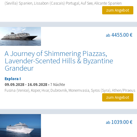
(Sevilla) Spanien, Lissabon (Cascais) Portugal, Auf See, Alicante Spanien
zum Angebot
4455.00 €
ab
A Journey of Shimmering Piazzas,
Lavender-Scented Hills & Byzantine
Grandeur
Explora I
09.09.2028
-
16.09.2028
•
7 Nächte
Fusina (Venice), Koper, Hvar, Dubrovnik, Monemvasia, Syros (Syra), Athen/Piraeus
zum Angebot
1039.00 €
ab