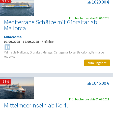
-13%
1020.00 €
ab
Frühbucherpreis bis 07.06.2028
Mediterrane Schätze mit Gibraltar ab
Mallorca
AIDAcosma
09.09.2028
-
16.09.2028
•
7 Nächte
Palma de Mallorca, Gibraltar, Malaga, Cartagena, Ibiza, Barcelona, Palma de
Mallorca
zum Angebot
-13%
1045.00 €
ab
Frühbucherpreis bis 07.06.2028
Mittelmeerinseln ab Korfu