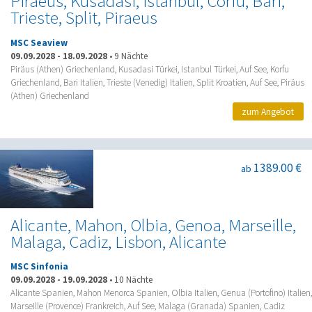
Piraeus, Kusadasi, Istanbul, Corfu, Bari,
Trieste, Split, Piraeus
MSC Seaview
09.09.2028
-
18.09.2028
•
9 Nächte
Piräus (Athen) Griechenland, Kusadasi Türkei, Istanbul Türkei, Auf See, Korfu
Griechenland, Bari Italien, Trieste (Venedig) Italien, Split Kroatien, Auf See, Piräus
(Athen) Griechenland
zum Angebot
1389.00 €
ab
Alicante, Mahon, Olbia, Genoa, Marseille,
Malaga, Cadiz, Lisbon, Alicante
MSC Sinfonia
09.09.2028
-
19.09.2028
•
10 Nächte
Alicante Spanien, Mahon Menorca Spanien, Olbia Italien, Genua (Portofino) Italien,
Marseille (Provence) Frankreich, Auf See, Malaga (Granada) Spanien, Cadiz