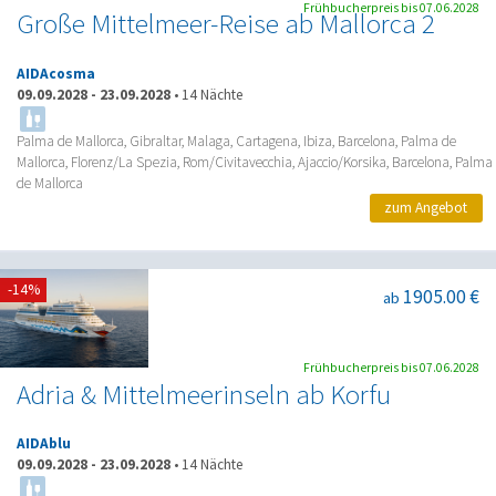
Frühbucherpreis bis 07.06.2028
Große Mittelmeer-Reise ab Mallorca 2
AIDAcosma
09.09.2028
-
23.09.2028
•
14 Nächte
Palma de Mallorca, Gibraltar, Malaga, Cartagena, Ibiza, Barcelona, Palma de
Mallorca, Florenz/La Spezia, Rom/Civitavecchia, Ajaccio/Korsika, Barcelona, Palma
de Mallorca
zum Angebot
-14%
1905.00 €
ab
Frühbucherpreis bis 07.06.2028
Adria & Mittelmeerinseln ab Korfu
AIDAblu
09.09.2028
-
23.09.2028
•
14 Nächte