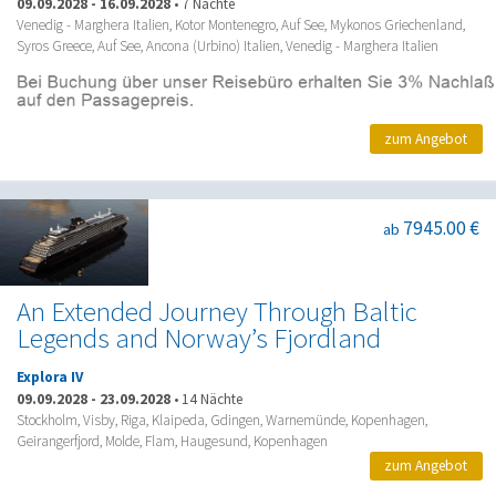
09.09.2028
-
16.09.2028
•
7 Nächte
Venedig - Marghera Italien, Kotor Montenegro, Auf See, Mykonos Griechenland,
Syros Greece, Auf See, Ancona (Urbino) Italien, Venedig - Marghera Italien
zum Angebot
7945.00 €
ab
An Extended Journey Through Baltic
Legends and Norway’s Fjordland
Explora IV
09.09.2028
-
23.09.2028
•
14 Nächte
Stockholm, Visby, Riga, Klaipeda, Gdingen, Warnemünde, Kopenhagen,
Geirangerfjord, Molde, Flam, Haugesund, Kopenhagen
zum Angebot