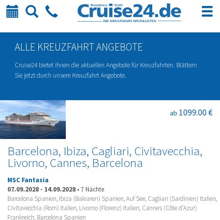
Kalender
Suche
Telefon
ALLE KREUZFAHRT ANGEBOTE
Cruise24 bietet ihnen die aktuellen Angebote für Kreuzfahrten. Blättern
Sie jetzt durch unsere Kreuzfahrt Angebote.
1099.00 €
ab
Barcelona, Ibiza, Cagliari, Civitavecchia,
Livorno, Cannes, Barcelona
MSC Fantasia
07.09.2028
-
14.09.2028
•
7 Nächte
Barcelona Spanien, Ibiza (Balearen) Spanien, Auf See, Cagliari (Sardinien) Italien,
Civitavecchia (Rom) Italien, Livorno (Florenz) Italien, Cannes (Côte d'Azur)
Frankreich, Barcelona Spanien