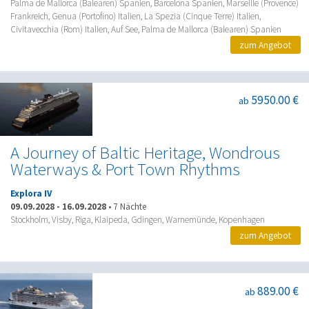
Palma de Mallorca (Balearen) Spanien, Barcelona Spanien, Marseille (Provence)
Frankreich, Genua (Portofino) Italien, La Spezia (Cinque Terre) Italien,
Civitavecchia (Rom) Italien, Auf See, Palma de Mallorca (Balearen) Spanien
zum Angebot
5950.00 €
ab
A Journey of Baltic Heritage, Wondrous
Waterways & Port Town Rhythms
Explora IV
09.09.2028
-
16.09.2028
•
7 Nächte
Stockholm, Visby, Riga, Klaipeda, Gdingen, Warnemünde, Kopenhagen
zum Angebot
889.00 €
ab