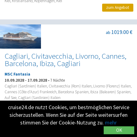
Kiel, Kristiansand, Kopenhagen, Kiel
zum Angebot
1019.00 €
ab
Cagliari, Civitavecchia, Livorno, Cannes,
Barcelona, Ibiza, Cagliari
MSC Fantasia
10.09.2028
-
17.09.2028
•
7 Nächte
Cagliari (Sardinien) Italien, Civitavecchia (Rom) Italien, Livorno (Florenz) Italien,
Cannes (Côte d'Azur) Frankreich, Barcelona Spanien, Ibiza (Balearen) Spanien,
Auf See, Cagliari (Sardinien) Italien
zum Angebot
cruise24.de nutzt Cookies, um bestmöglichen Service
sicherzustellen. Wenn Sie auf der Seite weitersurfen
stimmen Sie der Cookie-Nutzung zu.
mehr
1469.00 €
ab
OK