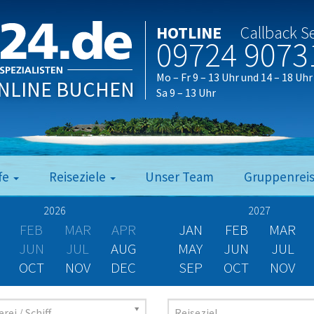
HOTLINE
Callback S
09724 9073
Mo – Fr 9 – 13 Uhr und 14 – 18 Uhr
NLINE BUCHEN
Sa 9 – 13 Uhr
fe
Reiseziele
Unser Team
Gruppenrei
2026
2027
FEB
MAR
APR
JAN
FEB
MAR
JUN
JUL
AUG
MAY
JUN
JUL
OCT
NOV
DEC
SEP
OCT
NOV
rei / Schiff
Reiseziel