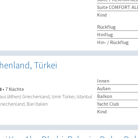
Suite COMFORT ALL
Kind
Rückflug
Hinflug
Hin- / Rückflug
chenland, Türkei
Innen
Außen
8
•
7 Nächte
Balkon
iräus (Athen) Griechenland, Izmir Türkei, Istanbul
riechenland, Bari Italien
Yacht Club
Kind