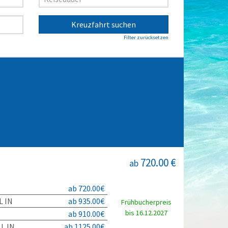
Kreuzfahrt suchen
Filter zurücksetzen
720.00 €
ab
ab 720.00€
L IN
ab 935.00€
Frühbucherpreis
bis 16.12.2027
ab 910.00€
L IN
ab 1125.00€