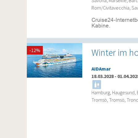
Savona, Marseille, Bar
Rom/Civitavecchia, Sa
Winter im 
-12%
AIDAmar
18.03.2028
-
01.04.202
Hamburg, Haugesund, B
Tromsö, Tromsö, Tron