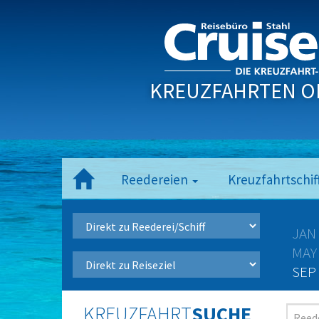
KREUZFAHRTEN O
Reedereien
Kreuzfahrtschif
JAN
MAY
SEP
KREUZFAHRT
SUCHE
Reede