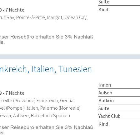
Suite
Kind
8
•
7 Nächte
uz Bay, Pointe-à-Pitre, Marigot, Ocean Cay,
nkreich, Italien, Tunesien
Innen
Außen
8
•
7 Nächte
Balkon
seille (Provence) Frankreich, Genua
apel (Pompei) Italien, Palermo (Monreale)
Suite
unesien, Auf See, Barcelona Spanien
Yacht Club
Kind