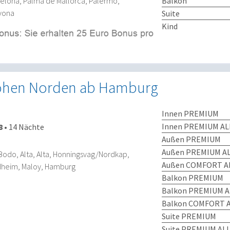
Balkon
celona, Palma de Mallorca, Palermo,
vona
Suite
Kind
hohen Norden ab Hamburg
Innen PREMIUM
Innen PREMIUM AL
8
•
14 Nächte
Außen PREMIUM
Außen PREMIUM AL
odo, Alta, Alta, Honningsvag/Nordkap,
Außen COMFORT AL
dheim, Maloy, Hamburg
Balkon PREMIUM
Balkon PREMIUM A
Balkon COMFORT A
Suite PREMIUM
Suite PREMIUM ALL