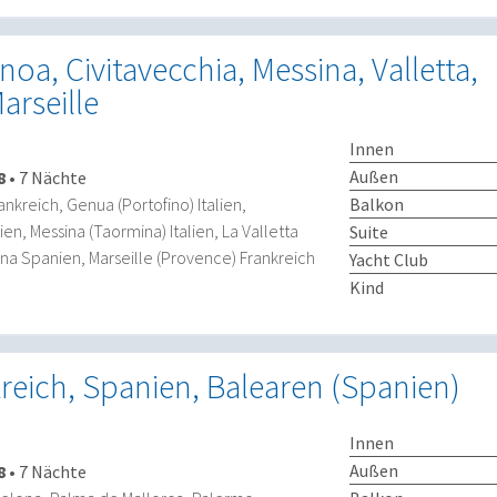
noa, Civitavecchia, Messina, Valletta,
arseille
Innen
Außen
8
•
7 Nächte
Balkon
ankreich, Genua (Portofino) Italien,
ien, Messina (Taormina) Italien, La Valletta
Suite
ona Spanien, Marseille (Provence) Frankreich
Yacht Club
Kind
nkreich, Spanien, Balearen (Spanien)
Innen
Außen
8
•
7 Nächte