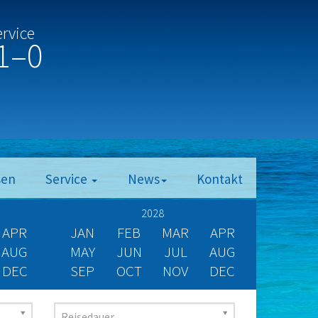
ervice
1–0
sen
Service
News
Kontakt
2028
APR
JAN
FEB
MAR
APR
AUG
MAY
JUN
JUL
AUG
DEC
SEP
OCT
NOV
DEC
Reisedauer