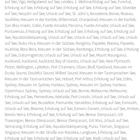
auf See, Vigo, Heiligabend auf See, Leixões, 1. Weihnachtstag auf See, Funchal,
Erholung auf See, Erholung auf See, Erholung auf See, Erholung auf See, Silvester
auf See, Neujahr auf See, Urlaub auf See, St. John's, Basseterre, Basse, Roseau,
Soufrière, Kreuzen in der Karibik, Willemstad, Oranjestad, Kreuzen in der Karibik,
San Blas Inseln, Colón, Fuerte Amador, Panama, Fuerte Amador, Urlaub auf See,
Puntarenas, Erholung auf See, Erholung auf See, Erholung auf See, Erholung auf
See, Äquatorüberquerung, Urlaub auf See, Urlaub auf See, Urlaub auf See, Urlaub
auf See, Nuku Hiva, Kreuzen in der Südsee, Rangiroa, Papeete, Moorea, Papeete,
Huahine, Bora Bora, Kreuzen in der Südsee, Rarotonga, Erholung auf See, Erholung
auf See, Datumsgrenze, Urlaub auf See, Urlaub auf See, Mount Maunganui,
Auckland, Auckland, Auckland, Bay of Islands, Urlaub auf See, New Plymouth,
Picton, Wellington, Lyttelton, Port Chalmers, Oban, Bluff, Fjordland, Kreuzen im
Dusky Sound, Doubtful Sound, Milford Sound, Kreuzen in der Tasmanischen See,
Kreuzen in der Tasmanischen See, Hobart, Port Arthur, Erholung auf See, Eden,
Sydney, Kreuzen im Sydney Harbour, Sydney, Kreuzen im Sydney Harbour,
Opernhaus Sydney, Sydney, Urlaub auf See, Burnie, Melbourne, Melbourne,
Erholung auf See, Penneshaw, Adelaide, Port Lincoln, Urlaub auf See, Urlaub auf
See, Urlaub auf See, Busselton, Fremantle, Geraldton, Erholung auf See, Exmouth,
Urlaub auf See, Broome, Erholung auf See, Darwin, Darwin, Urlaub auf See, Ambon,
Banda Neira, Erholung auf See, Erholung auf See, Benoa (Denpasar), Gili
Trawangan, Benoa (Denpasar), Benoa (Denpasar), Gili Mas, Urlaub auf See,
Semarang, Erholung auf See, Äquatorüberquerung, Pulau Tioman, Singapur,
Singapur, Kreuzen in der Straße von Malakka, Langkawi, Erholung auf See,
Erholung auf See, Erholung auf See, Erholung auf See, Malé, Urlaub auf See,