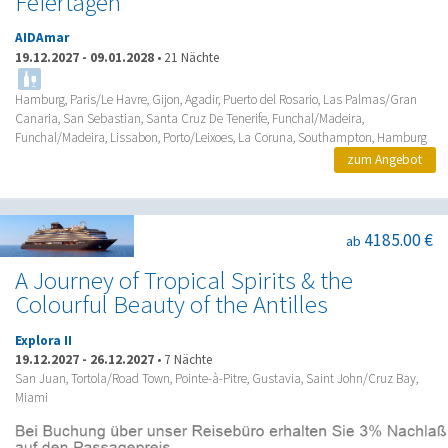
Feiertagen
AIDAmar
19.12.2027
-
09.01.2028
•
21 Nächte
Hamburg, Paris/Le Havre, Gijon, Agadir, Puerto del Rosario, Las Palmas/Gran
Canaria, San Sebastian, Santa Cruz De Tenerife, Funchal/Madeira,
Funchal/Madeira, Lissabon, Porto/Leixoes, La Coruna, Southampton, Hamburg
zum Angebot
4185.00 €
ab
A Journey of Tropical Spirits & the
Colourful Beauty of the Antilles
Explora II
19.12.2027
-
26.12.2027
•
7 Nächte
San Juan, Tortola/Road Town, Pointe-à-Pitre, Gustavia, Saint John/Cruz Bay,
Miami