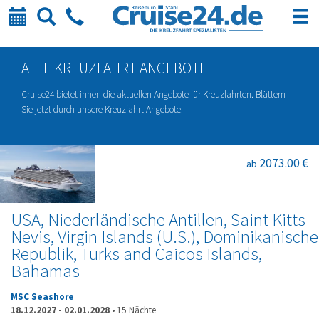
Kalender
Suche
Telefon
ALLE KREUZFAHRT ANGEBOTE
Cruise24 bietet ihnen die aktuellen Angebote für Kreuzfahrten. Blättern
Sie jetzt durch unsere Kreuzfahrt Angebote.
2073.00 €
ab
USA, Niederländische Antillen, Saint Kitts -
Nevis, Virgin Islands (U.S.), Dominikanische
Republik, Turks and Caicos Islands,
Bahamas
MSC Seashore
18.12.2027
-
02.01.2028
•
15 Nächte