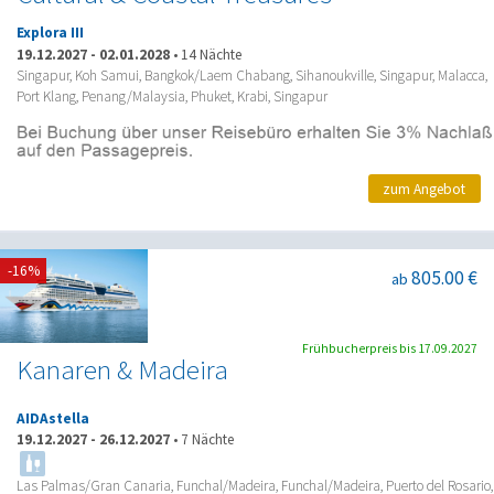
Explora III
19.12.2027
-
02.01.2028
•
14 Nächte
Singapur, Koh Samui, Bangkok/Laem Chabang, Sihanoukville, Singapur, Malacca,
Port Klang, Penang/Malaysia, Phuket, Krabi, Singapur
zum Angebot
-16%
805.00 €
ab
Frühbucherpreis bis 17.09.2027
Kanaren & Madeira
AIDAstella
19.12.2027
-
26.12.2027
•
7 Nächte
Las Palmas/Gran Canaria, Funchal/Madeira, Funchal/Madeira, Puerto del Rosario,