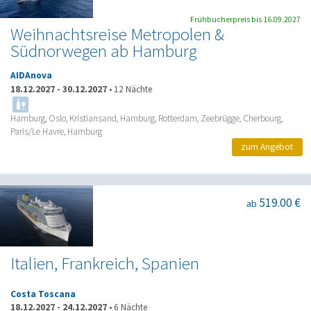
Frühbucherpreis bis 16.09.2027
Weihnachtsreise Metropolen &
Südnorwegen ab Hamburg
AIDAnova
18.12.2027
-
30.12.2027
•
12 Nächte
Hamburg, Oslo, Kristiansand, Hamburg, Rotterdam, Zeebrügge, Cherbourg,
Paris/Le Havre, Hamburg
zum Angebot
519.00 €
ab
Italien, Frankreich, Spanien
Costa Toscana
18.12.2027
-
24.12.2027
•
6 Nächte