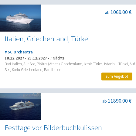
1069.00 €
ab
Italien, Griechenland, Türkei
MSC Orchestra
18.12.2027
-
25.12.2027
•
7 Nächte
Bari Italien, Auf See, Piräus (Athen) Griechenland, Izmir Türkei, Istanbul Türkei, Auf
See, Korfu Griechenland, Bari Italien
zum Angebot
11890.00 €
ab
Festtage vor Bilderbuchkulissen