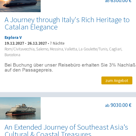
6300.00 €
ab
A Journey through Italy's Rich Heritage to
Catalan Elegance
Explora V
19.12.2027
-
26.12.2027
•
7 Nächte
Rom/Civitavecchia, Salerno, Messina, Valletta, La Goulette/Tunis, Cagliari,
Barcelona
zum Angebot
9030.00 €
ab
An Extended Journey of Southeast Asia’s
Cultural & Coastal Treasures