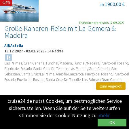
-14%
1900.00 €
ab
Frühbucherpreis bis 17.09.2027
Große Kanaren-Reise mit La Gomera &
Madeira
AIDAstella
19.12.2027
-
02.01.2028
•
14 Nächte
Las Palmas/Gran Canaria, Funchal/Madeira, Funchal/Madeira, Puerto del Rosario,
Puerto del Rosario, Santa Cruz De Tenerife, Las Palmas/Gran Canaria, San
Sebastian, Santa Cruz/La Palma, Arrecife/Lanzarote, Puerto del Rosario, Puerto del
Rosario, Puerto del Rosario, Santa Cruz De Tenerife, Las Palmas/Gran Canaria
zum Angebot
cruise24.de nutzt Cookies, um bestmöglichen Service
sicherzustellen. Wenn Sie auf der Seite weitersurfen
-8%
3500.00 €
ab
stimmen Sie der Cookie-Nutzung zu.
mehr
OK
Frühbucherpreis bis 17.09.2027