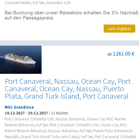
Cozumel Mexiko, Auf See, Galveston USA
zum Angebot
1261.00 €
ab
Port Canaveral, Nassau, Ocean Cay, Port
Canaveral, Ocean Cay, Nassau, Puerto
Plata, Grand Turk Island, Port Canaveral
MSC Grandiosa
19.12.2027
-
30.12.2027
•
11 Nächte
Port Canaveral (Orlando) USA, Nassau Bahamas, Ocean Cay MSC Marine
Reserve Bahamas, Auf See, Port Canaveral (Orlando) USA, Ocean Cay MSC
Marine Reserve Bahamas, Nassau Bahamas, Auf See, Puerto Plata Domenican
Republic, Grand Turk Island Turks and Caicos, Auf See, Port Canaveral (Orlando)