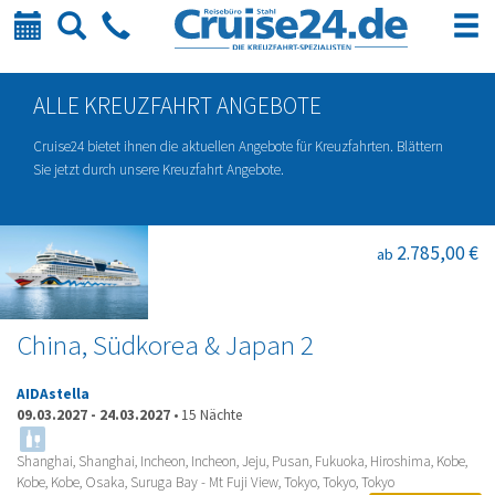
Kalender
Suche
Telefon
ALLE KREUZFAHRT ANGEBOTE
Cruise24 bietet ihnen die aktuellen Angebote für Kreuzfahrten. Blättern
Sie jetzt durch unsere Kreuzfahrt Angebote.
2.785,00 €
ab
China, Südkorea & Japan 2
AIDAstella
09.03.2027
-
24.03.2027
•
15 Nächte
Shanghai, Shanghai, Incheon, Incheon, Jeju, Pusan, Fukuoka, Hiroshima, Kobe,
Kobe, Kobe, Osaka, Suruga Bay - Mt Fuji View, Tokyo, Tokyo, Tokyo