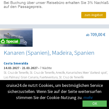
zum Angebot
709,00 €
ab
Kanaren (Spanien), Madeira, Spanien
Costa Smeralda
14.03.2027
-
21.03.2027
•
7 Nächte
St. Cruz de Tenerife, St. Cruz de Tenerife, Arrecife, Kanarisches Meer 'darkest spot',
Las Palmas/ Gran Canaria, Fuerteventura, St. Cruz de Tenerife
cruise24.de nutzt Cookies, um bestmöglichen Service
sicherzustellen. Wenn Sie auf der Seite weitersurfen
stimmen Sie der Cookie-Nutzung zu.
mehr
OK