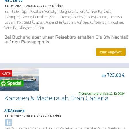
MSC Lirica
13.03.2027
-
26.03.2027
•
13 Nächte
Bari Italien, Split Kroatien, Venedig - Marghera Italien, Auf See, Katakolon
(Olympia) Greece, Heraklion (Kreta) Greece, Rhodos (Lindos) Greece, Limassol
Zypern, Port Said Ägypten, Alexandria Ägypten, Auf See, Auf See, Split Kroatien,
Venedig - Marghera Italien
zum Angebot
-18%
725,00 €
ab
Frühbucherpreis bis 11.12.2026
Kanaren & Madeira ab Gran Canaria
AIDAcosma
13.03.2027
-
20.03.2027
•
7 Nächte
Las Palmas/Gran Canaria, Funchal/Madeira, Santa Cruz/La Palma, Santa Cruz