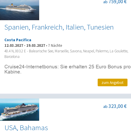
759,00 €
ab
Spanien, Frankreich, Italien, Tunesien
Costa Pacifica
12.03.2027
-
19.03.2027
•
7 Nächte
40.4 N, 003.2 E - Balearische See, Marseille, Savona, Neapel, Palermo, La Goulette,
Barcelona
zum Angebot
323,00 €
ab
USA, Bahamas