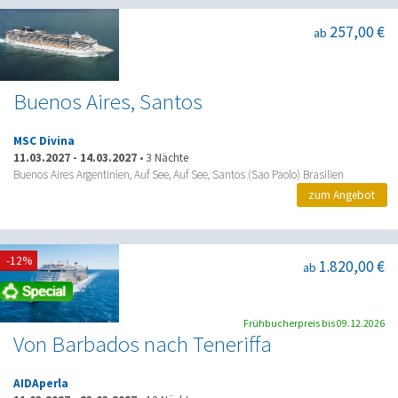
257,00 €
ab
Buenos Aires, Santos
MSC Divina
11.03.2027
-
14.03.2027
•
3 Nächte
Buenos Aires Argentinien, Auf See, Auf See, Santos (Sao Paolo) Brasilien
zum Angebot
-12%
1.820,00 €
ab
Frühbucherpreis bis 09.12.2026
Von Barbados nach Teneriffa
AIDAperla