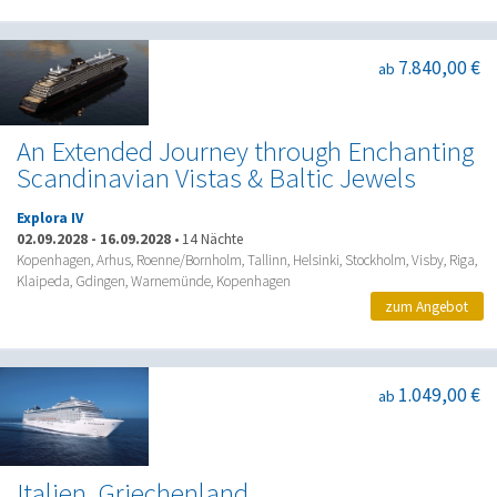
7.840,00 €
ab
An Extended Journey through Enchanting
Scandinavian Vistas & Baltic Jewels
Explora IV
02.09.2028
-
16.09.2028
•
14 Nächte
Kopenhagen, Arhus, Roenne/Bornholm, Tallinn, Helsinki, Stockholm, Visby, Riga,
Klaipeda, Gdingen, Warnemünde, Kopenhagen
zum Angebot
1.049,00 €
ab
Italien, Griechenland