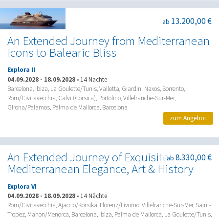
13.200,00 €
ab
An Extended Journey from Mediterranean
Icons to Balearic Bliss
Explora II
04.09.2028
-
18.09.2028
•
14 Nächte
Barcelona, Ibiza, La Goulette/Tunis, Valletta, Giardini Naxos, Sorrento,
Rom/Civitavecchia, Calvi (Corsica), Portofino, Villefranche-Sur-Mer,
Girona/Palamos, Palma de Mallorca, Barcelona
zum Angebot
An Extended Journey of Exquisite
8.330,00 €
ab
Mediterranean Elegance, Art & History
Explora VI
04.09.2028
-
18.09.2028
•
14 Nächte
Rom/Civitavecchia, Ajaccio/Korsika, Florenz/Livorno, Villefranche-Sur-Mer, Saint-
Tropez, Mahon/Menorca, Barcelona, Ibiza, Palma de Mallorca, La Goulette/Tunis,