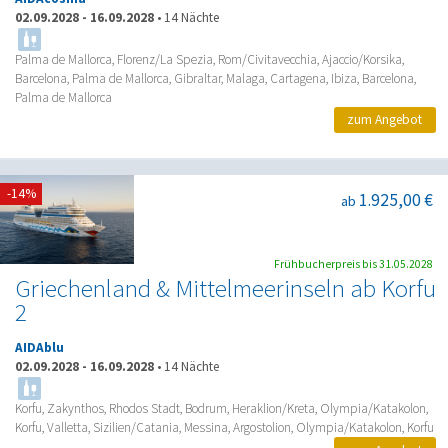
02.09.2028
-
16.09.2028
•
14 Nächte
Palma de Mallorca, Florenz/La Spezia, Rom/Civitavecchia, Ajaccio/Korsika,
Barcelona, Palma de Mallorca, Gibraltar, Malaga, Cartagena, Ibiza, Barcelona,
Palma de Mallorca
zum Angebot
-14%
1.925,00 €
ab
Frühbucherpreis bis 31.05.2028
Griechenland & Mittelmeerinseln ab Korfu
2
AIDAblu
02.09.2028
-
16.09.2028
•
14 Nächte
Korfu, Zakynthos, Rhodos Stadt, Bodrum, Heraklion/Kreta, Olympia/Katakolon,
Korfu, Valletta, Sizilien/Catania, Messina, Argostolion, Olympia/Katakolon, Korfu