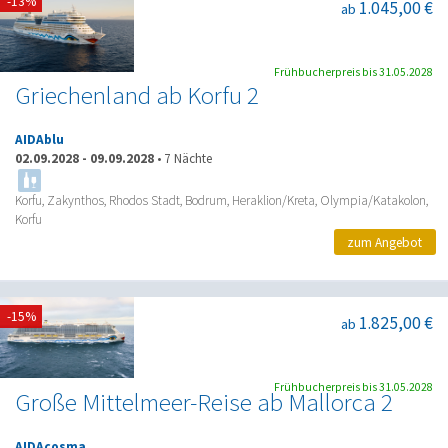
-13%
1.045,00 €
ab
Frühbucherpreis bis 31.05.2028
Griechenland ab Korfu 2
AIDAblu
02.09.2028
-
09.09.2028
•
7 Nächte
Korfu, Zakynthos, Rhodos Stadt, Bodrum, Heraklion/Kreta, Olympia/Katakolon,
Korfu
zum Angebot
-15%
1.825,00 €
ab
Frühbucherpreis bis 31.05.2028
Große Mittelmeer-Reise ab Mallorca 2
AIDAcosma