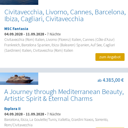
Civitavecchia, Livorno, Cannes, Barcelona,
Ibiza, Cagliari, Civitavecchia
MSC Fantasia
04.09.2028
-
11.09.2028
•
7 Nächte
Civitavecchia (Rom) Italien, Livorno (Florenz) Italien, Cannes (Côte d'Azur)
Frankreich, Barcelona Spanien, Ibiza (Balearen) Spanien, Auf See, Cagliari
(Sardinien) Italien, Civitavecchia (Rom) Italien
zum Angebot
4.385,00 €
ab
A Journey through Mediterranean Beauty,
Artistic Spirit & Eternal Charms
Explora II
04.09.2028
-
11.09.2028
•
7 Nächte
Barcelona, Ibiza, La Goulette/Tunis, Valletta, Giardini Naxos, Sorrento,
Rom/Civitavecchia