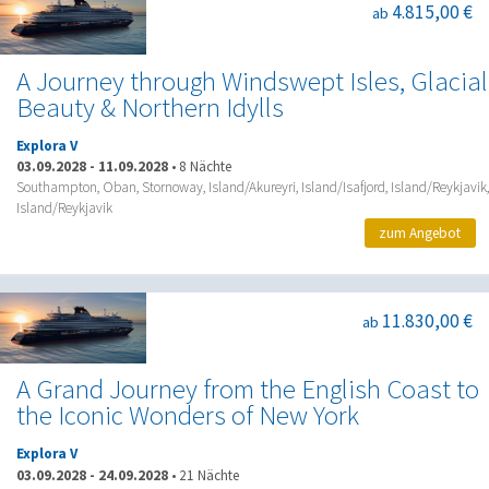
4.815,00 €
ab
A Journey through Windswept Isles, Glacial
Beauty & Northern Idylls
Explora V
03.09.2028
-
11.09.2028
•
8 Nächte
Southampton, Oban, Stornoway, Island/Akureyri, Island/Isafjord, Island/Reykjavik,
Island/Reykjavik
zum Angebot
11.830,00 €
ab
A Grand Journey from the English Coast to
the Iconic Wonders of New York
Explora V
03.09.2028
-
24.09.2028
•
21 Nächte