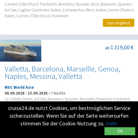
Cannes (Côte d'Azur) Frankreich, Barcelona Spanien, Ibiza (Balearen) Spanien,
Auf See, Cagliari (Sardinien) Italien, Civitavecchia (Rom) Italien, Livorno (Florenz)
Italien, Cannes (Côte d'Azur) Frankreich
zum Angebot
1.319,00 €
ab
Valletta, Barcelona, Marseille, Genoa,
Naples, Messina, Valletta
MSC World Asia
06.09.2028
-
13.09.2028
•
7 Nächte
La Valletta Malta, Auf See, Barcelona Spanien, Marseille (Provence) Frankreich,
Genua (Portofino) Italien, Neapel (Pompei) Italien, Messina (Taormina) Italien, La
cruise24.de nutzt Cookies, um bestmöglichen Service
Valletta Malta
sicherzustellen. Wenn Sie auf der Seite weitersurfen
zum Angebot
stimmen Sie der Cookie-Nutzung zu.
mehr
OK