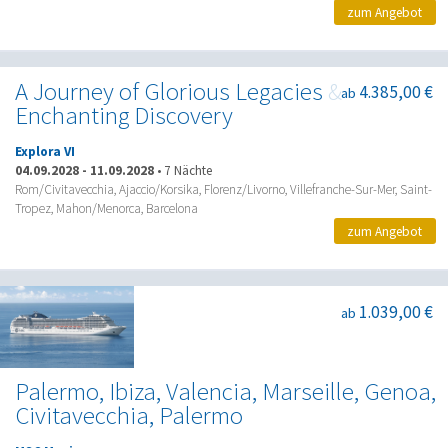
zum Angebot
A Journey of Glorious Legacies &
4.385,00 €
ab
Enchanting Discovery
Explora VI
04.09.2028
-
11.09.2028
•
7 Nächte
Rom/Civitavecchia, Ajaccio/Korsika, Florenz/Livorno, Villefranche-Sur-Mer, Saint-
Tropez, Mahon/Menorca, Barcelona
zum Angebot
1.039,00 €
ab
Palermo, Ibiza, Valencia, Marseille, Genoa,
Civitavecchia, Palermo