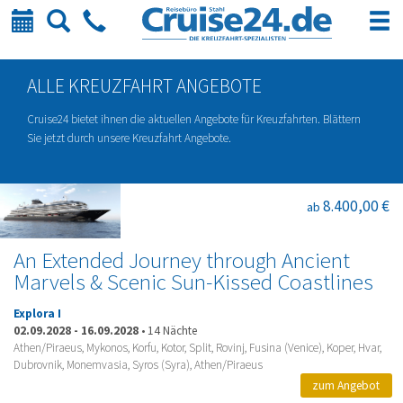
Kalender
Suche
Telefon
ALLE KREUZFAHRT ANGEBOTE
Cruise24 bietet ihnen die aktuellen Angebote für Kreuzfahrten. Blättern
Sie jetzt durch unsere Kreuzfahrt Angebote.
8.400,00 €
ab
An Extended Journey through Ancient
Marvels & Scenic Sun-Kissed Coastlines
Explora I
02.09.2028
-
16.09.2028
•
14 Nächte
Athen/Piraeus, Mykonos, Korfu, Kotor, Split, Rovinj, Fusina (Venice), Koper, Hvar,
Dubrovnik, Monemvasia, Syros (Syra), Athen/Piraeus
zum Angebot