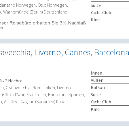
tiansand Norwegen, Oslo Norwegen,
Suite
 Warnemünde (Berlin) Deutschland
Yacht Club
Kind
itavecchia, Livorno, Cannes, Barcelona,
Innen
Außen
8
•
7 Nächte
Balkon
ien, Civitavecchia (Rom) Italien, Livorno
es (Côte d'Azur) Frankreich, Barcelona Spanien,
Suite
, Auf See, Cagliari (Sardinien) Italien
Yacht Club
Kind