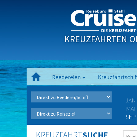
KREUZFAHRTEN O
Reedereien
Kreuzfahrtschif
JAN
MAI
SEP
KREUZFAHRT
SUCHE
Reede