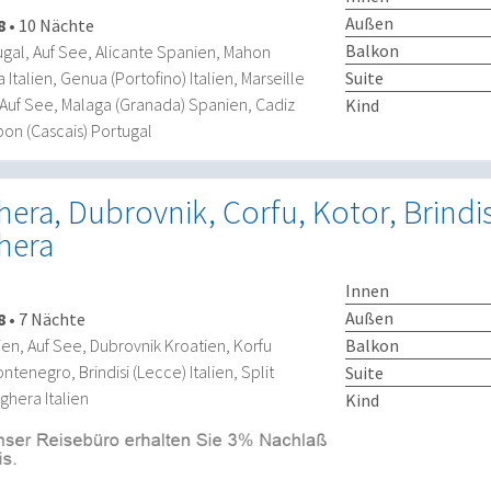
Außen
8
•
10 Nächte
Balkon
ugal, Auf See, Alicante Spanien, Mahon
Italien, Genua (Portofino) Italien, Marseille
Suite
 Auf See, Malaga (Granada) Spanien, Cadiz
Kind
abon (Cascais) Portugal
era, Dubrovnik, Corfu, Kotor, Brindisi
hera
Innen
Außen
8
•
7 Nächte
Balkon
ien, Auf See, Dubrovnik Kroatien, Korfu
tenegro, Brindisi (Lecce) Italien, Split
Suite
ghera Italien
Kind