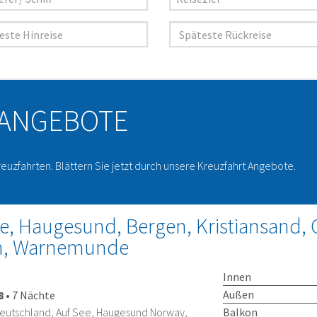
 ANGEBOTE
reuzfahrten. Blättern Sie jetzt durch unsere Kreuzfahrt Angebote.
 Haugesund, Bergen, Kristiansand, 
n, Warnemunde
Innen
Außen
8
•
7 Nächte
Balkon
eutschland, Auf See, Haugesund Norway,