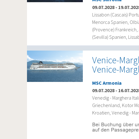
09.07.2028
-
19.07.202
Lissabon (Cascais) Port
Menorca Spanien, Olbia 
(Provence) Frankreich,
(Sevilla) Spanien, Liss
Venice-Margh
Venice-Marg
MSC Armonia
09.07.2028
-
16.07.202
Venedig - Marghera Ital
Griechenland, Kotor Mon
Kroatien, Venedig - Mar