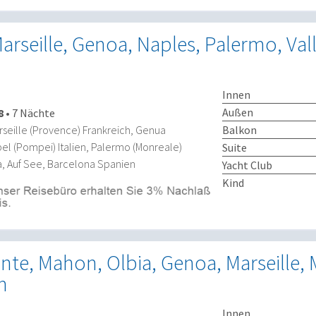
arseille, Genoa, Naples, Palermo, Vall
Innen
Außen
8
•
7 Nächte
Balkon
seille (Provence) Frankreich, Genua
apel (Pompei) Italien, Palermo (Monreale)
Suite
lta, Auf See, Barcelona Spanien
Yacht Club
Kind
ante, Mahon, Olbia, Genoa, Marseille, 
n
Innen