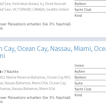
Balkon
Auf See, Ketchikan Alaska, Icy Strait Hoonah
 Auf See, VICTORIA BC CANADA, Seattle United
Yacht Club
Kind
n Cay, Ocean Cay, Nassau, Miami, Oce
mi
Innen
Außen
8
•
7 Nächte
Balkon
 MSC Marine Reserve Bahamas, Ocean Cay MSC
s, Nassau Bahamas, Miami USA, Ocean Cay
Suite
ahamas, Nassau Bahamas, Miami USA
Yacht Club
Kind