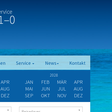
ervice
1–0
sen
Service
News
Kontakt
2028
APR
JAN
FEB
MÄR
APR
AUG
MAI
JUN
JUL
AUG
DEZ
SEP
OKT
NOV
DEZ
Reisedauer