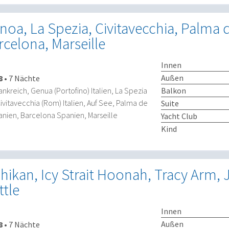
enoa, La Spezia, Civitavecchia, Palma 
rcelona, Marseille
Innen
Außen
8
•
7 Nächte
Balkon
ankreich, Genua (Portofino) Italien, La Spezia
Civitavecchia (Rom) Italien, Auf See, Palma de
Suite
anien, Barcelona Spanien, Marseille
Yacht Club
Kind
chikan, Icy Strait Hoonah, Tracy Arm,
ttle
Innen
Außen
8
•
7 Nächte