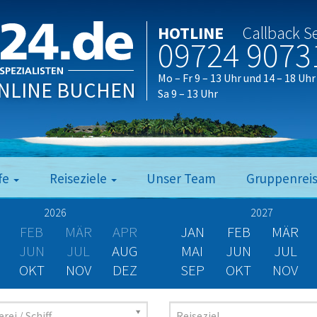
HOTLINE
Callback S
09724 9073
Mo – Fr 9 – 13 Uhr und 14 – 18 Uhr
NLINE BUCHEN
Sa 9 – 13 Uhr
fe
Reiseziele
Unser Team
Gruppenrei
2026
2027
FEB
MÄR
APR
JAN
FEB
MÄR
JUN
JUL
AUG
MAI
JUN
JUL
OKT
NOV
DEZ
SEP
OKT
NOV
rei / Schiff
Reiseziel