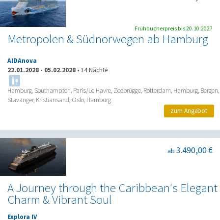
Frühbucherpreis bis 20.10.2027
Metropolen & Südnorwegen ab Hamburg
AIDAnova
22.01.2028
-
05.02.2028
•
14 Nächte
Hamburg, Southampton, Paris/Le Havre, Zeebrügge, Rotterdam, Hamburg, Bergen,
Stavanger, Kristiansand, Oslo, Hamburg
zum Angebot
3.490,00 €
ab
A Journey through the Caribbean's Elegant
Charm & Vibrant Soul
Explora IV