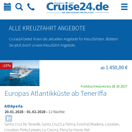
Kalender
Suche
Telefon
ALLE KREUZFAHRT ANGEBOTE
Cruise24 bietet ihnen die aktuellen Angebote für Kreuzfahrten. Blättern
Sie jetzt durch unsere Kreuzfahrt Angebote.
-10%
1.450,00 €
ab
Frühbucherpreis bis 18.10.2027
Europas Atlantikküste ab Teneriffa
AIDAperla
20.01.2028
-
01.02.2028
•
12 Nächte
Santa Cruz De Tenerife, Santa Cruz/La Palma, Funchal/Madeira, Lissabon,
Lissabon, Porto/Leixoes, La Coruna, Paris/Le Havre, Kiel