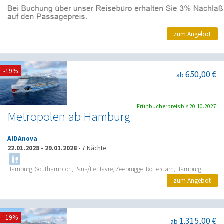
zum Angebot
-19%
650,00 €
ab
Frühbucherpreis bis 20.10.2027
Metropolen ab Hamburg
AIDAnova
22.01.2028
-
29.01.2028
•
7 Nächte
Hamburg, Southampton, Paris/Le Havre, Zeebrügge, Rotterdam, Hamburg
zum Angebot
-19%
1.315,00 €
ab