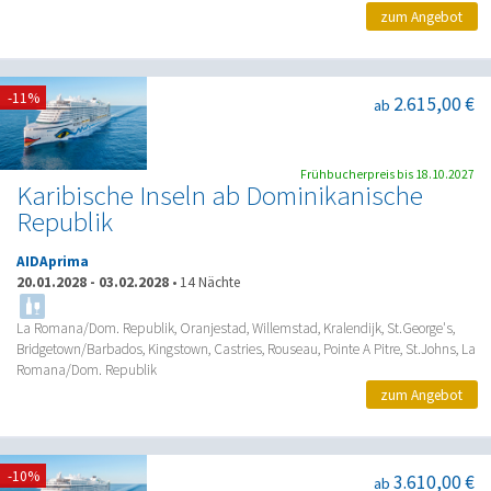
zum Angebot
-11%
2.615,00 €
ab
Frühbucherpreis bis 18.10.2027
Karibische Inseln ab Dominikanische
Republik
AIDAprima
20.01.2028
-
03.02.2028
•
14 Nächte
La Romana/Dom. Republik, Oranjestad, Willemstad, Kralendijk, St.George's,
Bridgetown/Barbados, Kingstown, Castries, Rouseau, Pointe A Pitre, St.Johns, La
Romana/Dom. Republik
zum Angebot
-10%
3.610,00 €
ab