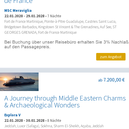
de France
MSC Meraviglia
22.01.2028
-
29.01.2028
•
7 Nächte
Fort de France Martinique, Pointe-à-Pitre Guadalupe, Castries Saint Lucia,
Bridgetown Barbados, Kingstown St Vincent & The Grenadines, Auf See, ST
GEORGES GRENADA, Fort de France Martinique
zum Angebot
7.200,00 €
ab
A Journey through Middle Eastern Charms
& Archaeological Wonders
Explora V
22.01.2028
-
30.01.2028
•
8 Nächte
Jeddah, Luxor (Safaga), Sokhna, Sharm El-Sheikh, Aqaba, Jeddah